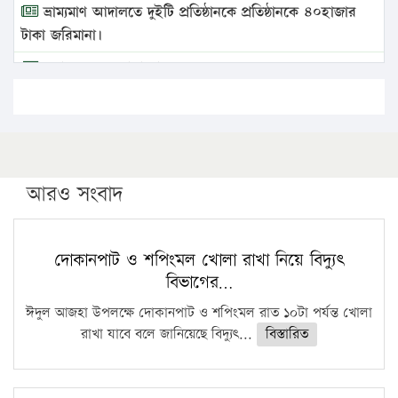
ভ্রাম্যমাণ আদালতে দুইটি প্রতিষ্ঠানকে প্রতিষ্ঠানকে ৪০হাজার
টাকা জরিমানা।
এবার লঞ্চের ভাড়া বাড়ল
১৭ থেকে ২১ শতাংশ বিদ্যুতের দাম বাড়ানোর প্রস্তাব পিডিবির
১৬ মে চাঁদপুর ও ২৫ মে ফেনী সফরে যাবেন প্রধানমন্ত্রী
উচ্চশিক্ষায় গৌরবময় অর্জন: পূর্ণ স্কলারশিপে যুক্তরাষ্ট্রে
পিএইচডি করছেন কুয়েটের কৃতি…
আরও সংবাদ
সারা দেশে বজ্রাঘাতে ১৪ জনের প্রাণহানি
কঠোর হচ্ছে এসএসসি ও এইচএসসি পরীক্ষা
দোকানপাট ও শপিংমল খোলা রাখা নিয়ে বিদ্যুৎ
বিভাগের…
ফরিদগঞ্জে আগুনে পুড়লো ৬ ব্যবসা প্রতিষ্ঠান
ঈদুল আজহা উপলক্ষে দোকানপাট ও শপিংমল রাত ১০টা পর্যন্ত খোলা
রাখা যাবে বলে জানিয়েছে বিদ্যুৎ...
বিস্তারিত