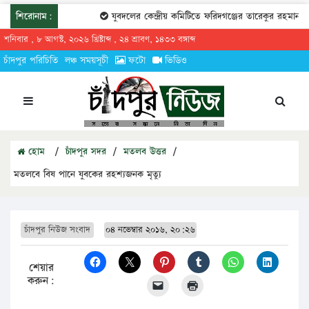
শিরোনাম:
যুবদলের কেন্দ্রীয় কমিটিতে ফরিদগঞ্জের তারেকুর রহমান
শনিবার , ৮ আগস্ট, ২০২৬ খ্রিষ্টাব্দ , ২৪ শ্রাবণ, ১৪৩৩ বঙ্গাব্দ
চাঁদপুর পরিচিতি
লঞ্চ সময়সূচী
ফটো
ভিডিও
হোম
/
চাঁদপুর সদর
/
মতলব উত্তর
/
মতলবে বিষ পানে যুবকের রহশ্যজনক মৃত্যু
চাঁদপুর নিউজ সংবাদ
০৪ নভেম্বার ২০১৬, ২০:২৬
শেয়ার
করুন: