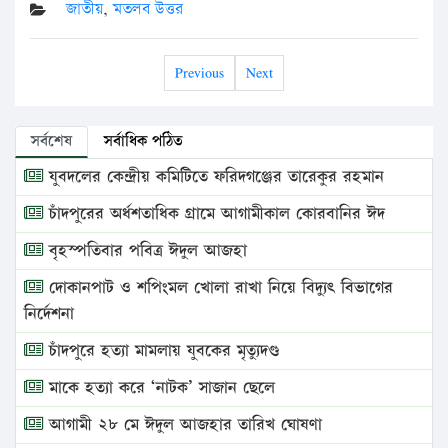
জাতীয়
,
মতলব উত্তর
Previous
Next
সর্বশেষ
সর্বাধিক পঠিত
যুবদলের কেন্দ্রীয় কমিটিতে ফরিদগঞ্জের তারেকুর রহমান
চাঁদপুরের অর্ধশতাধিক গ্রামে আগামীকাল কোরবানির ঈদ
বৃহস্পতিবার পবিত্র ঈদুল আজহা
দোকানপাট ও শপিংমল খোলা রাখা নিয়ে বিদ্যুৎ বিভাগের
নির্দেশনা
চাঁদপুরে হত্যা মামলায় যুবকের মৃত্যুদণ্ড
মাকে হত্যা করে ‘নাটক’ সাজান ছেলে
আগামী ২৮ মে ঈদুল আজহার তারিখ ঘোষণা