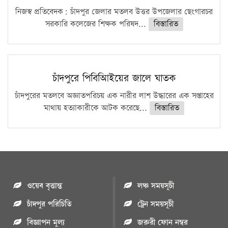
নিজস্ব প্রতিবেদক: চাঁদপুর জেলার মতলব উত্তর উপজেলার ছেংগারচর
সরকারি কলেজের শিক্ষক পরিষদ...
বিস্তারিত
চাঁদপুরে পিবিআিইয়ের জালে ঘাতক
চাঁদপুরের মতলবে অজ্ঞাতপরিচয় এক নারীর লাশ উদ্ধারের এক সপ্তাহের
মাথায় হত্যাকারীকে আটক করেছে...
বিস্তারিত
ওয়েব বৃত্তান্ত
লঞ্চ সময়সূচী
চাঁদপুর পরিচিতি
ট্রেন সময়সূচী
বিজ্ঞাপন মুল্য
জরুরী ফোন নম্বর