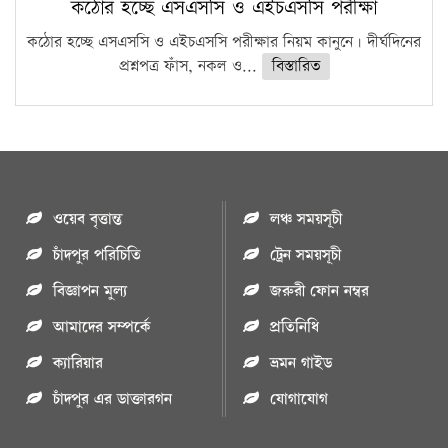
কঠোর হচ্ছে এসএসসি ও এইচএসসি পরীক্ষা
কঠোর হচ্ছে এসএসসি ও এইচএসসি পরীক্ষার নিয়ম কানুনে। দীর্ঘদিনের
প্রশ্নপত্র ফাঁস, নকল ও...
বিস্তারিত
ওয়েব বৃত্তান্ত
লঞ্চ সময়সূচী
চাঁদপুর পরিচিতি
ট্রেন সময়সূচী
বিজ্ঞাপন মুল্য
জরুরী ফোন নম্বর
আমাদের সম্পর্কে
প্রতিনিধি
ক্যারিয়ার
ভ্রমন গাইড
চাঁদপুর এর ডাক্তারগন
যোগাযোগ