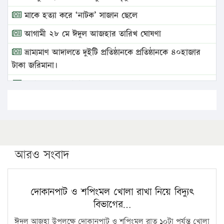
মাকে হত্যা করে ‘নাটক’ সাজান ছেলে
আগামী ২৮ মে ঈদুল আজহার তারিখ ঘোষণা
ভ্রাম্যমাণ আদালতে দুইটি প্রতিষ্ঠানকে প্রতিষ্ঠানকে ৪০হাজার
টাকা জরিমানা।
এবার লঞ্চের ভাড়া বাড়ল
১৭ থেকে ২১ শতাংশ বিদ্যুতের দাম বাড়ানোর প্রস্তাব পিডিবির
১৬ মে চাঁদপুর ও ২৫ মে ফেনী সফরে যাবেন প্রধানমন্ত্রী
উচ্চশিক্ষায় গৌরবময় অর্জন: পূর্ণ স্কলারশিপে যুক্তরাষ্ট্রে
পিএইচডি করছেন কুয়েটের কৃতি…
আরও সংবাদ
সারা দেশে বজ্রাঘাতে ১৪ জনের প্রাণহানি
কঠোর হচ্ছে এসএসসি ও এইচএসসি পরীক্ষা
দোকানপাট ও শপিংমল খোলা রাখা নিয়ে বিদ্যুৎ
বিভাগের…
ফরিদগঞ্জে আগুনে পুড়লো ৬ ব্যবসা প্রতিষ্ঠান
ঈদুল আজহা উপলক্ষে দোকানপাট ও শপিংমল রাত ১০টা পর্যন্ত খোলা