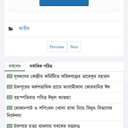
জাতীয়
Previous
Next
সর্বশেষ
সর্বাধিক পঠিত
যুবদলের কেন্দ্রীয় কমিটিতে ফরিদগঞ্জের তারেকুর রহমান
চাঁদপুরের অর্ধশতাধিক গ্রামে আগামীকাল কোরবানির ঈদ
বৃহস্পতিবার পবিত্র ঈদুল আজহা
দোকানপাট ও শপিংমল খোলা রাখা নিয়ে বিদ্যুৎ বিভাগের
নির্দেশনা
চাঁদপুরে হত্যা মামলায় যুবকের মৃত্যুদণ্ড