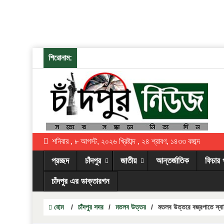
শিরোনাম:
শনিবার , ৮ আগস্ট, ২০২৬ খ্রিষ্টাব্দ , ২৪ শ্রাবণ, ১৪৩৩ বঙ্গাব্দ
প্রচ্ছদ
চাঁদপুর
জাতীয়
আন্তর্জাতিক
ফিচার 
চাঁদপুর এর ডাক্তারগন
হোম
/
চাঁদপুর সদর
/
মতলব উত্তর
/
মতলব উত্তরে বজ্রপাতে স্বামী-স