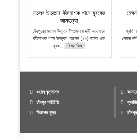
মতলব উত্তরে কীটনাশক পানে যুবকের
মেঘন
আত্মহত্যা
চাঁদপুরের মতলব উত্তর উপজেলায় স্ত্রী অভিমানে
প্রতিন
কীটনাশক পানে উজ্জ্বল হোসেন (২৯) নামের এক
মেঘনা নদ
যুবক...
বিস্তারিত
ওয়েব বৃত্তান্ত
আমাদে
চাঁদপুর পরিচিতি
ক্যারি
বিজ্ঞাপন মুল্য
চাঁদপ