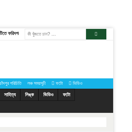
তে ফরিদগঞ্জের তারেকুর রহমান
চাঁদপুরের অর্ধশতাধিক গ্রামে আগামীকাল কোরবানি
খুজুন
চাঁদপুর পরিচিতি
লঞ্চ সময়সূচী
ফটো
ভিডিও
সাহিত্য
লিঙ্ক
ভিডিও
ফটো