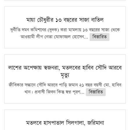
মায়া চৌধুরীর ১৩ বছরের সাজা বাতিল
দুর্নীতি দমন কমিশনের (দুদক) করা মামলায় ১৩ বছরের সাজা থেকে
আওয়ামী লীগ নেতা মোফাজ্জল হোসেন...
বিস্তারিত
লাশের অপেক্ষায় স্বজনরা, মতলবের হাবিব সৌদি আরবে
মৃত্যু
জীবিকার সন্ধানে সৌদি আরবে পাড়ি জমান ২১ বছর বয়সী মো. হাবিব
খান। প্রবাসী জিবন কিন্তু স্বপ্ন পূরণ...
বিস্তারিত
মতলবে হাসপাতাল সিলগালা, জরিমানা