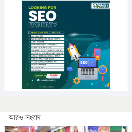
১৭ থেকে ২১ শতাংশ বিদ্যুতের দাম বাড়ানোর প্রস্তাব পিডিবির
১৬ মে চাঁদপুর ও ২৫ মে ফেনী সফরে যাবেন প্রধানমন্ত্রী
উচ্চশিক্ষায় গৌরবময় অর্জন: পূর্ণ স্কলারশিপে যুক্তরাষ্ট্রে
পিএইচডি করছেন কুয়েটের কৃতি…
সারা দেশে বজ্রাঘাতে ১৪ জনের প্রাণহানি
কঠোর হচ্ছে এসএসসি ও এইচএসসি পরীক্ষা
ফরিদগঞ্জে আগুনে পুড়লো ৬ ব্যবসা প্রতিষ্ঠান
আরও সংবাদ