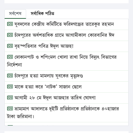
সর্বশেষ
সর্বাধিক পঠিত
যুবদলের কেন্দ্রীয় কমিটিতে ফরিদগঞ্জের তারেকুর রহমান
চাঁদপুরের অর্ধশতাধিক গ্রামে আগামীকাল কোরবানির ঈদ
বৃহস্পতিবার পবিত্র ঈদুল আজহা
দোকানপাট ও শপিংমল খোলা রাখা নিয়ে বিদ্যুৎ বিভাগের
নির্দেশনা
চাঁদপুরে হত্যা মামলায় যুবকের মৃত্যুদণ্ড
মাকে হত্যা করে ‘নাটক’ সাজান ছেলে
আগামী ২৮ মে ঈদুল আজহার তারিখ ঘোষণা
ভ্রাম্যমাণ আদালতে দুইটি প্রতিষ্ঠানকে প্রতিষ্ঠানকে ৪০হাজার
টাকা জরিমানা।
এবার লঞ্চের ভাড়া বাড়ল