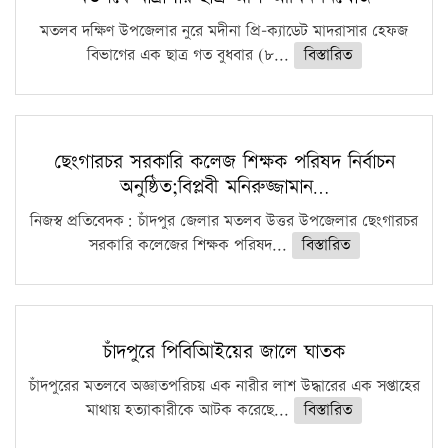
মতলব দক্ষিণ উপজেলার নুরে মদীনা প্রি-ক্যাডেট মাদরাসার হেফজ
বিভাগের এক ছাত্র গত বুধবার (৮...
বিস্তারিত
ছেংগারচর সরকারি কলেজ শিক্ষক পরিষদ নির্বাচন
অনুষ্ঠিত;বিপ্লবী মনিরুজ্জামান…
নিজস্ব প্রতিবেদক: চাঁদপুর জেলার মতলব উত্তর উপজেলার ছেংগারচর
সরকারি কলেজের শিক্ষক পরিষদ...
বিস্তারিত
চাঁদপুরে পিবিআিইয়ের জালে ঘাতক
চাঁদপুরের মতলবে অজ্ঞাতপরিচয় এক নারীর লাশ উদ্ধারের এক সপ্তাহের
মাথায় হত্যাকারীকে আটক করেছে...
বিস্তারিত