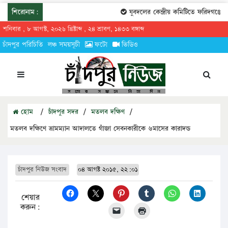
শিরোনাম:
যুবদলের কেন্দ্রীয় কমিটিতে ফরিদগঞ্জের তা
শনিবার , ৮ আগস্ট, ২০২৬ খ্রিষ্টাব্দ , ২৪ শ্রাবণ, ১৪৩৩ বঙ্গাব্দ
চাঁদপুর পরিচিতি
লঞ্চ সময়সূচী
ফটো
ভিডিও
হোম
/
চাঁদপুর সদর
/
মতলব দক্ষিণ
/
মতলব দক্ষিণে ভ্রামম্যান আদালতে গাঁজা সেবনকারীকে ৬মাসের কারাদন্ড
চাঁদপুর নিউজ সংবাদ
০৪ আগষ্ট ২০১৫, ২২:০১
শেয়ার
করুন: