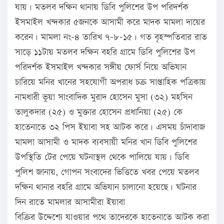
যায়। মতলব দক্ষিন থানায় ডিবি পুলিশের উপ পরিদর্শক
ইসমাইল খন্দকার ৫জনকে আসামী করে মাদক মামলা দায়ের
করেন। মামলা নং-৪ তারিখ ৭-৮-১৫। গত বৃহস্পতিবার রাত
সাড়ে ১১টায় মতলব দক্ষিন বহরি গ্রামে ডিবি পুলিশের উপ
পরিদর্শক ইসমাইল খন্দকার সঙ্গীয় ফোর্স নিয়ে অভিযান
চারিয়ে মনির খানের সহযোগী অপরাধ চক্র সাপ্তাহিক পত্রিকায়
নামধারী ভুয়া সাংবাদিক মুরাদ হোসেন মুসা (৩২) মহসিন
তালুকদার (২৫) ও মুক্তার হোসেন প্রধানিয়া (২৫) কে
হাতেনাতে ৩২ পিস ইয়াবা সহ আটক করে। এসময় চাঁদাবাজ
মামলা আসামী ও মাদক ব্যবসায়ী মনির খান ডিবি পুলিশের
উপস্থিতি টের পেয়ে ঘটনাস্থল থেকে পালিয়ে যায়। ডিবি
পুলিশ জানায়, গোপন সংবাদের ভিত্তিতে খবর পেয়ে মতলব
দক্ষিন থানার বহরি গ্রামে অভিযান চালানো হয়েছে। ঘটনার
দিন রাতে মামলার আসামীরা ইয়াবা
বিক্রির উদ্দেশ্যে যাওয়ার পথে তাদেরকে হাতেনাতে আটক করা