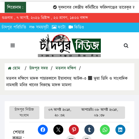
শিরোনাম:
যুবদলের কেন্দ্রীয় কমিটিতে ফরিদগঞ্জের তারেকুর রহমান
শুক্রবার , ৭ আগস্ট, ২০২৬ খ্রিষ্টাব্দ , ২৩ শ্রাবণ, ১৪৩৩ বঙ্গাব্দ
চাঁদপুর পরিচিতি
লঞ্চ সময়সূচী
ফটো
ভিডিও
হোম
/
চাঁদপুর সদর
/
মতলব দক্ষিণ
/
মতলব দক্ষিণে মাদক পাচারকালে ইয়াবাসহ আটক-৩ ঳ ভুয়া ডিবি ও সাংবাদিক
নামধারী মনির খানের বিরুদ্ধে মাদক মামলা
চাঁদপুর নিউজ
০৭ আগষ্ট ২০১৫,
আপডেটঃ
০৮ আগষ্ট ২০১৫,
সংবাদ
২০:৩২
০৯:৩৮
শেয়ার
করুন: