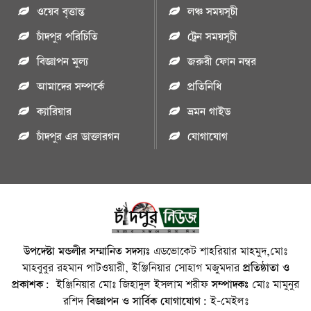
ওয়েব বৃত্তান্ত
লঞ্চ সময়সূচী
চাঁদপুর পরিচিতি
ট্রেন সময়সূচী
বিজ্ঞাপন মুল্য
জরুরী ফোন নম্বর
আমাদের সম্পর্কে
প্রতিনিধি
ক্যারিয়ার
ভ্রমন গাইড
চাঁদপুর এর ডাক্তারগন
যোগাযোগ
উপদেষ্টা মন্ডলীর সম্মানিত সদস্যঃ
এডভোকেট শাহরিয়ার মাহমুদ,মোঃ
মাহবুবুর রহমান পাটওয়ারী, ইঞ্জিনিয়ার সোহাগ মজুমদার
প্রতিষ্ঠাতা ও
প্রকাশক:
ইঞ্জিনিয়ার মোঃ জিহাদুল ইসলাম শরীফ
সম্পাদকঃ
মোঃ মামুনুর
রশিদ
বিজ্ঞাপন ও সার্বিক যোগাযোগ:
ই-মেইলঃ