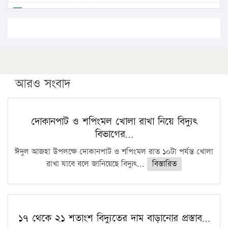
এবার লঞ্চের ভাড়া বাড়ল
১৭ থেকে ২১ শতাংশ বিদ্যুতের দাম বাড়ানোর প্রস্তাব পিডিবির
১৬ মে চাঁদপুর ও ২৫ মে ফেনী সফরে যাবেন প্রধানমন্ত্রী
উচ্চশিক্ষায় গৌরবময় অর্জন: পূর্ণ স্কলারশিপে যুক্তরাষ্ট্রে
পিএইচডি করছেন কুয়েটের কৃতি…
আরও সংবাদ
সারা দেশে বজ্রাঘাতে ১৪ জনের প্রাণহানি
কঠোর হচ্ছে এসএসসি ও এইচএসসি পরীক্ষা
দোকানপাট ও শপিংমল খোলা রাখা নিয়ে বিদ্যুৎ
বিভাগের…
ফরিদগঞ্জে আগুনে পুড়লো ৬ ব্যবসা প্রতিষ্ঠান
ঈদুল আজহা উপলক্ষে দোকানপাট ও শপিংমল রাত ১০টা পর্যন্ত খোলা
রাখা যাবে বলে জানিয়েছে বিদ্যুৎ...
বিস্তারিত
১৭ থেকে ২১ শতাংশ বিদ্যুতের দাম বাড়ানোর প্রস্তাব…