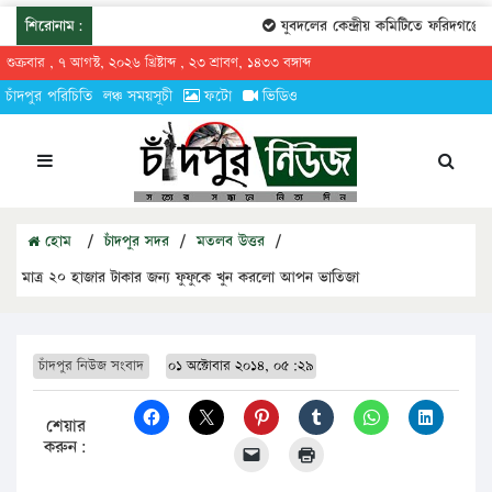
শিরোনাম:
যুবদলের কেন্দ্রীয় কমিটিতে ফরিদগঞ্জের 
শুক্রবার , ৭ আগস্ট, ২০২৬ খ্রিষ্টাব্দ , ২৩ শ্রাবণ, ১৪৩৩ বঙ্গাব্দ
চাঁদপুর পরিচিতি
লঞ্চ সময়সূচী
ফটো
ভিডিও
হোম
/
চাঁদপুর সদর
/
মতলব উত্তর
/
মাত্র ২০ হাজার টাকার জন্য ফুফুকে খুন করলো আপন ভাতিজা
চাঁদপুর নিউজ সংবাদ
০১ অক্টোবার ২০১৪, ০৫:২৯
শেয়ার
করুন: