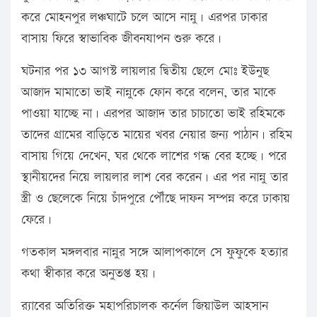
করে মোহনপুর লঞ্চঘাটে চলে আসে নান্নু। এরপর ঢাকার
বাসায় ফিরে স্বাভাবিক জীবনযাপন শুরু করে।
ঘটনার পর ১৩ আগস্ট লায়লার দ্বিতীয় ছেলে মোঃ ইউনুছ
আজাদ মামাতো ভাই নান্নুকে ফোন করে বলেন, তার মাকে
পাওয়া যাচ্ছে না। এরপর আজাদ তার চাচাতো ভাই রহিমকে
তাদের গ্রামের বাড়িতে মায়ের খবর নেয়ার জন্য পাঠান। রহিম
বাসায় গিয়ে দেখেন, ঘর থেকে লাশের গন্ধ বের হচ্ছে। পরে
স্থানীয়দের নিয়ে লায়লার লাশ বের করেন। এর পর নান্নু তার
স্ত্রী ও ছেলেকে নিয়ে চাঁদপুরে পৌঁছে দাফন সম্পন্ন করে ঢাকায়
ফেরে।
গতকাল মঙ্গলবার নান্নুর সঙ্গে আলাপকালে সে ফুফুকে হত্যার
কথা স্বীকার করে অনুতপ্ত হয়।
র‌্যাবের অতিরিক্ত মহাপরিচালক কর্নেল জিয়াউল আহসান