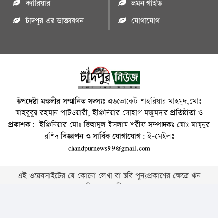
ক্যারিয়ার
ভ্রমন গাইড
চাঁদপুর এর ডাক্তারগন
যোগাযোগ
উপদেষ্টা মন্ডলীর সম্মানিত সদস্যঃ
এডভোকেট শাহরিয়ার মাহমুদ,মোঃ
মাহবুবুর রহমান পাটওয়ারী, ইঞ্জিনিয়ার সোহাগ মজুমদার
প্রতিষ্ঠাতা ও
প্রকাশক:
ইঞ্জিনিয়ার মোঃ জিহাদুল ইসলাম শরীফ
সম্পাদকঃ
মোঃ মামুনুর
রশিদ
বিজ্ঞাপন ও সার্বিক যোগাযোগ:
ই-মেইলঃ
chandpurnews99@gmail.com
এই ওয়েবসাইটের যে কোনো লেখা বা ছবি পুনঃপ্রকাশের ক্ষেত্রে ঋন
স্বীকার বাঞ্চনীয় ।
Copyright © 2026 • Chandpurnews.com • All Rights Reserved
Website Design, Development & SEO Consulting Services by
Cyber World IT