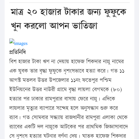
মাত্র ২০ হাজার টাকার জন্য ফুফুকে
খুন করলো আপন ভাতিজা
প্রতিনিধি
বিশ হাজার টাকা ঋণ না দেয়ায় হাফেজ শিকদার নান্নু নামের
এক যুবক তার বৃদ্ধা ফুফুকে নৃশংসভাবে হত্যা করে। গত ১১
আগস্ট মতলব উত্তর উপজেলার ১১নং ফতেপুর পশ্চিম
ইউনিয়নের উত্তর নাউরী গ্রামে বৃদ্ধা লায়লা বেগমকে (৮০)
হত্যার পর ঢাকার রামপুরার বাসায় ফেরে নান্নু। এদিকে
লায়লার মৃত্যুর ব্যাপারে সন্দেহ হলে অনুসন্ধান শুরু করে
র‌্যাব। গত সোমবার সন্ধ্যায় রাজধানীর রামপুরা এলাকা থেকে
র‌্যাবের একটি দল নান্নুকে আটকের পর প্রাথমিক জিজ্ঞাসাবাদে
সে নৃশংস হত্যার ঘটনার বর্ণনা দেয়। ঘাতক হাফেজ শিকদার