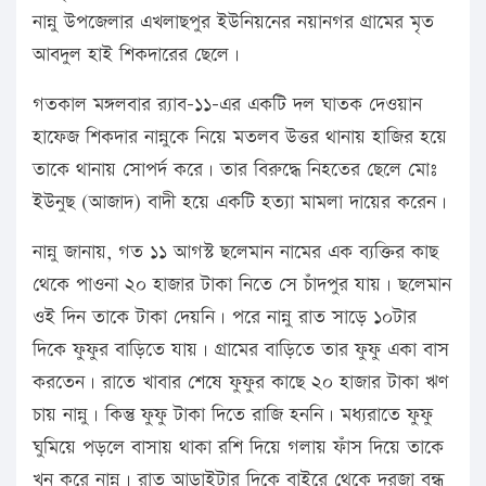
নান্নু উপজেলার এখলাছপুর ইউনিয়নের নয়ানগর গ্রামের মৃত
আবদুল হাই শিকদারের ছেলে।
গতকাল মঙ্গলবার র‌্যাব-১১-এর একটি দল ঘাতক দেওয়ান
হাফেজ শিকদার নান্নুকে নিয়ে মতলব উত্তর থানায় হাজির হয়ে
তাকে থানায় সোপর্দ করে। তার বিরুদ্ধে নিহতের ছেলে মোঃ
ইউনুছ (আজাদ) বাদী হয়ে একটি হত্যা মামলা দায়ের করেন।
নান্নু জানায়, গত ১১ আগস্ট ছলেমান নামের এক ব্যক্তির কাছ
থেকে পাওনা ২০ হাজার টাকা নিতে সে চাঁদপুর যায়। ছলেমান
ওই দিন তাকে টাকা দেয়নি। পরে নান্নু রাত সাড়ে ১০টার
দিকে ফুফুর বাড়িতে যায়। গ্রামের বাড়িতে তার ফুফু একা বাস
করতেন। রাতে খাবার শেষে ফুফুর কাছে ২০ হাজার টাকা ঋণ
চায় নান্নু। কিন্তু ফুফু টাকা দিতে রাজি হননি। মধ্যরাতে ফুফু
ঘুমিয়ে পড়লে বাসায় থাকা রশি দিয়ে গলায় ফাঁস দিয়ে তাকে
খুন করে নান্নু। রাত আড়াইটার দিকে বাইরে থেকে দরজা বন্ধ