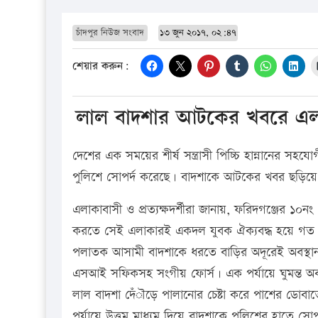
চাঁদপুর নিউজ সংবাদ
১৩ জুন ২০১৭, ০২:৪৭
শেয়ার করুন:
লাল বাদশার আটকের খবরে এলাকা
দেশের এক সময়ের শীর্ষ সন্ত্রাসী পিচ্চি হান্নানের 
পুলিশে সোপর্দ করেছে। বাদশাকে আটকের খবর ছড়িয়ে প
এলাকাবাসী ও প্রত্যক্ষদর্শীরা জানায়, ফরিদগঞ্জের 
করতে সেই এলাকারই একদল যুবক ঐক্যবদ্ধ হয়ে গত র
পলাতক আসামী বাদশাকে ধরতে বাড়ির অদূরেই অবস্থান 
এসআই সফিকসহ সংগীয় ফোর্স। এক পর্যায়ে ঘুমন্ত অবস্
লাল বাদশা দেঁৗড়ে পালানোর চেষ্টা করে পাশের ডো
পর্যায়ে উত্তম মাধ্যম দিয়ে বাদশাকে পুলিশের হাতে সো