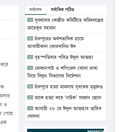
সর্বশেষ
সর্বাধিক পঠিত
যুবদলের কেন্দ্রীয় কমিটিতে ফরিদগঞ্জের
তারেকুর রহমান
চাঁদপুরের অর্ধশতাধিক গ্রামে
আগামীকাল কোরবানির ঈদ
বৃহস্পতিবার পবিত্র ঈদুল আজহা
 করে
দোকানপাট ও শপিংমল খোলা রাখা
নিয়ে বিদ্যুৎ বিভাগের নির্দেশনা
টক
চাঁদপুরে হত্যা মামলায় যুবকের মৃত্যুদণ্ড
ামলার
মাকে হত্যা করে ‘নাটক’ সাজান ছেলে
াস ও
আগামী ২৮ মে ঈদুল আজহার তারিখ
ের পেয়ে
ঘোষণা
 এক
ভ্রাম্যমাণ আদালতে দুইটি প্রতিষ্ঠানকে