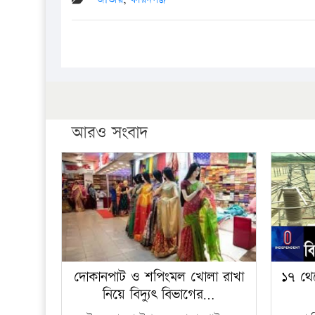
আরও সংবাদ
দোকানপাট ও শপিংমল খোলা রাখা
১৭ থে
নিয়ে বিদ্যুৎ বিভাগের…