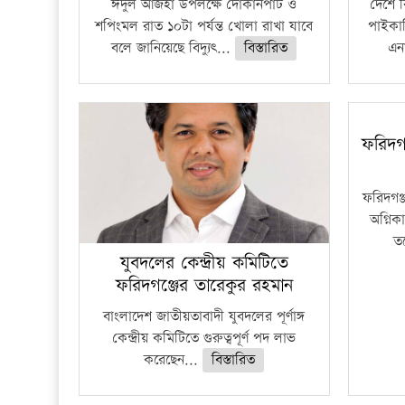
ঈদুল আজহা উপলক্ষে দোকানপাট ও
দেশে 
শপিংমল রাত ১০টা পর্যন্ত খোলা রাখা যাবে
পাইকার
বলে জানিয়েছে বিদ্যুৎ...
বিস্তারিত
এনা
ফরিদগ
ফরিদগঞ
অগ্নিকা
ত
যুবদলের কেন্দ্রীয় কমিটিতে
ফরিদগঞ্জের তারেকুর রহমান
বাংলাদেশ জাতীয়তাবাদী যুবদলের পূর্ণাঙ্গ
কেন্দ্রীয় কমিটিতে গুরুত্বপূর্ণ পদ লাভ
করেছেন...
বিস্তারিত