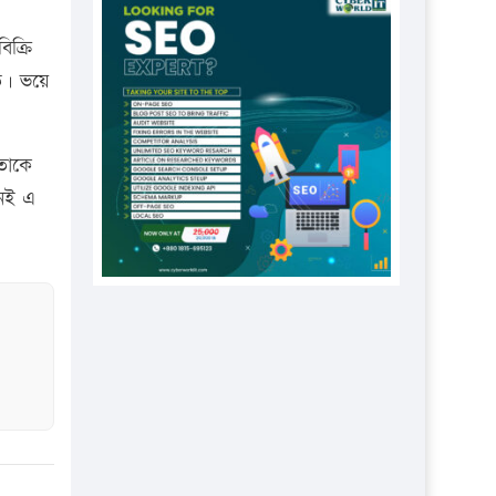
প্রতিষ্ঠানকে ৪০হাজার টাকা জরিমানা।
িক্রি
এবার লঞ্চের ভাড়া বাড়ল
িত। ভয়ে
১৭ থেকে ২১ শতাংশ বিদ্যুতের দাম
বাড়ানোর প্রস্তাব পিডিবির
১৬ মে চাঁদপুর ও ২৫ মে ফেনী সফরে
তাকে
যাবেন প্রধানমন্ত্রী
নেই এ
উচ্চশিক্ষায় গৌরবময় অর্জন: পূর্ণ
স্কলারশিপে যুক্তরাষ্ট্রে পিএইচডি করছেন
কুয়েটের কৃতি…
সারা দেশে বজ্রাঘাতে ১৪ জনের
প্রাণহানি
কঠোর হচ্ছে এসএসসি ও এইচএসসি
পরীক্ষা
ফরিদগঞ্জে আগুনে পুড়লো ৬ ব্যবসা