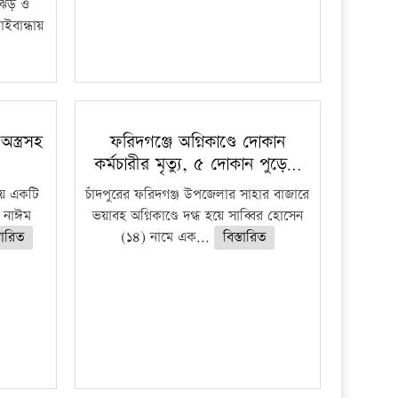
ী ঝড় ও
াইবান্ধায়
স্ত্রসহ
ফরিদগঞ্জে অগ্নিকাণ্ডে দোকান
কর্মচারীর মৃত্যু, ৫ দোকান পুড়ে…
ায় একটি
চাঁদপুরের ফরিদগঞ্জ উপজেলার সাহার বাজারে
হ নাঈম
ভয়াবহ অগ্নিকাণ্ডে দগ্ধ হয়ে সাব্বির হোসেন
্তারিত
(১৪) নামে এক...
বিস্তারিত