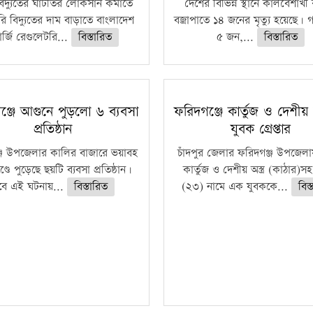
বিদ্যুতের ঘাটতির লোকসান কমাতে
দেশের বিভিন্ন স্থানে কালবৈশাখ
ি বিদ্যুতের দাম বাড়াতে বাংলাদেশ
বজ্রাপাতে ১৪ জনের মৃত্যু হয়েছে। গ
র্জি রেগুলেটরি...
বিস্তারিত
৫ জন,...
বিস্তারিত
ঞ্জে আগুনে পুড়লো ৬ ব্যবসা
ফরিদগঞ্জে কার্তুজ ও দেশীয় অ
প্রতিষ্ঠান
যুবক গ্রেপ্তার
্জ উপজেলার কালির বাজারে ভয়াবহ
চাঁদপুর জেলার ফরিদগঞ্জ উপজেল
ণ্ডে পুড়েছে ছয়টি ব্যবসা প্রতিষ্ঠান।
কার্তুজ ও দেশীয় অস্ত্র (কাঠার)স
বে এই ঘটনায়...
বিস্তারিত
(২৩) নামে এক যুবককে...
বিস