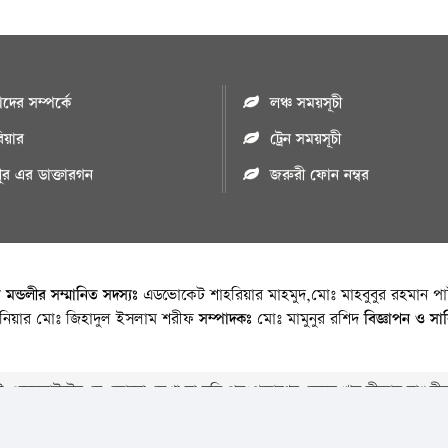
ের সম্পর্কে
লঞ্চ সময়সূচী
রিয়ার
ট্রেন সময়সূচী
পুর এর ডাক্তারগন
জরুরী ফোন নম্বর
া মন্ডলীর সম্মানিত সদস্যঃ
এডভোকেট শাহরিয়ার মাহমুদ,মোঃ মাহবুবুর রহমান পাট
জিনিয়ার মোঃ জিহাদুল ইসলাম শরীফ
সম্পাদকঃ
মোঃ মামুনুর রশিদ
বিজ্ঞাপন ও সা
 ওয়েবসাইটের যে কোনো লেখা বা ছবি পুনঃপ্রকাশের ক্ষেত্রে ঋন স্বীকার বাঞ্চনীয
Copyright © 2026 • Chandpurnews.com • All Rights Reserved