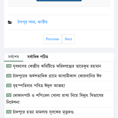
চাঁদপুর সদর
,
জাতীয়
Previous
Next
সর্বশেষ
সর্বাধিক পঠিত
যুবদলের কেন্দ্রীয় কমিটিতে ফরিদগঞ্জের তারেকুর রহমান
চাঁদপুরের অর্ধশতাধিক গ্রামে আগামীকাল কোরবানির ঈদ
বৃহস্পতিবার পবিত্র ঈদুল আজহা
দোকানপাট ও শপিংমল খোলা রাখা নিয়ে বিদ্যুৎ বিভাগের
নির্দেশনা
চাঁদপুরে হত্যা মামলায় যুবকের মৃত্যুদণ্ড