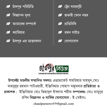
চাঁদপুর পরিচিতি
ট্রেন সময়সূচী
বিজ্ঞাপন মুল্য
জরুরী ফোন নম্বর
আমাদের সম্পর্কে
প্রতিনিধি
ক্যারিয়ার
ভ্রমন গাইড
চাঁদপুর এর ডাক্তারগন
যোগাযোগ
উপদেষ্টা মন্ডলীর সম্মানিত সদস্যঃ
এডভোকেট শাহরিয়ার মাহমুদ,মোঃ
মাহবুবুর রহমান পাটওয়ারী, ইঞ্জিনিয়ার সোহাগ মজুমদার
প্রতিষ্ঠাতা ও
প্রকাশক:
ইঞ্জিনিয়ার মোঃ জিহাদুল ইসলাম শরীফ
সম্পাদকঃ
মোঃ মামুনুর
রশিদ
বিজ্ঞাপন ও সার্বিক যোগাযোগ:
ই-মেইলঃ
chandpurnews99@gmail.com