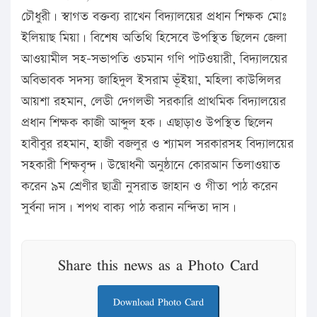
চৌধুরী। স্বাগত বক্তব্য রাখেন বিদ্যালয়ের প্রধান শিক্ষক মোঃ
ইলিয়াছ মিয়া। বিশেষ অতিথি হিসেবে উপস্থিত ছিলেন জেলা
আওয়ামীল সহ-সভাপতি ওচমান গণি পাটওয়ারী, বিদ্যালয়ের
অবিভাবক সদস্য জাহিদুল ইসরাম ভূঁইয়া, মহিলা কাউন্সিলর
আয়শা রহমান, লেডী দেগলভী সরকারি প্রাথমিক বিদ্যালয়ের
প্রধান শিক্ষক কাজী আব্দুল হক। এছাড়াও উপস্থিত ছিলেন
হাবীবুর রহমান, হাজী বজলুর ও শ্যামল সরকারসহ বিদ্যালয়ের
সহকারী শিক্ষবৃন্দ। উদ্বোধনী অনুষ্ঠানে কোরআন তিলাওয়াত
করেন ৯ম শ্রেণীর ছাত্রী নুসরাত জাহান ও গীতা পাঠ করেন
সুর্বনা দাস। শপথ বাক্য পাঠ করান নন্দিতা দাস।
Share this news as a Photo Card
Download Photo Card