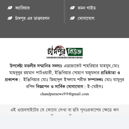
ক্যারিয়ার
ভ্রমন গাইড
চাঁদপুর এর ডাক্তারগন
যোগাযোগ
উপদেষ্টা মন্ডলীর সম্মানিত সদস্যঃ
এডভোকেট শাহরিয়ার মাহমুদ,মোঃ
মাহবুবুর রহমান পাটওয়ারী, ইঞ্জিনিয়ার সোহাগ মজুমদার
প্রতিষ্ঠাতা ও
প্রকাশক:
ইঞ্জিনিয়ার মোঃ জিহাদুল ইসলাম শরীফ
সম্পাদকঃ
মোঃ মামুনুর
রশিদ
বিজ্ঞাপন ও সার্বিক যোগাযোগ:
ই-মেইলঃ
chandpurnews99@gmail.com
এই ওয়েবসাইটের যে কোনো লেখা বা ছবি পুনঃপ্রকাশের ক্ষেত্রে ঋন
স্বীকার বাঞ্চনীয় ।
Copyright © 2026 • Chandpurnews.com • All Rights Reserved