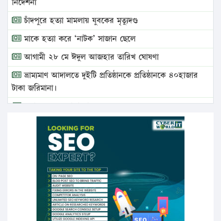
নির্দেশনা
চাঁদপুরে হত্যা মামলায় যুবকের মৃত্যুদণ্ড
মাকে হত্যা করে ‘নাটক’ সাজান ছেলে
আগামী ২৮ মে ঈদুল আজহার তারিখ ঘোষণা
ভ্রাম্যমাণ আদালতে দুইটি প্রতিষ্ঠানকে প্রতিষ্ঠানকে ৪০হাজার
টাকা জরিমানা।
এবার লঞ্চের ভাড়া বাড়ল
১৭ থেকে ২১ শতাংশ বিদ্যুতের দাম বাড়ানোর প্রস্তাব পিডিবির
১৬ মে চাঁদপুর ও ২৫ মে ফেনী সফরে যাবেন প্রধানমন্ত্রী
উচ্চশিক্ষায় গৌরবময় অর্জন: পূর্ণ স্কলারশিপে যুক্তরাষ্ট্রে
পিএইচডি করছেন কুয়েটের কৃতি…
সারা দেশে বজ্রাঘাতে ১৪ জনের প্রাণহানি
কঠোর হচ্ছে এসএসসি ও এইচএসসি পরীক্ষা