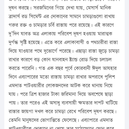
দূষন করছে। সরজমিনের গিয়ে দেখা যায়, মেসার্স মানিক
ব্রাদার্স রড সিমেন্ট এর দোকানের সামনে চামড়াগুলো রাখায়
গরুর রক্ত ও চামড়ার চর্বি রাস্তায় পরে রয়েছে। এই কারণে
দু’দিন যাবত অত্র এলাকায় পরিবেশ দূষণ হওয়ায় মারাত্মক
দুর্গন্ধ সৃষ্টি হয়েছে। এতে করে এলাকাবাসী ও পথচারীরা রাস্তা
দিয়ে যাওয়ার পথে দুভোর্গে পরেছে। এছাড়া রাস্তা জুড়ে চামড়া
রাখার কারণে বড় কোন যানবাহন ষ্ট্যান্ড রোড দিয়ে চলাচল
করতে পারেনি। গত এক বছর পূর্বে কোরবানী ঈদুল আযহার
দিনে এব্যাপারের মতো রাস্তায় চামড়া রাখার অপরাধে পুলিশ
এমদাত পাটওয়ারীর লোকজনদের আটক করে থানায় নিয়ে
যায়। পরে ত্রিশ হাজার টাকা জরিমানা দিয়ে অবশেষে ছাড়া
পায়। তার পরেও এই অসাধু ব্যবসায়ী ক্ষমতার দাপট খাটিয়ে
রাস্তার জায়গা দখল করে চামড়া রেখে পরিবেশ দূষণ করছে।
তেমনি মানুষদের ভোগান্তিতে ফেলেছে। এব্যাপারে এমদাত
পাটওয়ারীকে দোকানে না পেয়ে তার মুঠোফোনে ফোন করে