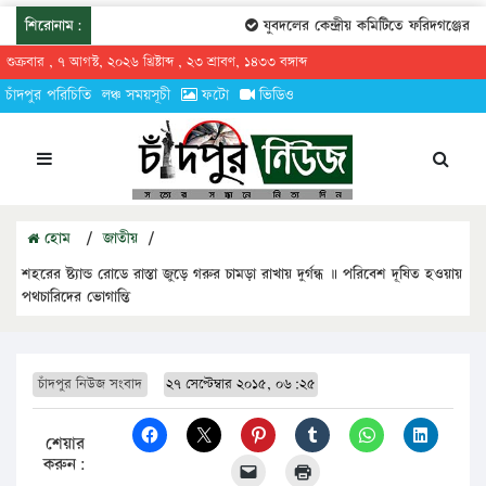
শিরোনাম:
যুবদলের কেন্দ্রীয় কমিটিতে ফরিদগঞ্জের তার
শুক্রবার , ৭ আগস্ট, ২০২৬ খ্রিষ্টাব্দ , ২৩ শ্রাবণ, ১৪৩৩ বঙ্গাব্দ
চাঁদপুর পরিচিতি
লঞ্চ সময়সূচী
ফটো
ভিডিও
হোম
/
জাতীয়
/
শহরের ষ্ট্যান্ড রোডে রাস্তা জুড়ে গরুর চামড়া রাখায় দুর্গন্ধ ॥ পরিবেশ দূষিত হওয়ায়
পথচারিদের ভোগান্তি
চাঁদপুর নিউজ সংবাদ
২৭ সেপ্টেম্বার ২০১৫, ০৬:২৫
শেয়ার
করুন: