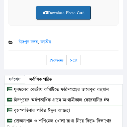
Download Photo Card
চাঁদপুর সদর
,
জাতীয়
Previous
Next
সর্বশেষ
সর্বাধিক পঠিত
যুবদলের কেন্দ্রীয় কমিটিতে ফরিদগঞ্জের তারেকুর রহমান
চাঁদপুরের অর্ধশতাধিক গ্রামে আগামীকাল কোরবানির ঈদ
বৃহস্পতিবার পবিত্র ঈদুল আজহা
দোকানপাট ও শপিংমল খোলা রাখা নিয়ে বিদ্যুৎ বিভাগের