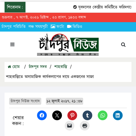
শিরোনাম:
যুবদলের কেন্দ্রীয় কমিটিতে ফরিদগঞ্জের 
শুক্রবার , ৭ আগস্ট, ২০২৬ খ্রিষ্টাব্দ , ২৩ শ্রাবণ, ১৪৩৩ বঙ্গাব্দ
চাঁদপুর পরিচিতি
লঞ্চ সময়সূচী
ফটো
ভিডিও
হোম
/
চাঁদপুর সদর
/
শাহরাস্তি
/
শাহরাস্তিতে অসামাজিক কার্যকলাপের দায়ে একজনের সাজা
চাঁদপুর নিউজ সংবাদ
১২ জুলাই ২০১৭, ২১:৩৮
শেয়ার
করুন: