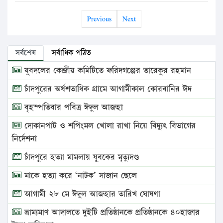
Previous
Next
সর্বশেষ
সর্বাধিক পঠিত
যুবদলের কেন্দ্রীয় কমিটিতে ফরিদগঞ্জের তারেকুর রহমান
চাঁদপুরের অর্ধশতাধিক গ্রামে আগামীকাল কোরবানির ঈদ
বৃহস্পতিবার পবিত্র ঈদুল আজহা
দোকানপাট ও শপিংমল খোলা রাখা নিয়ে বিদ্যুৎ বিভাগের
নির্দেশনা
চাঁদপুরে হত্যা মামলায় যুবকের মৃত্যুদণ্ড
মাকে হত্যা করে ‘নাটক’ সাজান ছেলে
আগামী ২৮ মে ঈদুল আজহার তারিখ ঘোষণা
ভ্রাম্যমাণ আদালতে দুইটি প্রতিষ্ঠানকে প্রতিষ্ঠানকে ৪০হাজার