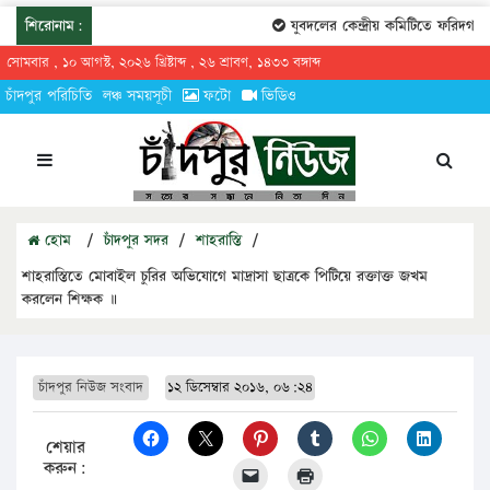
শিরোনাম:
যুবদলের কেন্দ্রীয় কমিটিতে ফরিদগঞ্জের 
সোমবার , ১০ আগস্ট, ২০২৬ খ্রিষ্টাব্দ , ২৬ শ্রাবণ, ১৪৩৩ বঙ্গাব্দ
চাঁদপুর পরিচিতি
লঞ্চ সময়সূচী
ফটো
ভিডিও
হোম
/
চাঁদপুর সদর
/
শাহরাস্তি
/
শাহরাস্তিতে মোবাইল চুরির অভিযোগে মাদ্রাসা ছাত্রকে পিটিয়ে রক্তাক্ত জখম
করলেন শিক্ষক ॥
চাঁদপুর নিউজ সংবাদ
১২ ডিসেম্বার ২০১৬, ০৬:২৪
শেয়ার
করুন: