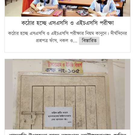
কঠোর হচ্ছে এসএসসি ও এইচএসসি পরীক্ষা
কঠোর হচ্ছে এসএসসি ও এইচএসসি পরীক্ষার নিয়ম কানুনে। দীর্ঘদিনের
প্রশ্নপত্র ফাঁস, নকল ও...
বিস্তারিত