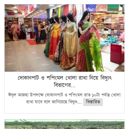
সারা দেশে বজ্রাঘাতে ১৪ জনের প্রাণহানি
কঠোর হচ্ছে এসএসসি ও এইচএসসি পরীক্ষা
ফরিদগঞ্জে আগুনে পুড়লো ৬ ব্যবসা প্রতিষ্ঠান
দোকানপাট ও শপিংমল খোলা রাখা নিয়ে বিদ্যুৎ
বিভাগের…
ঈদুল আজহা উপলক্ষে দোকানপাট ও শপিংমল রাত ১০টা পর্যন্ত খোলা
রাখা যাবে বলে জানিয়েছে বিদ্যুৎ...
বিস্তারিত