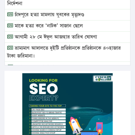
নির্দেশনা
চাঁদপুরে হত্যা মামলায় যুবকের মৃত্যুদণ্ড
মাকে হত্যা করে ‘নাটক’ সাজান ছেলে
আগামী ২৮ মে ঈদুল আজহার তারিখ ঘোষণা
ভ্রাম্যমাণ আদালতে দুইটি প্রতিষ্ঠানকে প্রতিষ্ঠানকে ৪০হাজার
টাকা জরিমানা।
এবার লঞ্চের ভাড়া বাড়ল
১৭ থেকে ২১ শতাংশ বিদ্যুতের দাম বাড়ানোর প্রস্তাব পিডিবির
১৬ মে চাঁদপুর ও ২৫ মে ফেনী সফরে যাবেন প্রধানমন্ত্রী
উচ্চশিক্ষায় গৌরবময় অর্জন: পূর্ণ স্কলারশিপে যুক্তরাষ্ট্রে
পিএইচডি করছেন কুয়েটের কৃতি…
সারা দেশে বজ্রাঘাতে ১৪ জনের প্রাণহানি
কঠোর হচ্ছে এসএসসি ও এইচএসসি পরীক্ষা