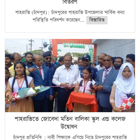
বিতরণ
শাহরাস্তি (চাঁদপুর): চাঁদপুরের শাহরাস্তি উপজেলার সার্বিক বন্যা
পরিস্থিতি পরিদর্শন করেছেন...
বিস্তারিত
শাহরাস্তিতে জোবেদা মতিন বালিকা স্কুল এন্ড কলেজ
উদ্বোধন
চাঁদপুর প্রতিনিধি : নারী শিক্ষাকে এগিয়ে নিতে চাঁদপুরের শাহরাস্তি