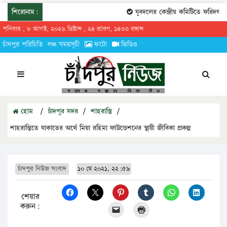
শিরোনাম:
যুবদলের কেন্দ্রীয় কমিটিতে ফরিদগঞ্জের 
শনিবার , ৮ আগস্ট, ২০২৬ খ্রিষ্টাব্দ , ২৪ শ্রাবণ, ১৪৩৩ বঙ্গাব্দ
চাঁদপুর পরিচিতি
লঞ্চ সময়সূচী
ফটো
ভিডিও
হোম
/
চাঁদপুর সদর
/
শাহরাস্তি
/
শাহরাস্তিতে যাকাতের অর্থে মিয়া রহিমা ফাউন্ডেশনের স্থায়ী জীবিকা প্রকল্প
চাঁদপুর নিউজ সংবাদ
১০ মে ২০২১, ২২:৫৯
শেয়ার
করুন: