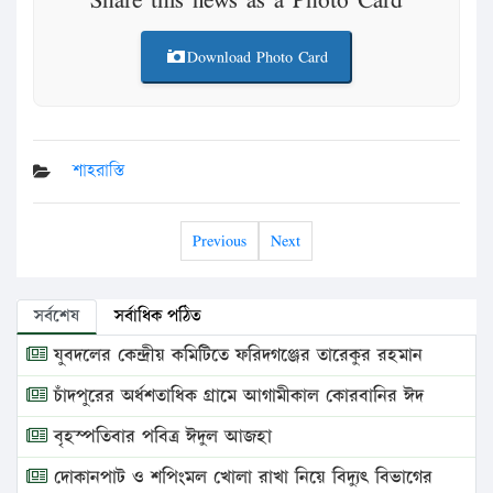
Download Photo Card
শাহরাস্তি
Previous
Next
সর্বশেষ
সর্বাধিক পঠিত
যুবদলের কেন্দ্রীয় কমিটিতে ফরিদগঞ্জের তারেকুর রহমান
চাঁদপুরের অর্ধশতাধিক গ্রামে আগামীকাল কোরবানির ঈদ
বৃহস্পতিবার পবিত্র ঈদুল আজহা
দোকানপাট ও শপিংমল খোলা রাখা নিয়ে বিদ্যুৎ বিভাগের