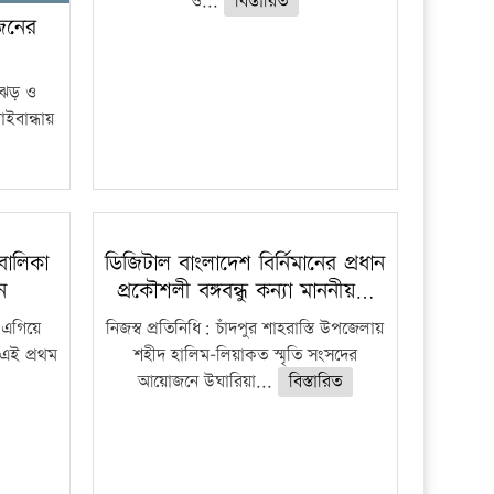
ও...
বিস্তারিত
 জনের
ী ঝড় ও
াইবান্ধায়
বালিকা
ডিজিটাল বাংলাদেশ বির্নিমানের প্রধান
ধন
প্রকৌশলী বঙ্গবন্ধু কন্যা মাননীয়…
 এগিয়ে
নিজস্ব প্রতিনিধি: চাঁদপুর শাহরাস্তি উপজেলায়
 এই প্রথম
শহীদ হালিম-লিয়াকত স্মৃতি সংসদের
আয়োজনে উঘারিয়া...
বিস্তারিত