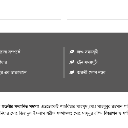
ের সম্পর্কে
লঞ্চ সময়সূচী
রিয়ার
ট্রেন সময়সূচী
পুর এর ডাক্তারগন
জরুরী ফোন নম্বর
া মন্ডলীর সম্মানিত সদস্যঃ
এডভোকেট শাহরিয়ার মাহমুদ,মোঃ মাহবুবুর রহমান পাট
জিনিয়ার মোঃ জিহাদুল ইসলাম শরীফ
সম্পাদকঃ
মোঃ মামুনুর রশিদ
বিজ্ঞাপন ও সা