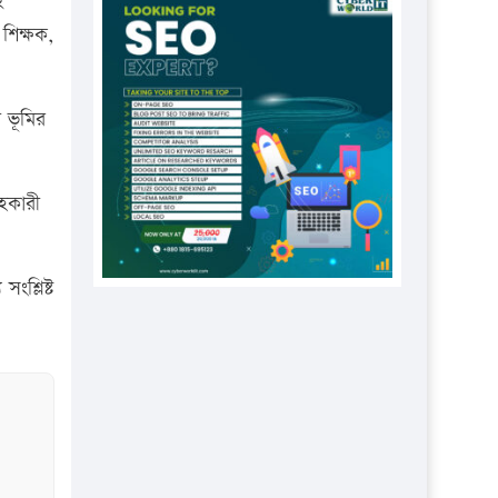
ই
প্রতিষ্ঠানকে ৪০হাজার টাকা জরিমানা।
শিক্ষক,
এবার লঞ্চের ভাড়া বাড়ল
১৭ থেকে ২১ শতাংশ বিদ্যুতের দাম
শ ভূমির
বাড়ানোর প্রস্তাব পিডিবির
১৬ মে চাঁদপুর ও ২৫ মে ফেনী সফরে
যাবেন প্রধানমন্ত্রী
হকারী
উচ্চশিক্ষায় গৌরবময় অর্জন: পূর্ণ
স্কলারশিপে যুক্তরাষ্ট্রে পিএইচডি করছেন
ংশ্লিষ্ট
কুয়েটের কৃতি…
সারা দেশে বজ্রাঘাতে ১৪ জনের
প্রাণহানি
কঠোর হচ্ছে এসএসসি ও এইচএসসি
পরীক্ষা
ফরিদগঞ্জে আগুনে পুড়লো ৬ ব্যবসা