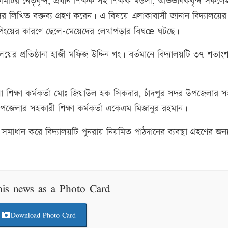
িং কমিটির নেতৃবৃন্দ, প্রধান শিক্ষক সহ শিক্ষক মন্ডলী, অভিভাবকবৃন্দ সকলে
 লিখিত বক্তব্য গ্রহণ করেন। এ বিষয়ে এলাকাবাসী জানান বিদ্যালয়ের 
রুপিংয়ের কারণে ছেলে-মেয়েদের লেখাপড়ার বিঘœ ঘটছে।
ালয়ের প্রতিষ্ঠানা হাজী মফিজ উদ্দিন গং। বর্তমানে বিদ্যালয়টি ৩৭ শতাং
া শিক্ষা কর্মকর্তা মোঃ জিয়াউল হক সিকদার, চাঁদপুর সদর উপজেলার স
উপজেলার সহকারী শিক্ষা কর্মকর্তা একেএম মিজানুর রহমান।
াধান করে বিদ্যালয়টি পুনরায় নিয়মিত পাঠদানের ব্যবস্থা গ্রহণের জন্য স
his news as a Photo Card
Download Photo Card