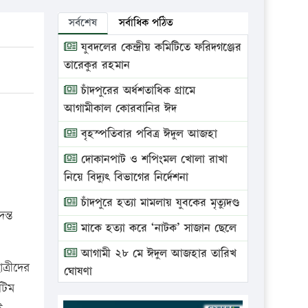
সর্বশেষ
সর্বাধিক পঠিত
যুবদলের কেন্দ্রীয় কমিটিতে ফরিদগঞ্জের
তারেকুর রহমান
চাঁদপুরের অর্ধশতাধিক গ্রামে
আগামীকাল কোরবানির ঈদ
বৃহস্পতিবার পবিত্র ঈদুল আজহা
দোকানপাট ও শপিংমল খোলা রাখা
নিয়ে বিদ্যুৎ বিভাগের নির্দেশনা
চাঁদপুরে হত্যা মামলায় যুবকের মৃত্যুদণ্ড
ন্ত
মাকে হত্যা করে ‘নাটক’ সাজান ছেলে
আগামী ২৮ মে ঈদুল আজহার তারিখ
ত্রীদের
ঘোষণা
টিম
ভ্রাম্যমাণ আদালতে দুইটি প্রতিষ্ঠানকে