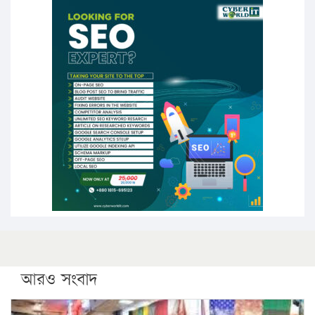
১৭ থেকে ২১ শতাংশ বিদ্যুতের দাম বাড়ানোর প্রস্তাব পিডিবির
১৬ মে চাঁদপুর ও ২৫ মে ফেনী সফরে যাবেন প্রধানমন্ত্রী
উচ্চশিক্ষায় গৌরবময় অর্জন: পূর্ণ স্কলারশিপে যুক্তরাষ্ট্রে
পিএইচডি করছেন কুয়েটের কৃতি…
সারা দেশে বজ্রাঘাতে ১৪ জনের প্রাণহানি
কঠোর হচ্ছে এসএসসি ও এইচএসসি পরীক্ষা
ফরিদগঞ্জে আগুনে পুড়লো ৬ ব্যবসা প্রতিষ্ঠান
আরও সংবাদ