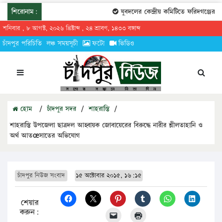
শিরোনাম:
যুবদলের কেন্দ্রীয় কমিটিতে ফরিদগঞ্জের তারে
শনিবার , ৮ আগস্ট, ২০২৬ খ্রিষ্টাব্দ , ২৪ শ্রাবণ, ১৪৩৩ বঙ্গাব্দ
চাঁদপুর পরিচিতি
লঞ্চ সময়সূচী
ফটো
ভিডিও
হোম
/
চাঁদপুর সদর
/
শাহরাস্তি
/
শাহরাস্তি উপজেলা ছাত্রদল আহ্বায়ক জোবায়েরের বিরুদ্ধে নারীর শ্লীলতাহানি ও
অর্থ আতœসাতের অভিযোগ
চাঁদপুর নিউজ সংবাদ
১৫ অক্টোবার ২০১৫, ১৬:১৫
শেয়ার
করুন: