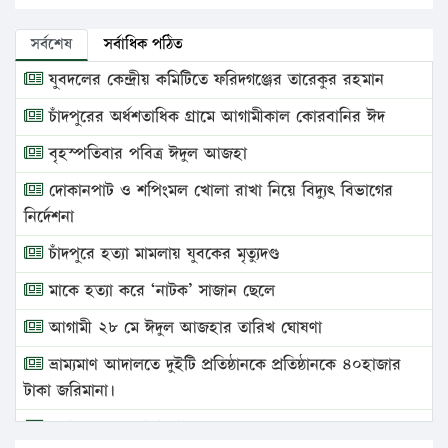
সর্বশেষ
সর্বাধিক পঠিত
যুবদলের কেন্দ্রীয় কমিটিতে ফরিদগঞ্জের তারেকুর রহমান
চাঁদপুরের অর্ধশতাধিক গ্রামে আগামীকাল কোরবানির ঈদ
বৃহস্পতিবার পবিত্র ঈদুল আজহা
দোকানপাট ও শপিংমল খোলা রাখা নিয়ে বিদ্যুৎ বিভাগের
নির্দেশনা
চাঁদপুরে হত্যা মামলায় যুবকের মৃত্যুদণ্ড
মাকে হত্যা করে ‘নাটক’ সাজান ছেলে
আগামী ২৮ মে ঈদুল আজহার তারিখ ঘোষণা
ভ্রাম্যমাণ আদালতে দুইটি প্রতিষ্ঠানকে প্রতিষ্ঠানকে ৪০হাজার
টাকা জরিমানা।
এবার লঞ্চের ভাড়া বাড়ল