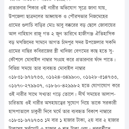
প্রতারনার শিকার ওই নারীর অভিযোগ সূত্রে জানা যায়,
উপজেলা ছাত্রদলের আহ্বায়ক ও পৌরসভার নিজমেহের
গ্রামের গুলাচি বাড়ির মোঃ আবু বক্করের বড় ছেলে জোবায়ের
আল নাহিয়ান রাজু গত ২ জুন তারিখে হাজীগঞ্জ ঐতিহাসিক
বড় মসজিদের সামনে আগত চাঁদপুর সদর উপজেলার সকদি
গ্রামের নাছির কবিরাজের স্ত্রী খাদিজা বেগমের কাছ হতে সু-
কৌশলে মোবাইল নাম্বার সংগ্রহ করে প্রতারনার ফাঁদ পাতে।
বিভিন্ন সময়ে তার ব্যবহৃত মোবাইল নাম্বার
০১৮৩১-৯৭৬৭৩৩, ০১৬২৪-৩৪৯৯০০, ০১৬২৮-৫১৪৭৩৩,
০১৬৭০-২৭৯৯৩৭, ০১৮৬০-৪২৯৯৮২ হতে যোগাযোগ করে
ওই নারীর সাথে সখ্যতা গড়ে তোলে। দীর্ঘ সময়ের আলাপ-
চারিতায় ওই নারীর অসহায়ত্বের সুযোগ নিয়ে তাকে সরকারী
হাসপাতালে চাকুরী দিবে মর্মে তার ব্যবহৃত বিকাশ নাম্বারে
০১৮৩১-৯৭৬৭৩৩ ১ম বার ১ হাজার টাকা, ২য় বার ২ হাজার
টাকাসহ সর্বমোট ৩ হাজার ৫ শত টাকা নেয়। পরবর্তীতে