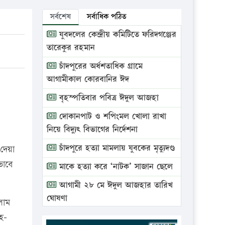
সর্বশেষ
সর্বাধিক পঠিত
যুবদলের কেন্দ্রীয় কমিটিতে ফরিদগঞ্জের
তারেকুর রহমান
চাঁদপুরের অর্ধশতাধিক গ্রামে
আগামীকাল কোরবানির ঈদ
বৃহস্পতিবার পবিত্র ঈদুল আজহা
দোকানপাট ও শপিংমল খোলা রাখা
নিয়ে বিদ্যুৎ বিভাগের নির্দেশনা
চাঁদপুরে হত্যা মামলায় যুবকের মৃত্যুদণ্ড
দেয়া
ভাবে
মাকে হত্যা করে ‘নাটক’ সাজান ছেলে
আগামী ২৮ মে ঈদুল আজহার তারিখ
ঘোষণা
লাম
ভ্রাম্যমাণ আদালতে দুইটি প্রতিষ্ঠানকে
হ-