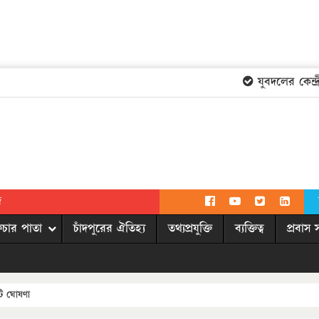
যুবদলের কেন্দ্রীয়
দ
িচার পাতা
চাঁদপুরের ঐতিহ্য
তথ্যপ্রযুক্তি
ব্যক্তিত্ব
প্রবাস 
িটি ঘোষণা