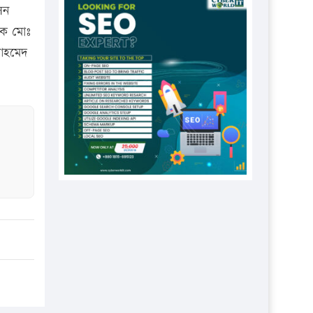
প্রতিষ্ঠানকে ৪০হাজার টাকা জরিমানা।
েন
াদক মোঃ
এবার লঞ্চের ভাড়া বাড়ল
 আহমেদ
১৭ থেকে ২১ শতাংশ বিদ্যুতের দাম
বাড়ানোর প্রস্তাব পিডিবির
১৬ মে চাঁদপুর ও ২৫ মে ফেনী সফরে
যাবেন প্রধানমন্ত্রী
উচ্চশিক্ষায় গৌরবময় অর্জন: পূর্ণ
স্কলারশিপে যুক্তরাষ্ট্রে পিএইচডি করছেন
কুয়েটের কৃতি…
সারা দেশে বজ্রাঘাতে ১৪ জনের
প্রাণহানি
কঠোর হচ্ছে এসএসসি ও এইচএসসি
পরীক্ষা
ফরিদগঞ্জে আগুনে পুড়লো ৬ ব্যবসা