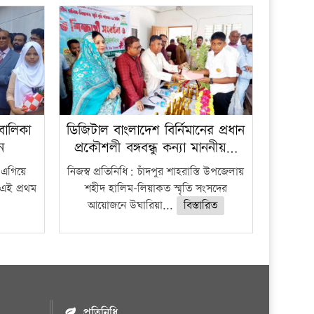
বালিকা
ডিজিটাল বাংলাদেশ বির্নিমানের প্রধান
ধন
প্রকৌশলী বঙ্গবন্ধু কন্যা মাননীয়…
 এগিয়ে
নিজস্ব প্রতিনিধি: চাঁদপুর শাহরাস্তি উপজেলায়
 এই প্রথম
শহীদ হালিম-লিয়াকত স্মৃতি সংসদের
আয়োজনে উঘারিয়া...
বিস্তারিত
প্রতিনিধি