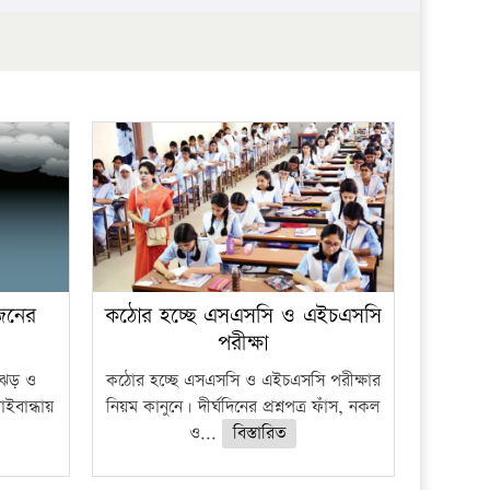
প্রতিষ্ঠান
 জনের
কঠোর হচ্ছে এসএসসি ও এইচএসসি
পরীক্ষা
ী ঝড় ও
কঠোর হচ্ছে এসএসসি ও এইচএসসি পরীক্ষার
াইবান্ধায়
নিয়ম কানুনে। দীর্ঘদিনের প্রশ্নপত্র ফাঁস, নকল
ও...
বিস্তারিত