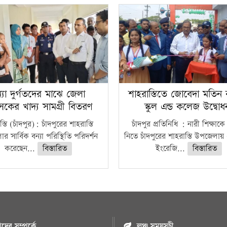
্যা দুর্গতদের মাঝে জেলা
শাহরাস্তিতে জোবেদা মতিন 
াসকের খাদ্য সামগ্রী বিতরণ
স্কুল এন্ড কলেজ উদ্বো
্তি (চাঁদপুর): চাঁদপুরের শাহরাস্তি
চাঁদপুর প্রতিনিধি : নারী শিক্ষাকে
 সার্বিক বন্যা পরিস্থিতি পরিদর্শন
নিতে চাঁদপুরের শাহরাস্তি উপজেলায়
করেছেন...
বিস্তারিত
ইংরেজি...
বিস্তারিত
ের সম্পর্কে
লঞ্চ সময়সূচী