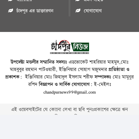
চাঁদপুর এর ডাক্তারগন
যোগাযোগ
উপদেষ্টা মন্ডলীর সম্মানিত সদস্যঃ
এডভোকেট শাহরিয়ার মাহমুদ,মোঃ
মাহবুবুর রহমান পাটওয়ারী, ইঞ্জিনিয়ার সোহাগ মজুমদার
প্রতিষ্ঠাতা ও
প্রকাশক:
ইঞ্জিনিয়ার মোঃ জিহাদুল ইসলাম শরীফ
সম্পাদকঃ
মোঃ মামুনুর
রশিদ
বিজ্ঞাপন ও সার্বিক যোগাযোগ:
ই-মেইলঃ
chandpurnews99@gmail.com
এই ওয়েবসাইটের যে কোনো লেখা বা ছবি পুনঃপ্রকাশের ক্ষেত্রে ঋন
স্বীকার বাঞ্চনীয় ।
Copyright © 2026 • Chandpurnews.com • All Rights Reserved
Website Design, Development & SEO Consulting Services by
Cyber World IT