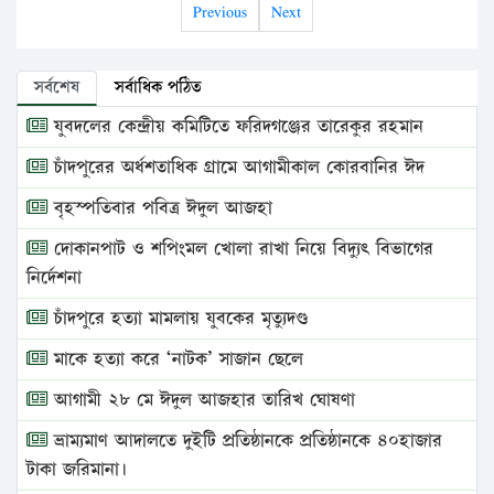
Previous
Next
সর্বশেষ
সর্বাধিক পঠিত
যুবদলের কেন্দ্রীয় কমিটিতে ফরিদগঞ্জের তারেকুর রহমান
চাঁদপুরের অর্ধশতাধিক গ্রামে আগামীকাল কোরবানির ঈদ
বৃহস্পতিবার পবিত্র ঈদুল আজহা
দোকানপাট ও শপিংমল খোলা রাখা নিয়ে বিদ্যুৎ বিভাগের
নির্দেশনা
চাঁদপুরে হত্যা মামলায় যুবকের মৃত্যুদণ্ড
মাকে হত্যা করে ‘নাটক’ সাজান ছেলে
আগামী ২৮ মে ঈদুল আজহার তারিখ ঘোষণা
ভ্রাম্যমাণ আদালতে দুইটি প্রতিষ্ঠানকে প্রতিষ্ঠানকে ৪০হাজার
টাকা জরিমানা।