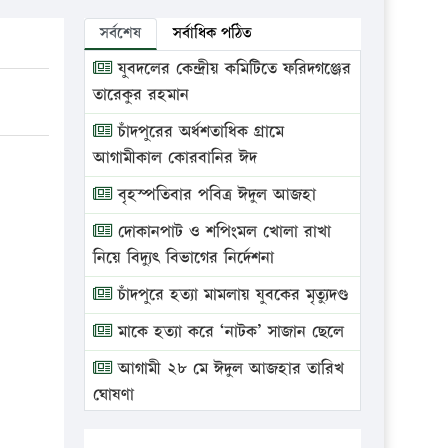
সর্বশেষ
সর্বাধিক পঠিত
যুবদলের কেন্দ্রীয় কমিটিতে ফরিদগঞ্জের
তারেকুর রহমান
চাঁদপুরের অর্ধশতাধিক গ্রামে
আগামীকাল কোরবানির ঈদ
বৃহস্পতিবার পবিত্র ঈদুল আজহা
দোকানপাট ও শপিংমল খোলা রাখা
নিয়ে বিদ্যুৎ বিভাগের নির্দেশনা
চাঁদপুরে হত্যা মামলায় যুবকের মৃত্যুদণ্ড
মাকে হত্যা করে ‘নাটক’ সাজান ছেলে
আগামী ২৮ মে ঈদুল আজহার তারিখ
ঘোষণা
ভ্রাম্যমাণ আদালতে দুইটি প্রতিষ্ঠানকে