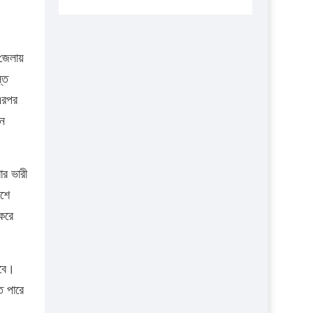
প্রতিষ্ঠানকে ৪০হাজার টাকা জরিমানা।
এবার লঞ্চের ভাড়া বাড়ল
১৭ থেকে ২১ শতাংশ বিদ্যুতের দাম
 জেলায়
বাড়ানোর প্রস্তাব পিডিবির
স্ত
এরপর
১৬ মে চাঁদপুর ও ২৫ মে ফেনী সফরে
যাবেন প্রধানমন্ত্রী
হন
উচ্চশিক্ষায় গৌরবময় অর্জন: পূর্ণ
স্কলারশিপে যুক্তরাষ্ট্রে পিএইচডি করছেন
ার ভারী
কুয়েটের কৃতি…
াশে
সারা দেশে বজ্রাঘাতে ১৪ জনের
 করে
প্রাণহানি
কঠোর হচ্ছে এসএসসি ও এইচএসসি
ড়বে।
পরীক্ষা
ে পারে
ফরিদগঞ্জে আগুনে পুড়লো ৬ ব্যবসা