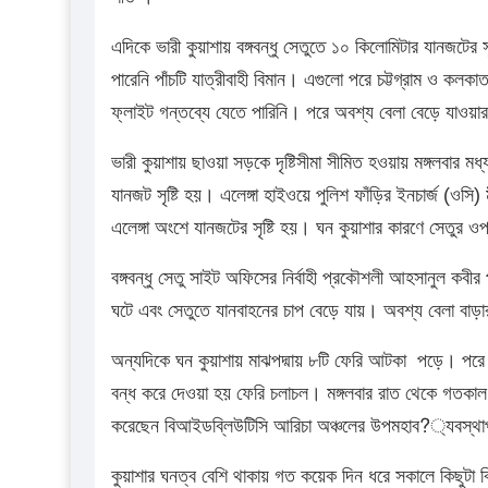
এদিকে ভারী কুয়াশায় বঙ্গবন্ধু সেতুতে ১০ কিলোমিটার যানজটের 
পারেনি পাঁচটি যাত্রীবাহী বিমান। এগুলো পরে চট্টগ্রাম ও
ফ্লাইট গন্তব্যে যেতে পারিনি। পরে অবশ্য বেলা বেড়ে যাওয়
ভারী কুয়াশায় ছাওয়া সড়কে দৃষ্টিসীমা সীমিত হওয়ায় মঙ্গলবার ম
যানজট সৃষ্টি হয়। এলেঙ্গা হাইওয়ে পুলিশ ফাঁড়ির ইনচার্জ (ওস
এলেঙ্গা অংশে যানজটের সৃষ্টি হয়। ঘন কুয়াশার কারণে সেতু
বঙ্গবন্ধু সেতু সাইট অফিসের নির্বাহী প্রকৌশলী আহসানুল কবী
ঘটে এবং সেতুতে যানবাহনের চাপ বেড়ে যায়। অবশ্য বেলা বাড়ার
অন্যদিকে ঘন কুয়াশায় মাঝপদ্মায় ৮টি ফেরি আটকা পড়ে। পরে দু
বন্ধ করে দেওয়া হয় ফেরি চলাচল। মঙ্গলবার রাত থেকে গতকাল বু
করেছেন বিআইডব্লিউটিসি আরিচা অঞ্চলের উপমহাব?্যবস্থ
কুয়াশার ঘনত্ব বেশি থাকায় গত কয়েক দিন ধরে সকালে কিছুটা বি