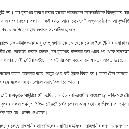
সৃষ্টি হয়। ঘন কুয়াশার কারণে ঢাকার হজরত শাহজালাল আন্তর্জাতিক বিমানবন্দরে না
 কলকাতায় অবতরণ করে। এছাড়া একই সময়ে আরো ১৫-২০টি অভ্যন্তরীণ ও আন্তর্জাত
ার পর থেকে উড়োজাহাজ চলাচল স্বাভাবিক হয়েছে।
ধ্যরাতে ঢাকা-টাঙ্গাইল-বঙ্গবন্ধু সেতু মহাসড়কে ১০ থেকে ১৪ কি?লো?মিটার এলাকা জ
ি) মীর মো. সাজেদুর রহমান জানান, ঘন কুয়াশায় মঙ্গলবার রাত ৩টার পর থেকে মহাসড়
র ওপর পরপর চারটি দুর্ঘটনা ঘটেছে। এ ঘটনায় বেশ কয়েক জন গুরুতর আহত হয়েছেন
র পাভেল বলেন, মঙ্গলবার রাতে সেতুর ওপর দুটি ট্রাক বিকল হয়। ফলে টোল আদায়ে 
 সঙ্গে সঙ্গে যানবাহন চলাচল স্বাভাবিক হয়ে আসে।
র্ঘটনা এড়াতে পাটুরিয়া-দৌলতদিয়া, আরিচা-কাজিরহাট ও ধাওয়াপাড়া-নাজিরগঞ্জ নৌ
ধবার সকাল পর্যন্ত ঐ তিন নৌরুটে ফেরি চলাচল বন্ধ রাখেন কর্তৃপক্ষ। এ তথ্য ন
াপক শাহ মো. খালেদ নেওয়াজ।
লম্বে চলছে রাজধানীর হাতিরঝিলের ওয়াটার ট্যাক্সিও। রাজধানীর গুলশান-সংলগ্ন 