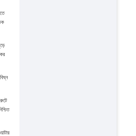
প্রতিষ্ঠান
মতে
িক
ুড়ে
কের
।
বিঘ্ন
রুটে
িশ্চিত
ওয়াটার