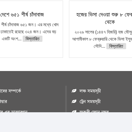
দেশে ৬৫১ শীর্ষ চাঁদাবাজ
হজের ভিসা দেওয়া শুরু ৮ ফেব্
থেকে
ে শীর্ষ চাঁদাবাজ ৬৫১ জন। এর মধ্যে খোদ
ী ঢাকাতেই রয়েছে ৩২৪ জন। এদের বড়
২০২৬ সালের (১৪৪৭ হিজরি) হজ মৌসু
একটি অংশ...
বিস্তারিত
আগামীকাল ৮ ফেব্রুয়ারি থেকে ভিসা ইস্যু
সৌদি...
বিস্তারিত
ের সম্পর্কে
লঞ্চ সময়সূচী
রিয়ার
ট্রেন সময়সূচী
পুর এর ডাক্তারগন
জরুরী ফোন নম্বর