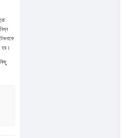
্রা
নিম্ন
 টেকনাফে
রা হয়।
কিছু