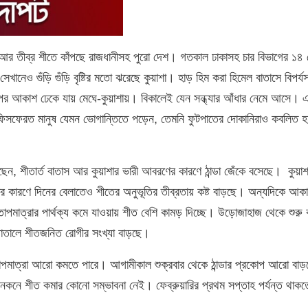
া আর তীব্র শীতে কাঁপছে রাজধানীসহ পুরো দেশ। গতকাল ঢাকাসহ চার বিভাগের ১৪
, সেখানেও গুঁড়ি গুঁড়ি বৃষ্টির মতো ঝরেছে কুয়াশা। হাড় হিম করা হিমেল বাতাসে বিপর্য
পর আকাশ ঢেকে যায় মেঘে-কুয়াশায়। বিকালেই যেন সন্ধ্যার আঁধার নেমে আসে। 
কারণে অফিসফেরত মানুষ যেমন ভোগান্তিতে পড়েন, তেমনি ফুটপাতের দোকানিরাও কবলিত 
, শীতার্ত বাতাস আর কুয়াশার ভারী আবরণের কারণে ঠান্ডা জেঁকে বসেছে। কুয়াশ
তার কারণে দিনের বেলাতেও শীতের অনুভূতির তীব্রতায় কষ্ট বাড়ছে। অন্যদিকে আক
র তাপমাত্রার পার্থক্য কমে যাওয়ায় শীত বেশি কামড় দিচ্ছে। উড়োজাহাজ থেকে শুরু
াতালে শীতজনিত রোগীর সংখ্যা বাড়ছে।
 তাপমাত্রা আরো কমতে পারে। আগামীকাল শুক্রবার থেকে ঠান্ডার প্রকোপ আরো বা
কনকনে শীত কমার কোনো সম্ভাবনা নেই। ফেব্রুয়ারির প্রথম সপ্তাহ পর্যন্ত থাকত