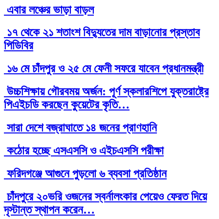
এবার লঞ্চের ভাড়া বাড়ল
১৭ থেকে ২১ শতাংশ বিদ্যুতের দাম বাড়ানোর প্রস্তাব
পিডিবির
১৬ মে চাঁদপুর ও ২৫ মে ফেনী সফরে যাবেন প্রধানমন্ত্রী
উচ্চশিক্ষায় গৌরবময় অর্জন: পূর্ণ স্কলারশিপে যুক্তরাষ্ট্রে
পিএইচডি করছেন কুয়েটের কৃতি…
সারা দেশে বজ্রাঘাতে ১৪ জনের প্রাণহানি
কঠোর হচ্ছে এসএসসি ও এইচএসসি পরীক্ষা
ফরিদগঞ্জে আগুনে পুড়লো ৬ ব্যবসা প্রতিষ্ঠান
চাঁদপুরে ২০ভরি ওজনের স্বর্নালংকার পেয়েও ফেরত দিয়ে
দৃস্টান্ত স্থাপন করেন…