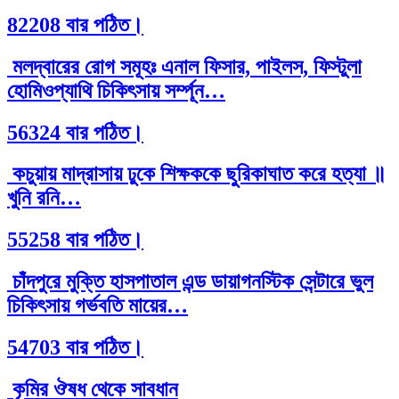
82208 বার পঠিত।
মলদ্বারের রোগ সমূহঃ এনাল ফিসার, পাইলস, ফিস্টুলা
হোমিওপ্যাথি চিকিৎসায় সর্ম্পূন…
56324 বার পঠিত।
কচুয়ায় মাদ্রাসায় ঢুকে শিক্ষককে ছুরিকাঘাত করে হত্যা ॥
খুনি রনি…
55258 বার পঠিত।
চাঁদপুরে মুক্তি হাসপাতাল এন্ড ডায়াগনস্টিক সেন্টারে ভুল
চিকিৎসায় গর্ভবতি মায়ের…
54703 বার পঠিত।
কৃমির ঔষধ থেকে সাবধান