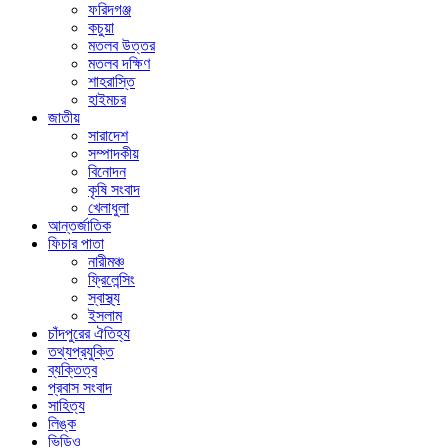
ফরিদগঞ্জ
কচুয়া
মতলব উত্তর
মতলব দক্ষিণ
শাহরাস্তি
হাইমচর
জাতীয়
সারাদেশ
সম্পাদকীয়
বিনোদন
কৃষি সংবাদ
খেলাধুলা
আন্তর্জাতিক
ফিচার পাতা
নারীমঞ্চ
ফ্রিলেন্সিং
স্বাস্থ্য
ইসলাম
চাঁদপুরের ঐতিহ্য
তথ্যপ্রযুক্তি
ব্যক্তিত্ব
প্রবাস সংবাদ
সাহিত্য
লিঙ্ক
ভিডিও