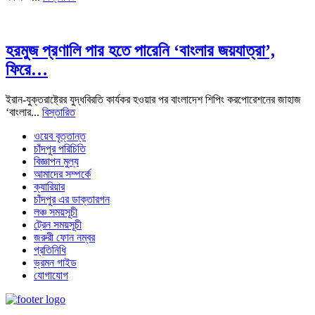
হরমুজ প্রণালি পার হতে পারেনি ‘বাংলার জয়যাত্রা’,
ফিরে…
ইরান-যুক্তরাষ্ট্রের যুদ্ধবিরতি কার্যকর হওয়ার পর বাংলাদেশ শিপিং করপোরেশনের জাহাজ
‘বাংলার...
বিস্তারিত
ওয়েব বৃত্তান্ত
চাঁদপুর পরিচিতি
বিজ্ঞাপন মুল্য
আমাদের সম্পর্কে
ক্যারিয়ার
চাঁদপুর এর ডাক্তারগন
লঞ্চ সময়সূচী
ট্রেন সময়সূচী
জরুরী ফোন নম্বর
প্রতিনিধি
ভ্রমন গাইড
যোগাযোগ