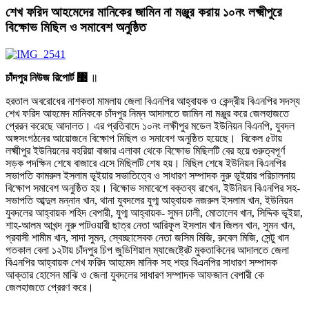
শেখ ফরিদ আহমেদের মানিকের জামিন না মঞ্জুর করায় ১০নং লক্ষ্মীপুরে
বিক্ষোভ মিছিল ও সমাবেশ অনুষ্ঠিত
চাঁদপুর
নিউজ
রিপোর্ট
঳
॥
হরতাল অবরোধের নাশকতা মামলায় জেলা বিএনপির আহ্বায়ক ও কেন্দ্রীয় বিএনপির সদস্য
শেখ ফরিদ আহমেদ মানিককে চাঁদপুর নিম্ন আদালতে জামিন না মঞ্জুর করে জেলহাজতে
প্রেরন করেছে আদালত। এর প্রতিবাদে ১০নং লক্ষীপুর মডেল ইউনিয়ন বিএনপি, যুবদল
অঙ্গসংগঠনের আয়োজনে বিক্ষোপ মিছিল ও সমাবেশ অনুষ্ঠিত হয়েছে। বিকেল ৫টায়
লক্ষ্মীপুর ইউনিয়নের বহরিয়া বাজার এলাকা থেকে বিক্ষোভ মিছিলটি বের হয়ে গুরুত্বপূর্ণ
সড়ক পদক্ষিন শেষে বাজারে এসে মিছিলটি শেষ হয়। মিছিল শেষে ইউনিয়ন বিএনপির
সভাপতি কামরুল ইসলাম ভূইয়ার সভাতিত্বে ও সাধারণ সম্পাদক নুরু ভূইয়ার পরিচালনায়
বিক্ষোপ সমাবেশ অনুষ্ঠিত হয়। বিক্ষোভ সমাবেশে বক্তব্য রাখেন, ইউনিয়ন বিএনপির সহ-
সভাপতি আব্দুল মন্নান খান, থানা যুবদলের যুগ্ম আহ্বায়ক নজরুল ইসলাম খান, ইউনিয়ন
যুবদলের আহ্বায়ক শহিদ বেপারী, যুগ্ম আহ্বায়ক- সুমন ঢালী, মোতালেব খান, সিদ্দিক ভূইয়া,
শাহ-আলম আখন্দ নুরু পাটওয়ারী ছাত্র নেতা আরিফুল ইসলাম খান জিলন খান, সুমন খান,
প্রবাসী শামীম খান, সাদা সুমন, স্বেচ্ছাসেবক নেতা জসিম মিজি, রুবেল মিজি, সেন্টু খান
গতকাল বেলা ১২টায় চাঁদপুর চিপ জুডিশিয়াল ম্যাজেষ্ট্রেট মুকতাকিনের আদালতে জেলা
বিএনপির আহ্বায়ক শেখ ফরিদ আহমেদ মানিক সহ শহর বিএনপির সাধারণ সম্পাদক
আক্তার হোসেন মাঝি ও জেলা যুবদলের সাধারণ সম্পাদক আফজাল বেপারী কে
জেলহাজতে প্রেরণ করে।