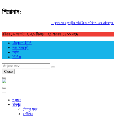
শিরোনাম:
যুবদলের কেন্দ্রীয় কমিটিতে ফরিদগঞ্জের তারেকুর রহমা
রবিবার , ৯ আগস্ট, ২০২৬ খ্রিষ্টাব্দ , ২৫ শ্রাবণ, ১৪৩৩ বঙ্গাব্দ
চাঁদপুর পরিচিতি
লঞ্চ সময়সূচী
ফটো
ভিডিও
খুজুন
Close
প্রচ্ছদ
চাঁদপুর
চাঁদপুর সদর
হাজীগঞ্জ