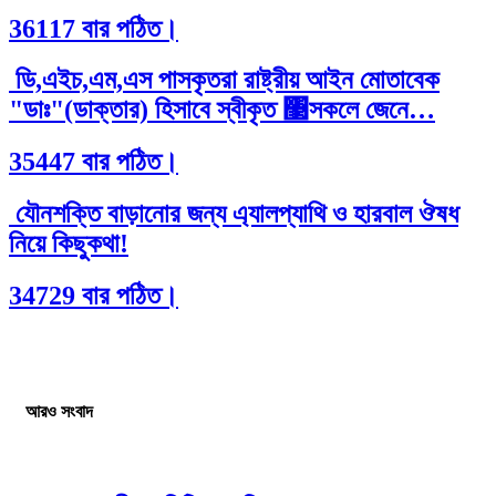
36117 বার পঠিত।
ডি,এইচ,এম,এস পাসকৃতরা রাষ্ট্রীয় আইন মোতাবেক
"ডাঃ"(ডাক্তার) হিসাবে স্বীকৃত ঳সকলে জেনে…
35447 বার পঠিত।
যৌনশক্তি বাড়ানোর জন্য এ্যালপ্যাথি ও হারবাল ঔষধ
নিয়ে কিছুকথা!
34729 বার পঠিত।
আরও সংবাদ