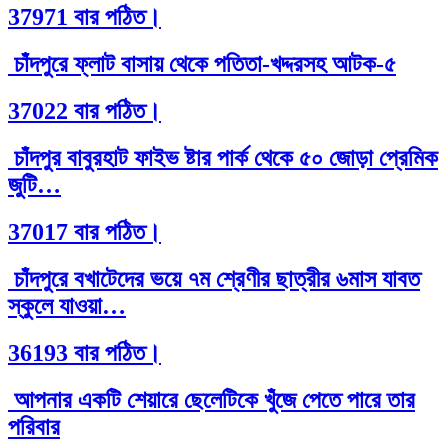
37971 বার পঠিত।
চাঁদপুরে ফ্লাট বাসায় থেকে পতিতা-খদ্দরসহ আটক-৫
37022 বার পঠিত।
চাঁদপুর বাবুরহাট ফাইভ ষ্টার পার্ক থেকে ৫০ জোড়া প্রেমিক
জুটি…
37017 বার পঠিত।
চাঁদপুরে বখাটেদের ভয়ে ৭ম শ্রেণীর ছাত্রীর ৬মাস যাবত
স্কুলে যাওয়া…
36193 বার পঠিত।
আপনার একটি শেয়ারে ছেলেটিকে খুঁজে পেতে পারে তার
পরিবার