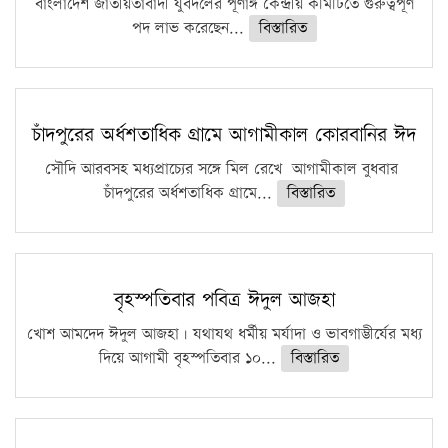
ফরিদগঞ্জে আগুনে পুড়লো ৬ ব্যবসা প্রতিষ্ঠান
বাংলাদেশ জাতীয়তাবাদী যুবদলের পূর্ণাঙ্গ কেন্দ্রীয় কমিটিতে গুরুত্বপূর্ণ
পদ লাভ করেছেন...
বিস্তারিত
চাঁদপুরের অর্ধশতাধিক গ্রামে আগামীকাল কোরবানির ঈদ
সৌদি আরবসহ মধ্যপ্রাচ্যের সঙ্গে মিল রেখে আগামীকাল বুধবার
চাঁদপুরের অর্ধশতাধিক গ্রামে...
বিস্তারিত
বৃহস্পতিবার পবিত্র ঈদুল আজহা
খোশ আমদেদ ঈদুল আজহা। যথাযথ ধর্মীয় মর্যাদা ও ভাবগাম্ভীর্যের মধ্য
দিয়ে আগামী বৃহস্পতিবার ১০...
বিস্তারিত