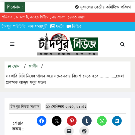
শিরোনাম:
যুবদলের কেন্দ্রীয় কমিটিতে ফরিদগঞ্জে
শনিবার , ৮ আগস্ট, ২০২৬ খ্রিষ্টাব্দ , ২৪ শ্রাবণ, ১৪৩৩ বঙ্গাব্দ
চাঁদপুর পরিচিতি
লঞ্চ সময়সূচী
ফটো
ভিডিও
হোম
/
জাতীয়
/
সরকারি বিধি নিষেধ পালন করে সচেতনতায় বিদেশ যেতে হবে …………..জেলা
প্রশাসক আব্দুস সবুর মন্ডল
চাঁদপুর নিউজ সংবাদ
১২ সেপ্টেম্বার ২০১৫, ২১:৫১
শেয়ার
করুন: