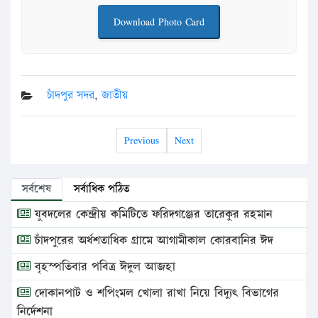
Download Photo Card
চাঁদপুর সদর
,
জাতীয়
Previous
Next
সর্বশেষ
সর্বাধিক পঠিত
যুবদলের কেন্দ্রীয় কমিটিতে ফরিদগঞ্জের তারেকুর রহমান
চাঁদপুরের অর্ধশতাধিক গ্রামে আগামীকাল কোরবানির ঈদ
বৃহস্পতিবার পবিত্র ঈদুল আজহা
দোকানপাট ও শপিংমল খোলা রাখা নিয়ে বিদ্যুৎ বিভাগের
নির্দেশনা