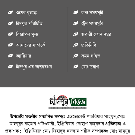
ওয়েব বৃত্তান্ত
লঞ্চ সময়সূচী
চাঁদপুর পরিচিতি
ট্রেন সময়সূচী
বিজ্ঞাপন মুল্য
জরুরী ফোন নম্বর
আমাদের সম্পর্কে
প্রতিনিধি
ক্যারিয়ার
ভ্রমন গাইড
চাঁদপুর এর ডাক্তারগন
যোগাযোগ
উপদেষ্টা মন্ডলীর সম্মানিত সদস্যঃ
এডভোকেট শাহরিয়ার মাহমুদ,মোঃ
মাহবুবুর রহমান পাটওয়ারী, ইঞ্জিনিয়ার সোহাগ মজুমদার
প্রতিষ্ঠাতা ও
প্রকাশক:
ইঞ্জিনিয়ার মোঃ জিহাদুল ইসলাম শরীফ
সম্পাদকঃ
মোঃ মামুনুর