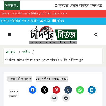
শিরোনাম:
যুবদলের কেন্দ্রীয় কমিটিতে ফরিদগঞ্জের ত
শুক্রবার , ৭ আগস্ট, ২০২৬ খ্রিষ্টাব্দ , ২৩ শ্রাবণ, ১৪৩৩ বঙ্গাব্দ
চাঁদপুর পরিচিতি
লঞ্চ সময়সূচী
ফটো
ভিডিও
হোম
/
জাতীয়
/
সাংবাদিক আলম পলাশের বাসা থেকে পালসার মোটর সাইকেল চুরি
চাঁদপুর নিউজ সংবাদ
১৬ সেপ্টেম্বার ২০১৭, ২২:৪১
শেয়ার
করুন: