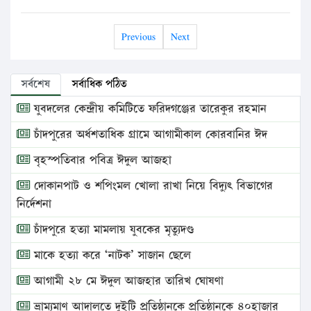
Previous
Next
সর্বশেষ
সর্বাধিক পঠিত
যুবদলের কেন্দ্রীয় কমিটিতে ফরিদগঞ্জের তারেকুর রহমান
চাঁদপুরের অর্ধশতাধিক গ্রামে আগামীকাল কোরবানির ঈদ
বৃহস্পতিবার পবিত্র ঈদুল আজহা
দোকানপাট ও শপিংমল খোলা রাখা নিয়ে বিদ্যুৎ বিভাগের
নির্দেশনা
চাঁদপুরে হত্যা মামলায় যুবকের মৃত্যুদণ্ড
মাকে হত্যা করে ‘নাটক’ সাজান ছেলে
আগামী ২৮ মে ঈদুল আজহার তারিখ ঘোষণা
ভ্রাম্যমাণ আদালতে দুইটি প্রতিষ্ঠানকে প্রতিষ্ঠানকে ৪০হাজার