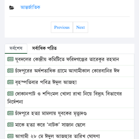
আন্তর্জাতিক
Previous
Next
সর্বশেষ
সর্বাধিক পঠিত
যুবদলের কেন্দ্রীয় কমিটিতে ফরিদগঞ্জের তারেকুর রহমান
চাঁদপুরের অর্ধশতাধিক গ্রামে আগামীকাল কোরবানির ঈদ
বৃহস্পতিবার পবিত্র ঈদুল আজহা
দোকানপাট ও শপিংমল খোলা রাখা নিয়ে বিদ্যুৎ বিভাগের
নির্দেশনা
চাঁদপুরে হত্যা মামলায় যুবকের মৃত্যুদণ্ড
মাকে হত্যা করে ‘নাটক’ সাজান ছেলে
আগামী ২৮ মে ঈদুল আজহার তারিখ ঘোষণা