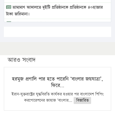
ভ্রাম্যমাণ আদালতে দুইটি প্রতিষ্ঠানকে প্রতিষ্ঠানকে ৪০হাজার
টাকা জরিমানা।
এবার লঞ্চের ভাড়া বাড়ল
১৭ থেকে ২১ শতাংশ বিদ্যুতের দাম বাড়ানোর প্রস্তাব পিডিবির
১৬ মে চাঁদপুর ও ২৫ মে ফেনী সফরে যাবেন প্রধানমন্ত্রী
উচ্চশিক্ষায় গৌরবময় অর্জন: পূর্ণ স্কলারশিপে যুক্তরাষ্ট্রে
পিএইচডি করছেন কুয়েটের কৃতি…
আরও সংবাদ
সারা দেশে বজ্রাঘাতে ১৪ জনের প্রাণহানি
কঠোর হচ্ছে এসএসসি ও এইচএসসি পরীক্ষা
হরমুজ প্রণালি পার হতে পারেনি ‘বাংলার জয়যাত্রা’,
ফিরে…
ফরিদগঞ্জে আগুনে পুড়লো ৬ ব্যবসা প্রতিষ্ঠান
ইরান-যুক্তরাষ্ট্রের যুদ্ধবিরতি কার্যকর হওয়ার পর বাংলাদেশ শিপিং
করপোরেশনের জাহাজ ‘বাংলার...
বিস্তারিত