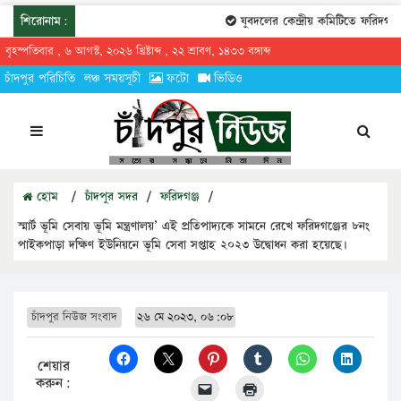
শিরোনাম:
যুবদলের কেন্দ্রীয় কমিটিতে ফরিদগঞ্জে
বৃহস্পতিবার , ৬ আগস্ট, ২০২৬ খ্রিষ্টাব্দ , ২২ শ্রাবণ, ১৪৩৩ বঙ্গাব্দ
চাঁদপুর পরিচিতি
লঞ্চ সময়সূচী
ফটো
ভিডিও
হোম
/
চাঁদপুর সদর
/
ফরিদগঞ্জ
/
স্মার্ট ভূমি সেবায় ভূমি মন্ত্রণালয়’ এই প্রতিপাদ্যকে সামনে রেখে ফরিদগঞ্জের ৮নং
পাইকপাড়া দক্ষিণ ইউনিয়নে ভূমি সেবা সপ্তাহ ২০২৩ উদ্বোধন করা হয়েছে।
চাঁদপুর নিউজ সংবাদ
২৬ মে ২০২৩, ০৬:০৮
শেয়ার
করুন: