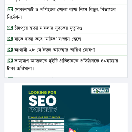
দোকানপাট ও শপিংমল খোলা রাখা নিয়ে বিদ্যুৎ বিভাগের
নির্দেশনা
চাঁদপুরে হত্যা মামলায় যুবকের মৃত্যুদণ্ড
মাকে হত্যা করে ‘নাটক’ সাজান ছেলে
আগামী ২৮ মে ঈদুল আজহার তারিখ ঘোষণা
ভ্রাম্যমাণ আদালতে দুইটি প্রতিষ্ঠানকে প্রতিষ্ঠানকে ৪০হাজার
টাকা জরিমানা।
এবার লঞ্চের ভাড়া বাড়ল
১৭ থেকে ২১ শতাংশ বিদ্যুতের দাম বাড়ানোর প্রস্তাব পিডিবির
১৬ মে চাঁদপুর ও ২৫ মে ফেনী সফরে যাবেন প্রধানমন্ত্রী
উচ্চশিক্ষায় গৌরবময় অর্জন: পূর্ণ স্কলারশিপে যুক্তরাষ্ট্রে
পিএইচডি করছেন কুয়েটের কৃতি…
সারা দেশে বজ্রাঘাতে ১৪ জনের প্রাণহানি