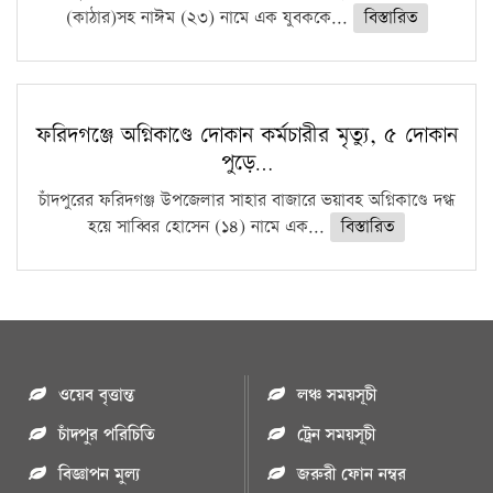
(কাঠার)সহ নাঈম (২৩) নামে এক যুবককে...
বিস্তারিত
ফরিদগঞ্জে অগ্নিকাণ্ডে দোকান কর্মচারীর মৃত্যু, ৫ দোকান
পুড়ে…
চাঁদপুরের ফরিদগঞ্জ উপজেলার সাহার বাজারে ভয়াবহ অগ্নিকাণ্ডে দগ্ধ
হয়ে সাব্বির হোসেন (১৪) নামে এক...
বিস্তারিত
ওয়েব বৃত্তান্ত
লঞ্চ সময়সূচী
চাঁদপুর পরিচিতি
ট্রেন সময়সূচী
বিজ্ঞাপন মুল্য
জরুরী ফোন নম্বর