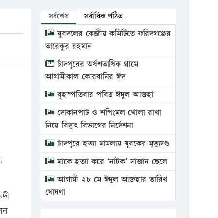
সর্বশেষ
সর্বাধিক পঠিত
যুবদলের কেন্দ্রীয় কমিটিতে ফরিদগঞ্জের
তারেকুর রহমান
চাঁদপুরের অর্ধশতাধিক গ্রামে
আগামীকাল কোরবানির ঈদ
বৃহস্পতিবার পবিত্র ঈদুল আজহা
দোকানপাট ও শপিংমল খোলা রাখা
নিয়ে বিদ্যুৎ বিভাগের নির্দেশনা
চাঁদপুরে হত্যা মামলায় যুবকের মৃত্যুদণ্ড
.
মাকে হত্যা করে ‘নাটক’ সাজান ছেলে
আগামী ২৮ মে ঈদুল আজহার তারিখ
ঘোষণা
নদী
ভ্রাম্যমাণ আদালতে দুইটি প্রতিষ্ঠানকে
সেন