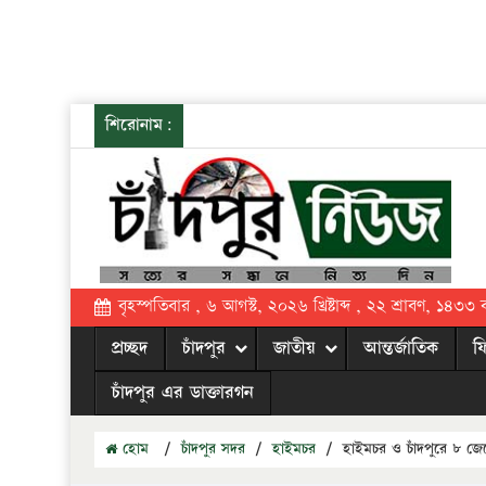
শিরোনাম:
বৃহস্পতিবার , ৬ আগস্ট, ২০২৬ খ্রিষ্টাব্দ , ২২ শ্রাবণ, ১৪৩৩ বঙ্
প্রচ্ছদ
চাঁদপুর
জাতীয়
আন্তর্জাতিক
ফ
চাঁদপুর এর ডাক্তারগন
হোম
/
চাঁদপুর সদর
/
হাইমচর
/
হাইমচর ও চাঁদপুরে ৮ জে