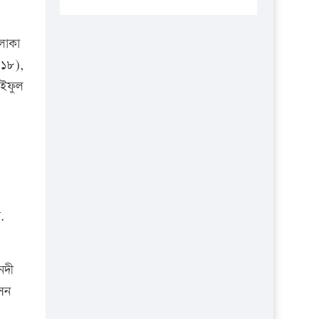
প্রতিষ্ঠানকে ৪০হাজার টাকা জরিমানা।
এবার লঞ্চের ভাড়া বাড়ল
লাকা
১৭ থেকে ২১ শতাংশ বিদ্যুতের দাম
(১৮),
বাড়ানোর প্রস্তাব পিডিবির
াইফুল
১৬ মে চাঁদপুর ও ২৫ মে ফেনী সফরে
যাবেন প্রধানমন্ত্রী
উচ্চশিক্ষায় গৌরবময় অর্জন: পূর্ণ
স্কলারশিপে যুক্তরাষ্ট্রে পিএইচডি করছেন
কুয়েটের কৃতি…
সারা দেশে বজ্রাঘাতে ১৪ জনের
.
প্রাণহানি
কঠোর হচ্ছে এসএসসি ও এইচএসসি
নদী
পরীক্ষা
সেন
ফরিদগঞ্জে আগুনে পুড়লো ৬ ব্যবসা