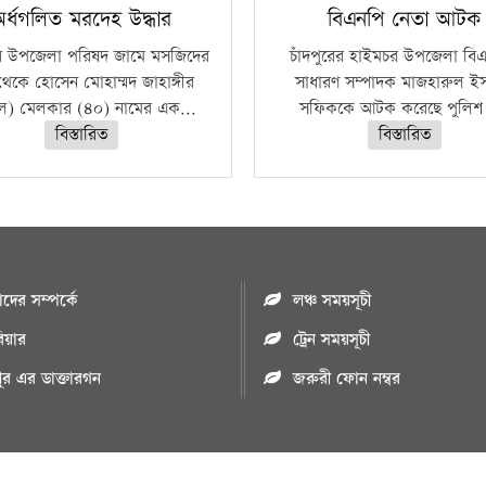
অর্ধগলিত মরদেহ উদ্ধার
বিএনপি নেতা আটক
র উপজেলা পরিষদ জামে মসজিদের
চাঁদপুরের হাইমচর উপজেলা বি
থেকে হোসেন মোহাম্মদ জাহাঙ্গীর
সাধারণ সম্পাদক মাজহারুল ই
াল) মেলকার (৪০) নামের এক...
সফিককে আটক করেছে পুলিশ।
বিস্তারিত
বিস্তারিত
ের সম্পর্কে
লঞ্চ সময়সূচী
রিয়ার
ট্রেন সময়সূচী
পুর এর ডাক্তারগন
জরুরী ফোন নম্বর