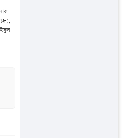
প্রতিষ্ঠান
লাকা
(১৮),
াইফুল