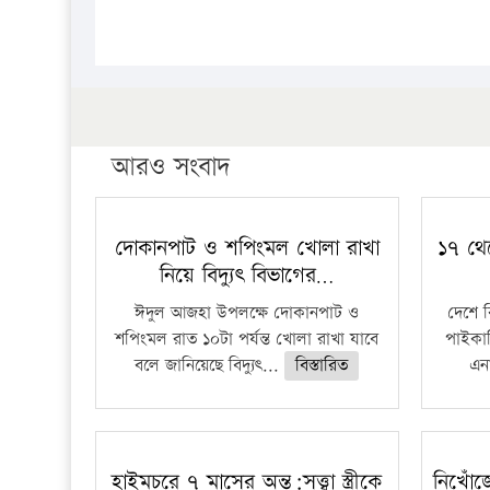
আরও সংবাদ
দোকানপাট ও শপিংমল খোলা রাখা
১৭ থে
নিয়ে বিদ্যুৎ বিভাগের…
ঈদুল আজহা উপলক্ষে দোকানপাট ও
দেশে 
শপিংমল রাত ১০টা পর্যন্ত খোলা রাখা যাবে
পাইকার
বলে জানিয়েছে বিদ্যুৎ...
বিস্তারিত
এনা
হাইমচরে ৭ মাসের অন্ত:সত্ত্বা স্ত্রীকে
নিখোঁ