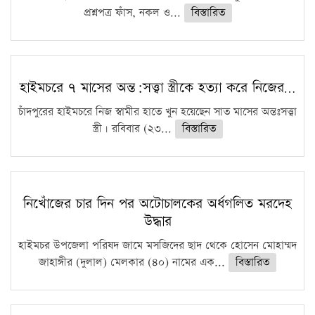
প্রশ্নপত্র ফাঁস, নকল ও...
বিস্তারিত
হাইমচরে ৭ মাসের অন্ত:সত্ত্বা স্ত্রীকে হত্যা করে নিজের…
চাঁদপুরের হাইমচরে নিজ স্বামীর হাতে খুন হয়েছেন সাত মাসের অন্তঃসত্ত্বা
স্ত্রী। রবিবার (২৩...
বিস্তারিত
নিখোঁজের চার দিন পর অটোচালকের অর্ধগলিত মরদেহ
উদ্ধার
হাইমচর উপজেলা পরিষদ জামে মসজিদের ছাদ থেকে হোসেন মোহাম্মদ
জাহাঙ্গীর (দুলাল) মেলকার (৪০) নামের এক...
বিস্তারিত