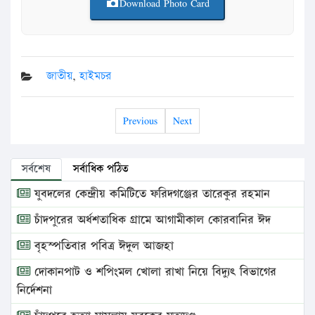
Download Photo Card
জাতীয়
,
হাইমচর
Previous
Next
সর্বশেষ
সর্বাধিক পঠিত
যুবদলের কেন্দ্রীয় কমিটিতে ফরিদগঞ্জের তারেকুর রহমান
চাঁদপুরের অর্ধশতাধিক গ্রামে আগামীকাল কোরবানির ঈদ
বৃহস্পতিবার পবিত্র ঈদুল আজহা
দোকানপাট ও শপিংমল খোলা রাখা নিয়ে বিদ্যুৎ বিভাগের
নির্দেশনা