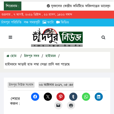
শিরোনাম:
যুবদলের কেন্দ্রীয় কমিটিতে ফরিদগঞ্জের তারেকুর রহম
শুক্রবার , ৭ আগস্ট, ২০২৬ খ্রিষ্টাব্দ , ২৩ শ্রাবণ, ১৪৩৩ বঙ্গাব্দ
চাঁদপুর পরিচিতি
লঞ্চ সময়সূচী
ফটো
ভিডিও
হোম
/
চাঁদপুর সদর
/
হাইমচর
/
হাইমচরে আড়াই হাত লম্বা লেঞ্জা প্রাণি ধরা পড়েছে
চাঁদপুর নিউজ সংবাদ
০৩ অক্টোবার ২০১৭, ০৫:৪৫
শেয়ার
করুন: