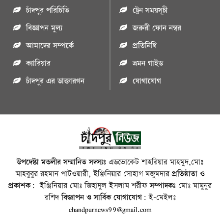
চাঁদপুর পরিচিতি
ট্রেন সময়সূচী
বিজ্ঞাপন মুল্য
জরুরী ফোন নম্বর
আমাদের সম্পর্কে
প্রতিনিধি
ক্যারিয়ার
ভ্রমন গাইড
চাঁদপুর এর ডাক্তারগন
যোগাযোগ
উপদেষ্টা মন্ডলীর সম্মানিত সদস্যঃ
এডভোকেট শাহরিয়ার মাহমুদ,মোঃ
মাহবুবুর রহমান পাটওয়ারী, ইঞ্জিনিয়ার সোহাগ মজুমদার
প্রতিষ্ঠাতা ও
প্রকাশক:
ইঞ্জিনিয়ার মোঃ জিহাদুল ইসলাম শরীফ
সম্পাদকঃ
মোঃ মামুনুর
রশিদ
বিজ্ঞাপন ও সার্বিক যোগাযোগ:
ই-মেইলঃ
chandpurnews99@gmail.com