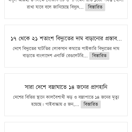
ঈদুল আজহা উপলক্ষে দোকানপাট ও শপিংমল রাত ১০টা পর্যন্ত খোলা
রাখা যাবে বলে জানিয়েছে বিদ্যুৎ...
বিস্তারিত
১৭ থেকে ২১ শতাংশ বিদ্যুতের দাম বাড়ানোর প্রস্তাব…
দেশে বিদ্যুতের ঘাটতির লোকসান কমাতে পাইকারি বিদ্যুতের দাম
বাড়াতে বাংলাদেশ এনার্জি রেগুলেটরি...
বিস্তারিত
সারা দেশে বজ্রাঘাতে ১৪ জনের প্রাণহানি
দেশের বিভিন্ন স্থানে কালবৈশাখী ঝড় ও বজ্রাপাতে ১৪ জনের মৃত্যু
হয়েছে। গাইবান্ধায় ৫ জন,...
বিস্তারিত