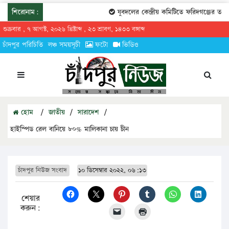
শিরোনাম:
যুবদলের কেন্দ্রীয় কমিটিতে ফরিদগঞ্জের তারেকু
শুক্রবার , ৭ আগস্ট, ২০২৬ খ্রিষ্টাব্দ , ২৩ শ্রাবণ, ১৪৩৩ বঙ্গাব্দ
চাঁদপুর পরিচিতি
লঞ্চ সময়সূচী
ফটো
ভিডিও
হোম
/
জাতীয়
/
সারাদেশ
/
হাইস্পিড রেল বানিয়ে ৮০% মালিকানা চায় চীন
চাঁদপুর নিউজ সংবাদ
১০ ডিসেম্বার ২০২২, ০৬:১৩
শেয়ার
করুন: