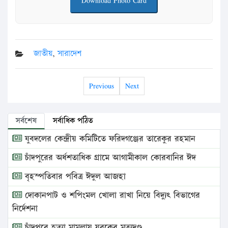
Download Photo Card
জাতীয়
,
সারাদেশ
Previous
Next
সর্বশেষ
সর্বাধিক পঠিত
যুবদলের কেন্দ্রীয় কমিটিতে ফরিদগঞ্জের তারেকুর রহমান
চাঁদপুরের অর্ধশতাধিক গ্রামে আগামীকাল কোরবানির ঈদ
বৃহস্পতিবার পবিত্র ঈদুল আজহা
দোকানপাট ও শপিংমল খোলা রাখা নিয়ে বিদ্যুৎ বিভাগের
নির্দেশনা
চাঁদপুরে হত্যা মামলায় যুবকের মৃত্যুদণ্ড