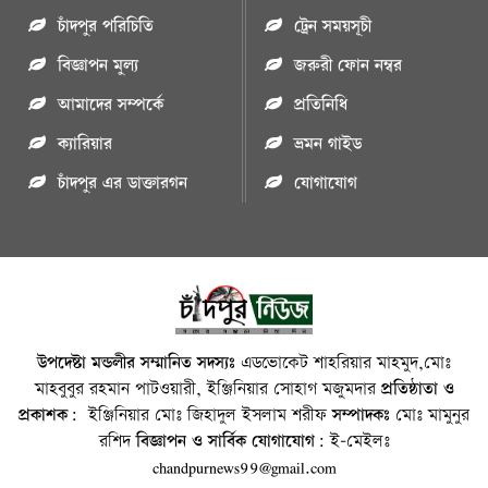
চাঁদপুর পরিচিতি
ট্রেন সময়সূচী
বিজ্ঞাপন মুল্য
জরুরী ফোন নম্বর
আমাদের সম্পর্কে
প্রতিনিধি
ক্যারিয়ার
ভ্রমন গাইড
চাঁদপুর এর ডাক্তারগন
যোগাযোগ
উপদেষ্টা মন্ডলীর সম্মানিত সদস্যঃ
এডভোকেট শাহরিয়ার মাহমুদ,মোঃ
মাহবুবুর রহমান পাটওয়ারী, ইঞ্জিনিয়ার সোহাগ মজুমদার
প্রতিষ্ঠাতা ও
প্রকাশক:
ইঞ্জিনিয়ার মোঃ জিহাদুল ইসলাম শরীফ
সম্পাদকঃ
মোঃ মামুনুর
রশিদ
বিজ্ঞাপন ও সার্বিক যোগাযোগ:
ই-মেইলঃ
chandpurnews99@gmail.com