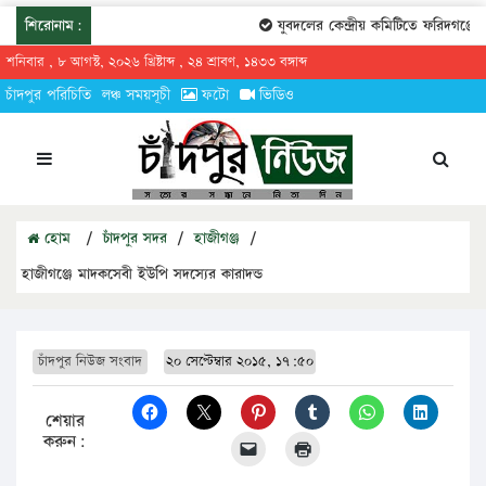
শিরোনাম:
যুবদলের কেন্দ্রীয় কমিটিতে ফরিদগঞ্জের তা
শনিবার , ৮ আগস্ট, ২০২৬ খ্রিষ্টাব্দ , ২৪ শ্রাবণ, ১৪৩৩ বঙ্গাব্দ
চাঁদপুর পরিচিতি
লঞ্চ সময়সূচী
ফটো
ভিডিও
হোম
/
চাঁদপুর সদর
/
হাজীগঞ্জ
/
হাজীগঞ্জে মাদকসেবী ইউপি সদস্যের কারাদন্ড
চাঁদপুর নিউজ সংবাদ
২০ সেপ্টেম্বার ২০১৫, ১৭:৫০
শেয়ার
করুন: