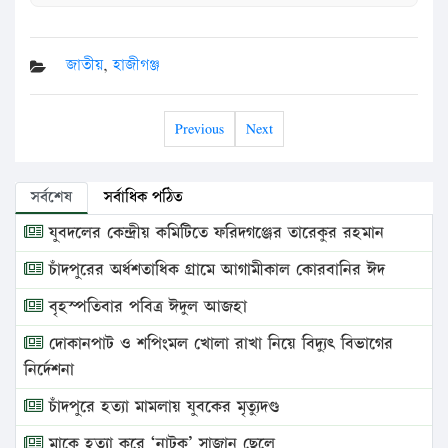
জাতীয়
,
হাজীগঞ্জ
Previous
Next
সর্বশেষ
সর্বাধিক পঠিত
যুবদলের কেন্দ্রীয় কমিটিতে ফরিদগঞ্জের তারেকুর রহমান
চাঁদপুরের অর্ধশতাধিক গ্রামে আগামীকাল কোরবানির ঈদ
বৃহস্পতিবার পবিত্র ঈদুল আজহা
দোকানপাট ও শপিংমল খোলা রাখা নিয়ে বিদ্যুৎ বিভাগের
নির্দেশনা
চাঁদপুরে হত্যা মামলায় যুবকের মৃত্যুদণ্ড
মাকে হত্যা করে ‘নাটক’ সাজান ছেলে