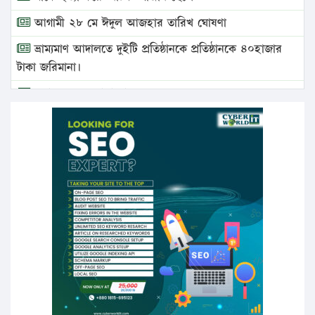
আগামী ২৮ মে ঈদুল আজহার তারিখ ঘোষণা
ভ্রাম্যমাণ আদালতে দুইটি প্রতিষ্ঠানকে প্রতিষ্ঠানকে ৪০হাজার
টাকা জরিমানা।
এবার লঞ্চের ভাড়া বাড়ল
১৭ থেকে ২১ শতাংশ বিদ্যুতের দাম বাড়ানোর প্রস্তাব পিডিবির
১৬ মে চাঁদপুর ও ২৫ মে ফেনী সফরে যাবেন প্রধানমন্ত্রী
উচ্চশিক্ষায় গৌরবময় অর্জন: পূর্ণ স্কলারশিপে যুক্তরাষ্ট্রে
পিএইচডি করছেন কুয়েটের কৃতি…
সারা দেশে বজ্রাঘাতে ১৪ জনের প্রাণহানি
কঠোর হচ্ছে এসএসসি ও এইচএসসি পরীক্ষা
ফরিদগঞ্জে আগুনে পুড়লো ৬ ব্যবসা প্রতিষ্ঠান