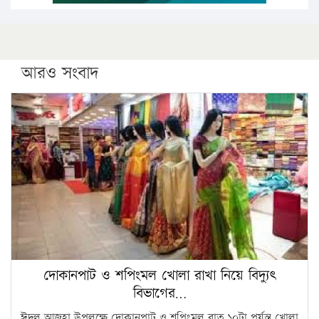
আরও সংবাদ
দোকানপাট ও শপিংমল খোলা রাখা নিয়ে বিদ্যুৎ
বিভাগের…
ঈদুল আজহা উপলক্ষে দোকানপাট ও শপিংমল রাত ১০টা পর্যন্ত খোলা