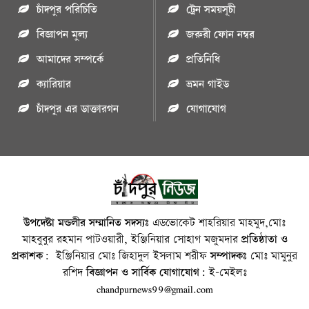
চাঁদপুর পরিচিতি
ট্রেন সময়সূচী
বিজ্ঞাপন মুল্য
জরুরী ফোন নম্বর
আমাদের সম্পর্কে
প্রতিনিধি
ক্যারিয়ার
ভ্রমন গাইড
চাঁদপুর এর ডাক্তারগন
যোগাযোগ
উপদেষ্টা মন্ডলীর সম্মানিত সদস্যঃ
এডভোকেট শাহরিয়ার মাহমুদ,মোঃ
মাহবুবুর রহমান পাটওয়ারী, ইঞ্জিনিয়ার সোহাগ মজুমদার
প্রতিষ্ঠাতা ও
প্রকাশক:
ইঞ্জিনিয়ার মোঃ জিহাদুল ইসলাম শরীফ
সম্পাদকঃ
মোঃ মামুনুর
রশিদ
বিজ্ঞাপন ও সার্বিক যোগাযোগ:
ই-মেইলঃ
chandpurnews99@gmail.com