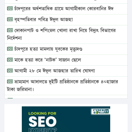
চাঁদপুরের অর্ধশতাধিক গ্রামে আগামীকাল কোরবানির ঈদ
বৃহস্পতিবার পবিত্র ঈদুল আজহা
দোকানপাট ও শপিংমল খোলা রাখা নিয়ে বিদ্যুৎ বিভাগের
নির্দেশনা
চাঁদপুরে হত্যা মামলায় যুবকের মৃত্যুদণ্ড
মাকে হত্যা করে ‘নাটক’ সাজান ছেলে
আগামী ২৮ মে ঈদুল আজহার তারিখ ঘোষণা
ভ্রাম্যমাণ আদালতে দুইটি প্রতিষ্ঠানকে প্রতিষ্ঠানকে ৪০হাজার
টাকা জরিমানা।
এবার লঞ্চের ভাড়া বাড়ল
১৭ থেকে ২১ শতাংশ বিদ্যুতের দাম বাড়ানোর প্রস্তাব পিডিবির
১৬ মে চাঁদপুর ও ২৫ মে ফেনী সফরে যাবেন প্রধানমন্ত্রী