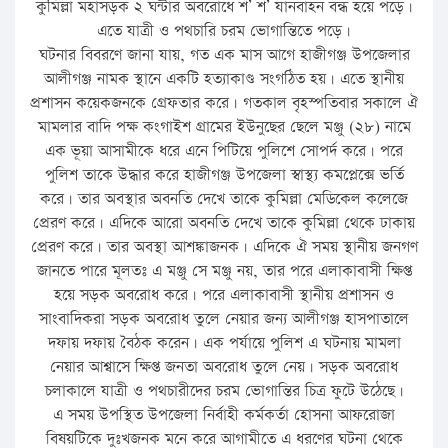
কুমিল্লা মহাসড়ক ২ ঘন্টার অবরোধে শ’ শ’ যানবাহন বন্ধ হয়ে পড়ে।
এতে যাত্রী ও পথচারি চরম ভোগান্তিতে পড়ে।
ঘটনার বিবরণে জানা যায়, গত এক মাস আগে হাজীগঞ্জ উপজেলার
আলীগঞ্জ নামক স্থানে একটি হত্যাকাণ্ড সংগঠিত হয়। এতে স্থানীয়
প্রশাসন কয়েকজনকে গ্রেফতার করে। গতকাল বৃহস্পতিবার সকালে ঐ
মামলার বাদি পক্ষ কংগাইশ গ্রামের ইউনুছের ছেলে মঞ্জু (২৮) নামে
এক ভূয়া আসামীকে ধরে এনে পিটিয়ে পুলিশে সোপর্দ করে। পরে
পুলিশ তাকে উদ্ধার করে হাজীগঞ্জ উপজেলা স্বাস্থ্য কমপ্লেক্সে ভর্তি
করে। তার অবস্থার অবনতি দেখে তাকে কুমিল্লা মেডিকেল কলেজে
প্রেরণ করে। এদিকে আরো অবনতি দেখে তাকে কুমিল্লা থেকে ঢাকায়
প্রেরণ করে। তার অবস্থা আশঙ্কাজনক। এদিকে ঐ সময় স্থানীয় জনগণ
জানতে পারে মূলতঃ এ মঞ্জু সে মঞ্জু নয়, তার পরে এলাকাবাসী ক্ষিপ্ত
হয়ে সড়ক অবরোধ করে। পরে এলাকাবাসী স্থানীয় প্রশাসন ও
সাংবাদিকরা সড়ক অবরোধ তুলে নেয়ার জন্য আলীগঞ্জ হাসপাতালে
দফায় দফায় বৈঠক করেন। এক পর্যায়ে পুলিশ এ ঘটনায় মামলা
নেয়ার আশ্বাসে ক্ষিপ্ত জনতা অবরোধ তুলে নেয়। সড়ক অবরোধ
চলাকালে যাত্রী ও পথচারীদের চরম ভোগান্তির চিত্র ফুটে উঠেছে।
এ সময় উপস্থিত উপজেলা নির্বাহী কর্মকর্তা হোসনা আফরোজা
বিষয়টিকে দুঃখজনক মনে করে আগামীতে এ ধরণের ঘটনা থেকে