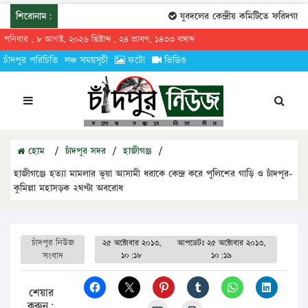
শিরোনাম:
যুবদলের কেন্দ্রীয় কমিটিতে ফরিদগঞ্জের ত
শনিবার , ৮ আগস্ট, ২০২৬ খ্রিষ্টাব্দ , ২৪ শ্রাবণ, ১৪৩৩ বঙ্গাব্দ
চাঁদপুর পরিচিতি
লঞ্চ সময়সূচী
ফটো
ভিডিও
হোম
/
চাঁদপুর সদর
/
হাজীগঞ্জ
/
হাজীগঞ্জে হত্যা মামলার ভূয়া আসামী ধরাকে কেন্দ্র করে পুলিশের গাড়ি ও চাঁদপুর-
কুমিল্লা মহাসড়ক ২ঘণ্টা অবরোধ
চাঁদপুর নিউজ
২৫ অক্টোবার ২০১৩,
আপডেটঃ
২৫ অক্টোবার ২০১৩,
সংবাদ
১০:১৮
১০:১৯
শেয়ার
করুন: