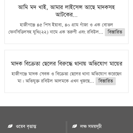
আমি মদ খাই, আমার লাইসেন্স আছে মাদকসহ
আটকের…
হাজীগঞ্জে ৪৫ পিস ইয়াবা, ৪০ গ্রাম গাঁজা ও এক বোতল
ফেনসিডিলসহ যুথি(২২) নামে এক তরুণী এবং রবিউল...
বিস্তারিত
মাদক বিক্রেতা ছেলের বিরুদ্ধে থানায় অভিযোগ মায়ের
হাজীগঞ্জে মাদক সেবক ও বিক্রেতা ছেলের থানা অভিযোগ করেছেন
মা। অভিযুক্ত রবিউল আলমকে এখন খুজছে...
বিস্তারিত
ওয়েব বৃত্তান্ত
লঞ্চ সময়সূচী