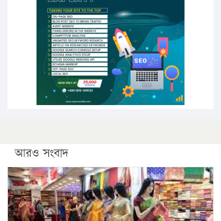
উচ্চশিক্ষায় গৌরবময় অর্জন: পূর্ণ স্কলারশিপে যুক্তরাষ্ট্রে
পিএইচডি করছেন কুয়েটের কৃতি…
সারা দেশে বজ্রাঘাতে ১৪ জনের প্রাণহানি
কঠোর হচ্ছে এসএসসি ও এইচএসসি পরীক্ষা
ফরিদগঞ্জে আগুনে পুড়লো ৬ ব্যবসা প্রতিষ্ঠান
আরও সংবাদ