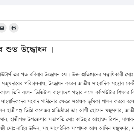
ের শুভ উদ্ধোধন ।
উটার্স এর গত রবিবার উদ্ধোধন হয়। উক্ত প্রতিষ্ঠানের সত্ত্বাধিকারী মোঃ
জুমদারের পরিচালনায়, উদ্ধোধন করেন জাতীয় সাংবাদিক সংস্থার কেন্দ্
লে তিনি বলেন ডিজিটাল বাংলাদেশ গড়ার লক্ষে কম্পিউটার শিক্ষার বি
র সাংবাদিকদের সংবাদ পাঠানোর ক্ষেত্রে সহায়ক ভূমিকা পালন করবে বল
লেন হাজীগঞ্জ ডিগ্রি কলেজর প্রতিষ্ঠাতা ডাঃ আলী হোসেন মজুমদার, জাত
্জামান, হাজীগঞ্জ উপজেলার সভাপতি মোঃ কাউছার আহাম্মদ রিপন, সাধার
াজী মোঃ নাছির উদ্দিন, সহ সাংগঠনিক সম্পাদক আল আমিন মজুমদার, দপ