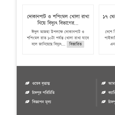
দোকানপাট ও শপিংমল খোলা রাখা
১৭ থে
নিয়ে বিদ্যুৎ বিভাগের…
ঈদুল আজহা উপলক্ষে দোকানপাট ও
দেশে 
শপিংমল রাত ১০টা পর্যন্ত খোলা রাখা যাবে
পাইকার
বলে জানিয়েছে বিদ্যুৎ...
বিস্তারিত
এনা
ওয়েব বৃত্তান্ত
আমাদ
চাঁদপুর পরিচিতি
ক্যা
বিজ্ঞাপন মুল্য
চাঁদ