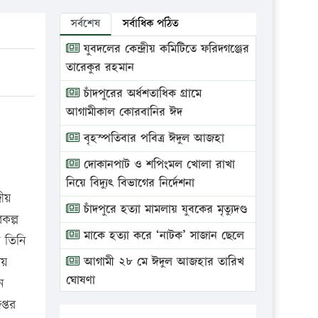
সর্বশেষ
সর্বাধিক পঠিত
যুবদলের কেন্দ্রীয় কমিটিতে ফরিদগঞ্জের
তারেকুর রহমান
চাঁদপুরের অর্ধশতাধিক গ্রামে
আগামীকাল কোরবানির ঈদ
বৃহস্পতিবার পবিত্র ঈদুল আজহা
দোকানপাট ও শপিংমল খোলা রাখা
নিয়ে বিদ্যুৎ বিভাগের নির্দেশনা
রীয়
চাঁদপুরে হত্যা মামলায় যুবকের মৃত্যুদণ্ড
কল্প
মাকে হত্যা করে ‘নাটক’ সাজান ছেলে
ে তিনি
ীয়
আগামী ২৮ মে ঈদুল আজহার তারিখ
ঘোষণা
ন
্তর
ভ্রাম্যমাণ আদালতে দুইটি প্রতিষ্ঠানকে