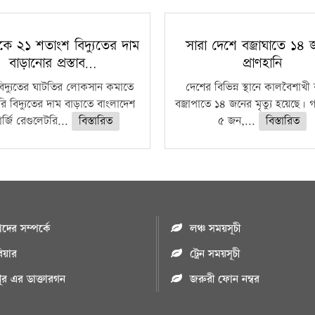
কে ২১ শতাংশ বিদ্যুতের দাম
সারা দেশে বজ্রাঘাতে ১৪
বাড়ানোর প্রস্তাব…
প্রাণহানি
বিদ্যুতের ঘাটতির লোকসান কমাতে
দেশের বিভিন্ন স্থানে কালবৈশাখ
ি বিদ্যুতের দাম বাড়াতে বাংলাদেশ
বজ্রাপাতে ১৪ জনের মৃত্যু হয়েছে। গ
র্জি রেগুলেটরি...
বিস্তারিত
৫ জন,...
বিস্তারিত
ের সম্পর্কে
লঞ্চ সময়সূচী
রিয়ার
ট্রেন সময়সূচী
পুর এর ডাক্তারগন
জরুরী ফোন নম্বর