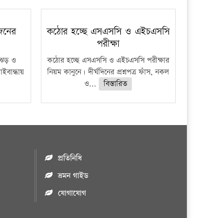
প্রতিষ্ঠান
 জনের
কঠোর হচ্ছে এসএসসি ও এইচএসসি
পরীক্ষা
ী ঝড় ও
কঠোর হচ্ছে এসএসসি ও এইচএসসি পরীক্ষার
াইবান্ধায়
নিয়ম কানুনে। দীর্ঘদিনের প্রশ্নপত্র ফাঁস, নকল
ও...
বিস্তারিত
প্রতিনিধি
ভ্রমন গাইড
যোগাযোগ