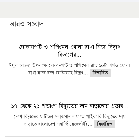
১৬ মে চাঁদপুর ও ২৫ মে ফেনী সফরে যাবেন প্রধানমন্ত্রী
উচ্চশিক্ষায় গৌরবময় অর্জন: পূর্ণ স্কলারশিপে যুক্তরাষ্ট্রে
পিএইচডি করছেন কুয়েটের কৃতি…
আরও সংবাদ
সারা দেশে বজ্রাঘাতে ১৪ জনের প্রাণহানি
কঠোর হচ্ছে এসএসসি ও এইচএসসি পরীক্ষা
দোকানপাট ও শপিংমল খোলা রাখা নিয়ে বিদ্যুৎ
বিভাগের…
ফরিদগঞ্জে আগুনে পুড়লো ৬ ব্যবসা প্রতিষ্ঠান
ঈদুল আজহা উপলক্ষে দোকানপাট ও শপিংমল রাত ১০টা পর্যন্ত খোলা
রাখা যাবে বলে জানিয়েছে বিদ্যুৎ...
বিস্তারিত
১৭ থেকে ২১ শতাংশ বিদ্যুতের দাম বাড়ানোর প্রস্তাব…
দেশে বিদ্যুতের ঘাটতির লোকসান কমাতে পাইকারি বিদ্যুতের দাম
বাড়াতে বাংলাদেশ এনার্জি রেগুলেটরি...
বিস্তারিত