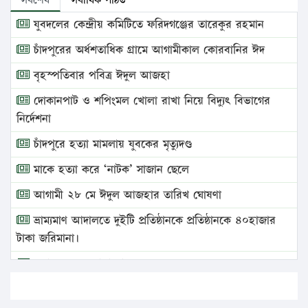
সর্বশেষ
সর্বাধিক পঠিত
যুবদলের কেন্দ্রীয় কমিটিতে ফরিদগঞ্জের তারেকুর রহমান
চাঁদপুরের অর্ধশতাধিক গ্রামে আগামীকাল কোরবানির ঈদ
বৃহস্পতিবার পবিত্র ঈদুল আজহা
দোকানপাট ও শপিংমল খোলা রাখা নিয়ে বিদ্যুৎ বিভাগের
নির্দেশনা
চাঁদপুরে হত্যা মামলায় যুবকের মৃত্যুদণ্ড
মাকে হত্যা করে ‘নাটক’ সাজান ছেলে
আগামী ২৮ মে ঈদুল আজহার তারিখ ঘোষণা
ভ্রাম্যমাণ আদালতে দুইটি প্রতিষ্ঠানকে প্রতিষ্ঠানকে ৪০হাজার
টাকা জরিমানা।
এবার লঞ্চের ভাড়া বাড়ল
১৭ থেকে ২১ শতাংশ বিদ্যুতের দাম বাড়ানোর প্রস্তাব পিডিবির