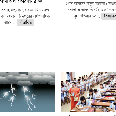
গামীকাল কোরবানির ঈদ
খোশ আমদেদ ঈদুল আজহা। যথাযথ
মর্যাদা ও ভাবগাম্ভীর্যের মধ্য দিয়
বসহ মধ্যপ্রাচ্যের সঙ্গে মিল রেখে
বৃহস্পতিবার ১০...
বিস্তারি
াল বুধবার চাঁদপুরের অর্ধশতাধিক
গ্রামে...
বিস্তারিত