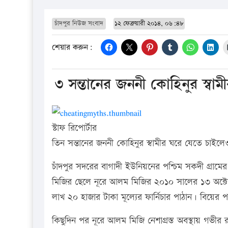
চাঁদপুর নিউজ সংবাদ
১২ ফেব্রুয়ারী ২০১৪, ০৬:৪৮
শেয়ার করুন:
৩ সন্তানের জননী কোহিনুর স্বাম
স্টাফ রিপোর্টার
তিন সন্তানের জননী কোহিনুর স্বামীর ঘরে যেতে চাইলেও
চাঁদপুর সদরের বাগাদী ইউনিয়নের পশ্চিম সকদী গ্রাম
মিজির ছেলে নূরে আলম মিজির ২০১০ সালের ১৩ অক্টোব
লাখ ২০ হাজার টাকা মূল্যের ফার্নিচার পাঠান। বিয়ের 
কিছুদিন পর নূরে আলম মিজি নেশাগ্রস্ত অবস্থায় গভীর র