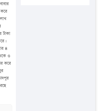
প্রতিষ্ঠানকে ৪০হাজার টাকা জরিমানা।
বাবার
া করে
এবার লঞ্চের ভাড়া বাড়ল
 লাখ
১৭ থেকে ২১ শতাংশ বিদ্যুতের দাম
ে
বাড়ানোর প্রস্তাব পিডিবির
র টাকা
১৬ মে চাঁদপুর ও ২৫ মে ফেনী সফরে
করে।
যাবেন প্রধানমন্ত্রী
বার ৪
উচ্চশিক্ষায় গৌরবময় অর্জন: পূর্ণ
থেকে ৩
স্কলারশিপে যুক্তরাষ্ট্রে পিএইচডি করছেন
ধর করে
কুয়েটের কৃতি…
ুর
সারা দেশে বজ্রাঘাতে ১৪ জনের
ঁদপুর
প্রাণহানি
করছে
কঠোর হচ্ছে এসএসসি ও এইচএসসি
পরীক্ষা
ফরিদগঞ্জে আগুনে পুড়লো ৬ ব্যবসা