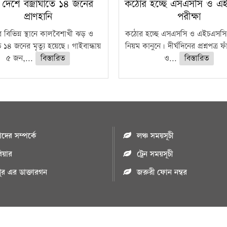
 দেশে বজ্রাঘাতে ১৪ জনের
কঠোর হচ্ছে এসএসসি ও এ
প্রাণহানি
পরীক্ষা
 বিভিন্ন স্থানে কালবৈশাখী ঝড় ও
কঠোর হচ্ছে এসএসসি ও এইচএসসি 
ে ১৪ জনের মৃত্যু হয়েছে। গাইবান্ধায়
নিয়ম কানুনে। দীর্ঘদিনের প্রশ্নপত্র 
৫ জন,...
বিস্তারিত
ও...
বিস্তারিত
ের সম্পর্কে
লঞ্চ সময়সূচী
রিয়ার
ট্রেন সময়সূচী
পুর এর ডাক্তারগন
জরুরী ফোন নম্বর