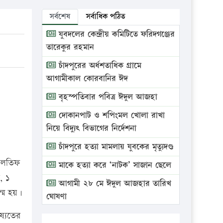
সর্বশেষ
সর্বাধিক পঠিত
যুবদলের কেন্দ্রীয় কমিটিতে ফরিদগঞ্জের
তারেকুর রহমান
চাঁদপুরের অর্ধশতাধিক গ্রামে
আগামীকাল কোরবানির ঈদ
বৃহস্পতিবার পবিত্র ঈদুল আজহা
দোকানপাট ও শপিংমল খোলা রাখা
নিয়ে বিদ্যুৎ বিভাগের নির্দেশনা
চাঁদপুরে হত্যা মামলায় যুবকের মৃত্যুদণ্ড
ঃ লতিফ
মাকে হত্যা করে ‘নাটক’ সাজান ছেলে
, ১
আগামী ২৮ মে ঈদুল আজহার তারিখ
ন্ম হয়।
ঘোষণা
ভ্রাম্যমাণ আদালতে দুইটি প্রতিষ্ঠানকে
ষ্যতের