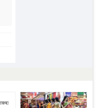
প্রতিষ্ঠান
 আজহা