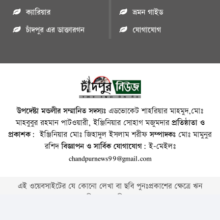
ক্যারিয়ার
ভ্রমন গাইড
চাঁদপুর এর ডাক্তারগন
যোগাযোগ
উপদেষ্টা মন্ডলীর সম্মানিত সদস্যঃ
এডভোকেট শাহরিয়ার মাহমুদ,মোঃ
মাহবুবুর রহমান পাটওয়ারী, ইঞ্জিনিয়ার সোহাগ মজুমদার
প্রতিষ্ঠাতা ও
প্রকাশক:
ইঞ্জিনিয়ার মোঃ জিহাদুল ইসলাম শরীফ
সম্পাদকঃ
মোঃ মামুনুর
রশিদ
বিজ্ঞাপন ও সার্বিক যোগাযোগ:
ই-মেইলঃ
chandpurnews99@gmail.com
এই ওয়েবসাইটের যে কোনো লেখা বা ছবি পুনঃপ্রকাশের ক্ষেত্রে ঋন
স্বীকার বাঞ্চনীয় ।
Copyright © 2026 • Chandpurnews.com • All Rights Reserved