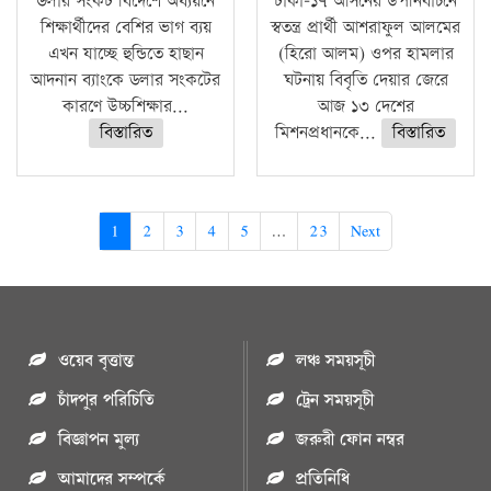
ডলার সংকট বিদেশে অধ্যয়নে
ঢাকা-১৭ আসনের উপনির্বাচনে
শিক্ষার্থীদের বেশির ভাগ ব্যয়
স্বতন্ত্র প্রার্থী আশরাফুল আলমের
এখন যাচ্ছে হুন্ডিতে হাছান
(হিরো আলম) ওপর হামলার
আদনান ব্যাংকে ডলার সংকটের
ঘটনায় বিবৃতি দেয়ার জেরে
কারণে উচ্চশিক্ষার...
আজ ১৩ দেশের
বিস্তারিত
মিশনপ্রধানকে...
বিস্তারিত
1
2
3
4
5
…
23
Next
ওয়েব বৃত্তান্ত
লঞ্চ সময়সূচী
চাঁদপুর পরিচিতি
ট্রেন সময়সূচী
বিজ্ঞাপন মুল্য
জরুরী ফোন নম্বর
আমাদের সম্পর্কে
প্রতিনিধি