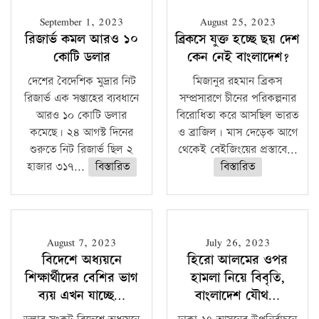
১৬ মে চাঁদপুর ও ২৫ মে ফেনী সফরে যাবেন প্রধানমন্ত্রী
September 1, 2023
August 25, 2023
উচ্চশিক্ষায় গৌরবময় অর্জন: পূর্ণ স্কলারশিপে যুক্তরাষ্ট্রে
রিজার্ভ কমল আরও ১০
ব্রিকসে যুক্ত হচ্ছে ছয় দেশ
পিএইচডি করছেন কুয়েটের কৃতি…
কোটি ডলার
কেন নেই বাংলাদেশ?
দেশের বৈদেশিক মুদ্রার নিট
মিজানুর রহমান ব্রিকস
সারা দেশে বজ্রাঘাতে ১৪ জনের প্রাণহানি
রিজার্ভ এক সপ্তাহের ব্যবধানে
সম্প্রসারণে চীনের পরিকল্পনার
কঠোর হচ্ছে এসএসসি ও এইচএসসি পরীক্ষা
আরও ১০ কোটি ডলার
বিরোধিতা করে আসছিল ভারত
কমেছে। ২৪ আগস্ট দিনের
ও ব্রাজিল। মাস দেড়েক আগে
ফরিদগঞ্জে আগুনে পুড়লো ৬ ব্যবসা প্রতিষ্ঠান
শুরুতে নিট রিজার্ভ ছিল ২
থেকেই বেইজিংয়ের প্রস্তাবে...
হাজার ৩১৭...
বিস্তারিত
বিস্তারিত
August 7, 2023
July 26, 2023
বিদেশে অধ্যয়নে
হিরো আলমের ওপর
শিক্ষার্থীদের বেশির ভাগ
হামলা নিয়ে বিবৃতি,
ব্যয় এখন যাচ্ছে…
বাংলাদেশ যৌথ…