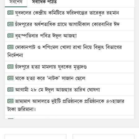
সর্বশেষ
সর্বাধিক পঠিত
যুবদলের কেন্দ্রীয় কমিটিতে ফরিদগঞ্জের তারেকুর রহমান
চাঁদপুরের অর্ধশতাধিক গ্রামে আগামীকাল কোরবানির ঈদ
বৃহস্পতিবার পবিত্র ঈদুল আজহা
দোকানপাট ও শপিংমল খোলা রাখা নিয়ে বিদ্যুৎ বিভাগের
নির্দেশনা
চাঁদপুরে হত্যা মামলায় যুবকের মৃত্যুদণ্ড
মাকে হত্যা করে ‘নাটক’ সাজান ছেলে
আগামী ২৮ মে ঈদুল আজহার তারিখ ঘোষণা
ভ্রাম্যমাণ আদালতে দুইটি প্রতিষ্ঠানকে প্রতিষ্ঠানকে ৪০হাজার
টাকা জরিমানা।
এবার লঞ্চের ভাড়া বাড়ল
১৭ থেকে ২১ শতাংশ বিদ্যুতের দাম বাড়ানোর প্রস্তাব পিডিবির