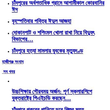
চাঁদপুরের অর্ধশতাধিক গ্রামে আগামীকাল কোরবানির
ঈদ
বৃহস্পতিবার পবিত্র ঈদুল আজহা
দোকানপাট ও শপিংমল খোলা রাখা নিয়ে বিদ্যুৎ
বিভাগের…
চাঁদপুরে হত্যা মামলায় যুবকের মৃত্যুদণ্ড
হাজীগঞ্জ সংবাদ
সব খবর
উচ্চশিক্ষায় গৌরবময় অর্জন: পূর্ণ স্কলারশিপে
যুক্তরাষ্ট্রে পিএইচডি করছেন…
চাঁদপুরে পুকুরের পানিতে ডুবে শিশুর মৃত্যু