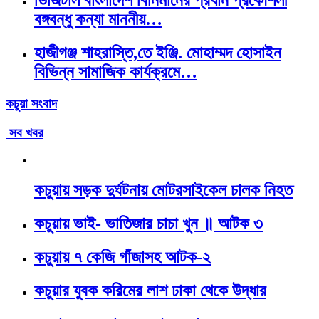
ডিজিটাল বাংলাদেশ বির্নিমানের প্রধান প্রকৌশলী
বঙ্গবন্ধু কন্যা মাননীয়…
হাজীগঞ্জ শাহরাস্তি,তে ইঞ্জি. মোহাম্মদ হোসাইন
বিভিন্ন সামাজিক কার্যক্রমে…
কচুয়া সংবাদ
সব খবর
কচুয়ায় সড়ক দুর্ঘটনায় মোটরসাইকেল চালক নিহত
কচুয়ায় ভাই- ভাতিজার চাচা খুন ॥ আটক ৩
কচুয়ায় ৭ কেজি গাঁজাসহ আটক-২
কচুয়ার যুবক করিমের লাশ ঢাকা থেকে উদ্ধার