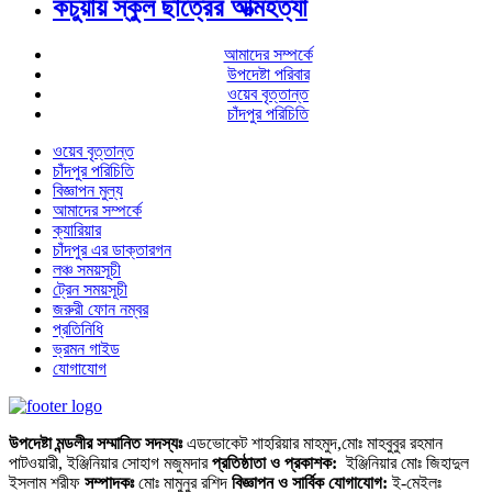
কচুয়ায় স্কুল ছাত্রের আত্মহত্যা
আমাদের সম্পর্কে
উপদেষ্টা পরিবার
ওয়েব বৃত্তান্ত
চাঁদপুর পরিচিতি
ওয়েব বৃত্তান্ত
চাঁদপুর পরিচিতি
বিজ্ঞাপন মুল্য
আমাদের সম্পর্কে
ক্যারিয়ার
চাঁদপুর এর ডাক্তারগন
লঞ্চ সময়সূচী
ট্রেন সময়সূচী
জরুরী ফোন নম্বর
প্রতিনিধি
ভ্রমন গাইড
যোগাযোগ
উপদেষ্টা মন্ডলীর সম্মানিত সদস্যঃ
এডভোকেট শাহরিয়ার মাহমুদ,মোঃ মাহবুবুর রহমান
পাটওয়ারী, ইঞ্জিনিয়ার সোহাগ মজুমদার
প্রতিষ্ঠাতা ও প্রকাশক:
ইঞ্জিনিয়ার মোঃ জিহাদুল
ইসলাম শরীফ
সম্পাদকঃ
মোঃ মামুনুর রশিদ
বিজ্ঞাপন ও সার্বিক যোগাযোগ:
ই-মেইলঃ