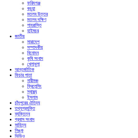
ফরিদগঞ্জ
কচুয়া
মতলব উত্তর
মতলব দক্ষিণ
শাহরাস্তি
হাইমচর
জাতীয়
সারাদেশ
সম্পাদকীয়
বিনোদন
কৃষি সংবাদ
খেলাধুলা
আন্তর্জাতিক
ফিচার পাতা
নারীমঞ্চ
ফ্রিলেন্সিং
স্বাস্থ্য
ইসলাম
চাঁদপুরের ঐতিহ্য
তথ্যপ্রযুক্তি
ব্যক্তিত্ব
প্রবাস সংবাদ
সাহিত্য
লিঙ্ক
ভিডিও