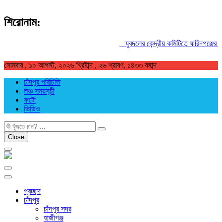
শিরোনাম:
যুবদলের কেন্দ্রীয় কমিটিতে ফরিদগঞ্জের তার
সোমবার , ১০ আগস্ট, ২০২৬ খ্রিষ্টাব্দ , ২৬ শ্রাবণ, ১৪৩৩ বঙ্গাব্দ
চাঁদপুর পরিচিতি
লঞ্চ সময়সূচী
ফটো
ভিডিও
খুজুন
Close
প্রচ্ছদ
চাঁদপুর
চাঁদপুর সদর
হাজীগঞ্জ