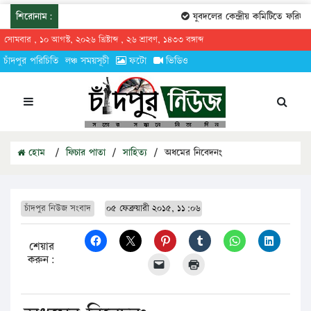
শিরোনাম:
যুবদলের কেন্দ্রীয় কমিটিতে ফরিদগঞ্
সোমবার , ১০ আগস্ট, ২০২৬ খ্রিষ্টাব্দ , ২৬ শ্রাবণ, ১৪৩৩ বঙ্গাব্দ
চাঁদপুর পরিচিতি
লঞ্চ সময়সূচী
ফটো
ভিডিও
হোম
/
ফিচার পাতা
/
সাহিত্য
/
অধমের নিবেদনং
চাঁদপুর নিউজ সংবাদ
০৫ ফেব্রুয়ারী ২০১৫, ১১:০৬
শেয়ার
করুন: