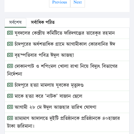
Previous
Next
সর্বশেষ
সর্বাধিক পঠিত
যুবদলের কেন্দ্রীয় কমিটিতে ফরিদগঞ্জের তারেকুর রহমান
চাঁদপুরের অর্ধশতাধিক গ্রামে আগামীকাল কোরবানির ঈদ
বৃহস্পতিবার পবিত্র ঈদুল আজহা
দোকানপাট ও শপিংমল খোলা রাখা নিয়ে বিদ্যুৎ বিভাগের
নির্দেশনা
চাঁদপুরে হত্যা মামলায় যুবকের মৃত্যুদণ্ড
মাকে হত্যা করে ‘নাটক’ সাজান ছেলে
আগামী ২৮ মে ঈদুল আজহার তারিখ ঘোষণা
ভ্রাম্যমাণ আদালতে দুইটি প্রতিষ্ঠানকে প্রতিষ্ঠানকে ৪০হাজার
টাকা জরিমানা।