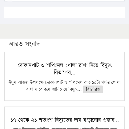
এবার লঞ্চের ভাড়া বাড়ল
১৭ থেকে ২১ শতাংশ বিদ্যুতের দাম বাড়ানোর প্রস্তাব পিডিবির
১৬ মে চাঁদপুর ও ২৫ মে ফেনী সফরে যাবেন প্রধানমন্ত্রী
উচ্চশিক্ষায় গৌরবময় অর্জন: পূর্ণ স্কলারশিপে যুক্তরাষ্ট্রে
পিএইচডি করছেন কুয়েটের কৃতি…
আরও সংবাদ
সারা দেশে বজ্রাঘাতে ১৪ জনের প্রাণহানি
কঠোর হচ্ছে এসএসসি ও এইচএসসি পরীক্ষা
দোকানপাট ও শপিংমল খোলা রাখা নিয়ে বিদ্যুৎ
বিভাগের…
ফরিদগঞ্জে আগুনে পুড়লো ৬ ব্যবসা প্রতিষ্ঠান
ঈদুল আজহা উপলক্ষে দোকানপাট ও শপিংমল রাত ১০টা পর্যন্ত খোলা
রাখা যাবে বলে জানিয়েছে বিদ্যুৎ...
বিস্তারিত
১৭ থেকে ২১ শতাংশ বিদ্যুতের দাম বাড়ানোর প্রস্তাব…