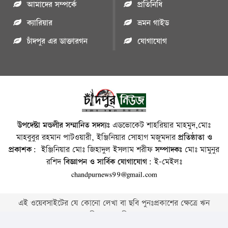
আমাদের সম্পর্কে
প্রতিনিধি
ক্যারিয়ার
ভ্রমন গাইড
চাঁদপুর এর ডাক্তারগন
যোগাযোগ
উপদেষ্টা মন্ডলীর সম্মানিত সদস্যঃ
এডভোকেট শাহরিয়ার মাহমুদ,মোঃ
মাহবুবুর রহমান পাটওয়ারী, ইঞ্জিনিয়ার সোহাগ মজুমদার
প্রতিষ্ঠাতা ও
প্রকাশক:
ইঞ্জিনিয়ার মোঃ জিহাদুল ইসলাম শরীফ
সম্পাদকঃ
মোঃ মামুনুর
রশিদ
বিজ্ঞাপন ও সার্বিক যোগাযোগ:
ই-মেইলঃ
chandpurnews99@gmail.com
এই ওয়েবসাইটের যে কোনো লেখা বা ছবি পুনঃপ্রকাশের ক্ষেত্রে ঋন
স্বীকার বাঞ্চনীয় ।