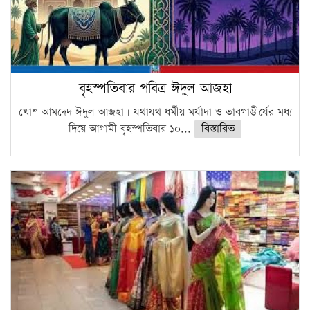
বৃহস্পতিবার পবিত্র ঈদুল আজহা
খোশ আমদেদ ঈদুল আজহা। যথাযথ ধর্মীয় মর্যাদা ও ভাবগাম্ভীর্যের মধ্য
দিয়ে আগামী বৃহস্পতিবার ১০...
বিস্তারিত