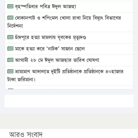
বৃহস্পতিবার পবিত্র ঈদুল আজহা
দোকানপাট ও শপিংমল খোলা রাখা নিয়ে বিদ্যুৎ বিভাগের
নির্দেশনা
চাঁদপুরে হত্যা মামলায় যুবকের মৃত্যুদণ্ড
মাকে হত্যা করে ‘নাটক’ সাজান ছেলে
আগামী ২৮ মে ঈদুল আজহার তারিখ ঘোষণা
ভ্রাম্যমাণ আদালতে দুইটি প্রতিষ্ঠানকে প্রতিষ্ঠানকে ৪০হাজার
টাকা জরিমানা।
এবার লঞ্চের ভাড়া বাড়ল
১৭ থেকে ২১ শতাংশ বিদ্যুতের দাম বাড়ানোর প্রস্তাব পিডিবির
১৬ মে চাঁদপুর ও ২৫ মে ফেনী সফরে যাবেন প্রধানমন্ত্রী
উচ্চশিক্ষায় গৌরবময় অর্জন: পূর্ণ স্কলারশিপে যুক্তরাষ্ট্রে
পিএইচডি করছেন কুয়েটের কৃতি…
আরও সংবাদ