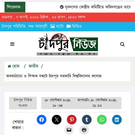
শিরোনাম:
যুবদলের কেন্দ্রীয় কমিটিতে ফরিদগঞ্জের তারেকুর র
শুক্রবার , ৭ আগস্ট, ২০২৬ খ্রিষ্টাব্দ , ২৩ শ্রাবণ, ১৪৩৩ বঙ্গাব্দ
চাঁদপুর পরিচিতি
লঞ্চ সময়সূচী
ফটো
ভিডিও
হোম
/
জাতীয়
/
অবকাঠামো ও শিক্ষক সঙ্কটে চাঁদপুর সরকারি বিশ্ববিদ্যালয় কলেজ
চাঁদপুর নিউজ
১৮ সেপ্টেম্বার ২০১৪,
আপডেটঃ
১৮ সেপ্টেম্বার ২০১৪,
সংবাদ
১৮:৩৪
২১:২৩
শেয়ার
করুন: