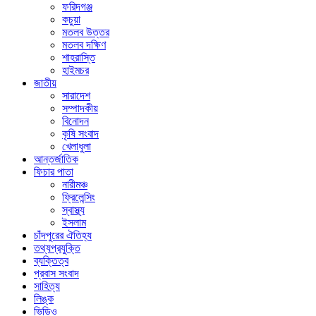
ফরিদগঞ্জ
কচুয়া
মতলব উত্তর
মতলব দক্ষিণ
শাহরাস্তি
হাইমচর
জাতীয়
সারাদেশ
সম্পাদকীয়
বিনোদন
কৃষি সংবাদ
খেলাধুলা
আন্তর্জাতিক
ফিচার পাতা
নারীমঞ্চ
ফ্রিলেন্সিং
স্বাস্থ্য
ইসলাম
চাঁদপুরের ঐতিহ্য
তথ্যপ্রযুক্তি
ব্যক্তিত্ব
প্রবাস সংবাদ
সাহিত্য
লিঙ্ক
ভিডিও