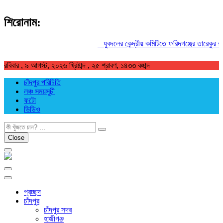
শিরোনাম:
যুবদলের কেন্দ্রীয় কমিটিতে ফরিদগঞ্জের তারেকুর রহমা
রবিবার , ৯ আগস্ট, ২০২৬ খ্রিষ্টাব্দ , ২৫ শ্রাবণ, ১৪৩৩ বঙ্গাব্দ
চাঁদপুর পরিচিতি
লঞ্চ সময়সূচী
ফটো
ভিডিও
খুজুন
Close
প্রচ্ছদ
চাঁদপুর
চাঁদপুর সদর
হাজীগঞ্জ