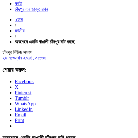
ফটো
চাঁদপুর এর ডাক্তারগন
হোম
/
জাতীয়
/
অবশেষে এমভি বাঙালী চাঁদপুর ঘাট ধরছে
চাঁদপুর নিউজ সংবাদ
২৯ নভেম্বার ২০১৪, ০৫:৩৬
শেয়ার করুন:
Facebook
X
Pinterest
Tumblr
WhatsApp
LinkedIn
Email
Print
অবশেষে এমভি বাঙালী চাঁদপুর ঘাট ধরছে