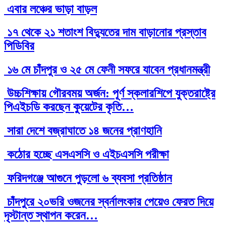
এবার লঞ্চের ভাড়া বাড়ল
১৭ থেকে ২১ শতাংশ বিদ্যুতের দাম বাড়ানোর প্রস্তাব
পিডিবির
১৬ মে চাঁদপুর ও ২৫ মে ফেনী সফরে যাবেন প্রধানমন্ত্রী
উচ্চশিক্ষায় গৌরবময় অর্জন: পূর্ণ স্কলারশিপে যুক্তরাষ্ট্রে
পিএইচডি করছেন কুয়েটের কৃতি…
সারা দেশে বজ্রাঘাতে ১৪ জনের প্রাণহানি
কঠোর হচ্ছে এসএসসি ও এইচএসসি পরীক্ষা
ফরিদগঞ্জে আগুনে পুড়লো ৬ ব্যবসা প্রতিষ্ঠান
চাঁদপুরে ২০ভরি ওজনের স্বর্নালংকার পেয়েও ফেরত দিয়ে
দৃস্টান্ত স্থাপন করেন…