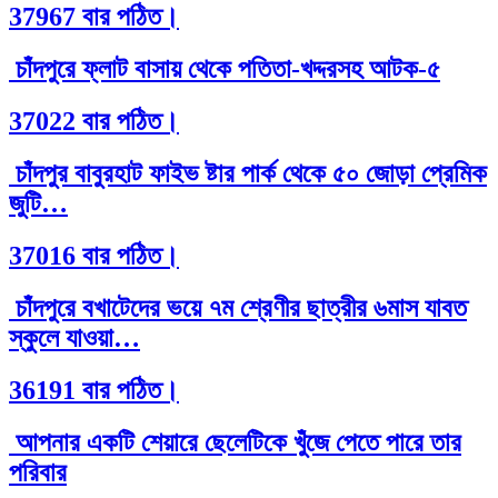
37967 বার পঠিত।
চাঁদপুরে ফ্লাট বাসায় থেকে পতিতা-খদ্দরসহ আটক-৫
37022 বার পঠিত।
চাঁদপুর বাবুরহাট ফাইভ ষ্টার পার্ক থেকে ৫০ জোড়া প্রেমিক
জুটি…
37016 বার পঠিত।
চাঁদপুরে বখাটেদের ভয়ে ৭ম শ্রেণীর ছাত্রীর ৬মাস যাবত
স্কুলে যাওয়া…
36191 বার পঠিত।
আপনার একটি শেয়ারে ছেলেটিকে খুঁজে পেতে পারে তার
পরিবার