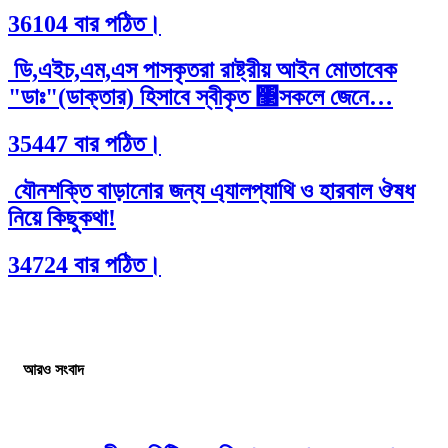
36104 বার পঠিত।
ডি,এইচ,এম,এস পাসকৃতরা রাষ্ট্রীয় আইন মোতাবেক
"ডাঃ"(ডাক্তার) হিসাবে স্বীকৃত ঳সকলে জেনে…
35447 বার পঠিত।
যৌনশক্তি বাড়ানোর জন্য এ্যালপ্যাথি ও হারবাল ঔষধ
নিয়ে কিছুকথা!
34724 বার পঠিত।
আরও সংবাদ