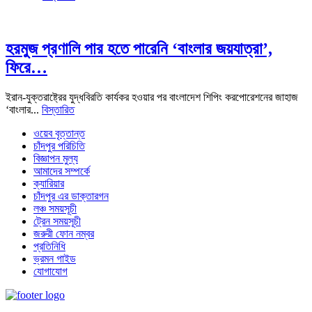
হরমুজ প্রণালি পার হতে পারেনি ‘বাংলার জয়যাত্রা’,
ফিরে…
ইরান-যুক্তরাষ্ট্রের যুদ্ধবিরতি কার্যকর হওয়ার পর বাংলাদেশ শিপিং করপোরেশনের জাহাজ
‘বাংলার...
বিস্তারিত
ওয়েব বৃত্তান্ত
চাঁদপুর পরিচিতি
বিজ্ঞাপন মুল্য
আমাদের সম্পর্কে
ক্যারিয়ার
চাঁদপুর এর ডাক্তারগন
লঞ্চ সময়সূচী
ট্রেন সময়সূচী
জরুরী ফোন নম্বর
প্রতিনিধি
ভ্রমন গাইড
যোগাযোগ