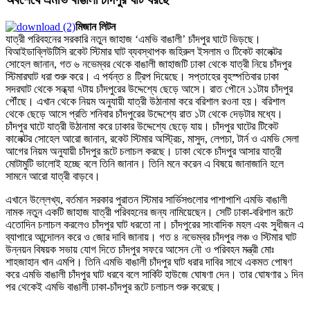
মিজান লিটন
যাত্রী পরিবহনের সরকারি নতুন জাহাজ ‘এমভি বাঙালী’ চাঁদপুর ঘাটে ভিড়ছে।
বিআইডাব্লিউটিসি রকেট স্টিমার ঘাট ব্যবস্থাপক জহিরুল ইসলাম ও টিকেট কালেক্টর
সোহেল জানান, গত ৬ নভেম্বর থেকে বাঙালী জাহাজটি ঢাকা থেকে যাত্রী নিয়ে চাঁদপুর
স্টিমারঘাট ধরা শুরু করে। এ পর্যন্ত ৪ ট্রিপ দিয়েছে। সপ্তাহের বৃহস্পতিবার ঢাকা
সদরঘাট থেকে সন্ধ্যা ৭টায় চাঁদপুরের উদ্দেশ্যে ছেড়ে আসে। রাত পৌনে ১১টায় চাঁদপুর
পৌঁছে। এখান থেকে নিয়ম অনুযায়ী যাত্রী উঠানামা করে বরিশাল রওনা হয়। বরিশাল
থেকে ছেড়ে আসে প্রতি শনিবার চাঁদপুরের উদ্দেশ্যে রাত ১টা থেকে দেড়টার মধ্যে।
চাঁদপুর ঘাটে যাত্রী উঠানামা করে ঢাকার উদ্দেশ্যে ছেড়ে যায়। চাঁদপুর ঘাটের টিকেট
কালেক্টর সোহেল আরো জানান, রকেট স্টিমার অস্ট্রিচ, মাসুদ, লেপচা, টার্ন ও এমভি সেলা
আগের নিয়ম অনুযায়ী চাঁদপুর রূটে চলাচল করছে। ঢাকা থেকে চাঁদপুর আসার যাত্রী
মোটামুটি ভালোই হচ্ছে বলে তিনি জানান। তিনি মনে করেন এ বিষয়ে জানাজানি হলে
সামনে আরো যাত্রী বাড়বে।
এখানে উল্লেখ্য, বর্তমান সরকার পুরাতন স্টিমার সার্ভিসগুলোর পাশাপাশি এমভি বাঙালী
নামক নতুন একটি জাহাজ যাত্রী পরিবহনের জন্য নামিয়েছেন। সেটি ঢাকা-বরিশাল রূটে
এতোদিন চলাচল করলেও চাঁদপুর ঘাট ধরতো না। চাঁদপুরের সাংবাদিক মহল এবং সুধীজন এ
ব্যাপারে আন্দোলন করে ও জোর দাবি জানায়। গত ৪ নভেম্বর চাঁদপুর লঞ্চ ও স্টিমার ঘাট
উন্নয়ন বিষয়ক সভায় যোগ দিতে চাঁদপুর সফরে আসেন নৌ ও পরিবহন মন্ত্রী মোঃ
শাহজাহান খান এমপি। তিনি এমভি বাঙালী চাঁদপুর ঘাট ধরার দাবির সাথে একমত পোষণ
করে এমভি বাঙালী চাঁদপুর ঘাট ধরবে বলে সার্কিট হাউজে ঘোষণা দেন। তার ঘোষণার ১ দিন
পর থেকেই এমভি বাঙালী ঢাকা-চাঁদপুর রূটে চলাচল শুরু করেছে।