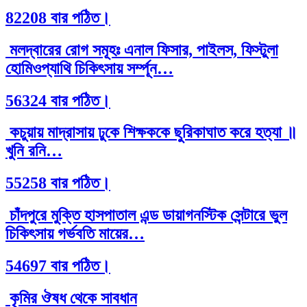
82208 বার পঠিত।
মলদ্বারের রোগ সমূহঃ এনাল ফিসার, পাইলস, ফিস্টুলা
হোমিওপ্যাথি চিকিৎসায় সর্ম্পূন…
56324 বার পঠিত।
কচুয়ায় মাদ্রাসায় ঢুকে শিক্ষককে ছুরিকাঘাত করে হত্যা ॥
খুনি রনি…
55258 বার পঠিত।
চাঁদপুরে মুক্তি হাসপাতাল এন্ড ডায়াগনস্টিক সেন্টারে ভুল
চিকিৎসায় গর্ভবতি মায়ের…
54697 বার পঠিত।
কৃমির ঔষধ থেকে সাবধান