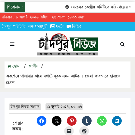
শিরোনাম:
যুবদলের কেন্দ্রীয় কমিটিতে ফরিদগঞ্জের তারেকুর 
রবিবার , ৯ আগস্ট, ২০২৬ খ্রিষ্টাব্দ , ২৫ শ্রাবণ, ১৪৩৩ বঙ্গাব্দ
চাঁদপুর পরিচিতি
লঞ্চ সময়সূচী
ফটো
ভিডিও
হোম
/
জাতীয়
/
অবশেষে পালাবার কালে বখাটে যুবক সুমন আটক ॥ জেলা কারাগারে হাজতে
প্রেরন
চাঁদপুর নিউজ সংবাদ
২১ জুলাই ২০১৭, ০৬:০৭
শেয়ার
করুন: