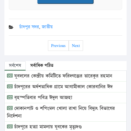
চাঁদপুর সদর
,
জাতীয়
Previous
Next
সর্বশেষ
সর্বাধিক পঠিত
যুবদলের কেন্দ্রীয় কমিটিতে ফরিদগঞ্জের তারেকুর রহমান
চাঁদপুরের অর্ধশতাধিক গ্রামে আগামীকাল কোরবানির ঈদ
বৃহস্পতিবার পবিত্র ঈদুল আজহা
দোকানপাট ও শপিংমল খোলা রাখা নিয়ে বিদ্যুৎ বিভাগের
নির্দেশনা
চাঁদপুরে হত্যা মামলায় যুবকের মৃত্যুদণ্ড