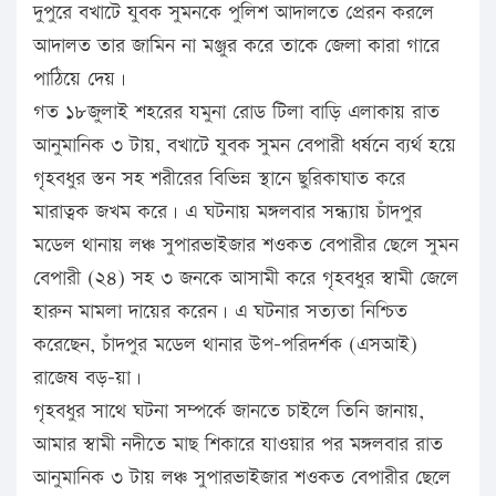
দুপুরে বখাটে যুবক সুমনকে পুলিশ আদালতে প্রেরন করলে
আদালত তার জামিন না মঞ্জুর করে তাকে জেলা কারা গারে
পাঠিয়ে দেয়।
গত ১৮জুলাই শহরের যমুনা রোড টিলা বাড়ি এলাকায় রাত
আনুমানিক ৩ টায়, বখাটে যুবক সুমন বেপারী ধর্ষনে ব্যর্থ হয়ে
গৃহবধুর স্তন সহ শরীরের বিভিন্ন স্থানে ছুরিকাঘাত করে
মারাত্বক জখম করে। এ ঘটনায় মঙ্গলবার সন্ধ্যায় চাঁদপুর
মডেল থানায় লঞ্চ সুপারভাইজার শওকত বেপারীর ছেলে সুমন
বেপারী (২৪) সহ ৩ জনকে আসামী করে গৃহবধুর স্বামী জেলে
হারুন মামলা দায়ের করেন। এ ঘটনার সত্যতা নিশ্চিত
করেছেন, চাঁদপুর মডেল থানার উপ-পরিদর্শক (এসআই)
রাজেষ বড়–য়া।
গৃহবধুর সাথে ঘটনা সম্পর্কে জানতে চাইলে তিনি জানায়,
আমার স্বামী নদীতে মাছ শিকারে যাওয়ার পর মঙ্গলবার রাত
আনুমানিক ৩ টায় লঞ্চ সুপারভাইজার শওকত বেপারীর ছেলে