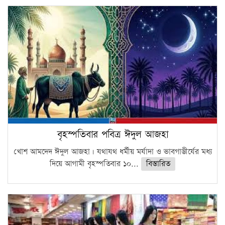
বৃহস্পতিবার পবিত্র ঈদুল আজহা
খোশ আমদেদ ঈদুল আজহা। যথাযথ ধর্মীয় মর্যাদা ও ভাবগাম্ভীর্যের মধ্য
দিয়ে আগামী বৃহস্পতিবার ১০...
বিস্তারিত