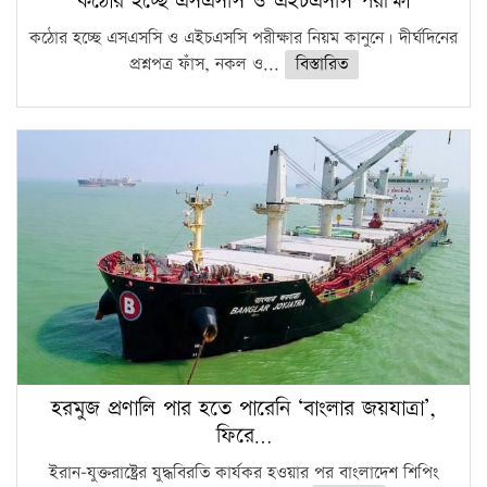
কঠোর হচ্ছে এসএসসি ও এইচএসসি পরীক্ষা
কঠোর হচ্ছে এসএসসি ও এইচএসসি পরীক্ষার নিয়ম কানুনে। দীর্ঘদিনের
প্রশ্নপত্র ফাঁস, নকল ও...
বিস্তারিত
হরমুজ প্রণালি পার হতে পারেনি ‘বাংলার জয়যাত্রা’,
ফিরে…
ইরান-যুক্তরাষ্ট্রের যুদ্ধবিরতি কার্যকর হওয়ার পর বাংলাদেশ শিপিং