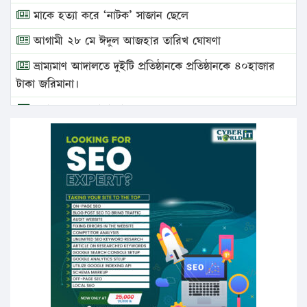
মাকে হত্যা করে ‘নাটক’ সাজান ছেলে
আগামী ২৮ মে ঈদুল আজহার তারিখ ঘোষণা
ভ্রাম্যমাণ আদালতে দুইটি প্রতিষ্ঠানকে প্রতিষ্ঠানকে ৪০হাজার
টাকা জরিমানা।
এবার লঞ্চের ভাড়া বাড়ল
১৭ থেকে ২১ শতাংশ বিদ্যুতের দাম বাড়ানোর প্রস্তাব পিডিবির
১৬ মে চাঁদপুর ও ২৫ মে ফেনী সফরে যাবেন প্রধানমন্ত্রী
উচ্চশিক্ষায় গৌরবময় অর্জন: পূর্ণ স্কলারশিপে যুক্তরাষ্ট্রে
পিএইচডি করছেন কুয়েটের কৃতি…
সারা দেশে বজ্রাঘাতে ১৪ জনের প্রাণহানি
কঠোর হচ্ছে এসএসসি ও এইচএসসি পরীক্ষা
ফরিদগঞ্জে আগুনে পুড়লো ৬ ব্যবসা প্রতিষ্ঠান