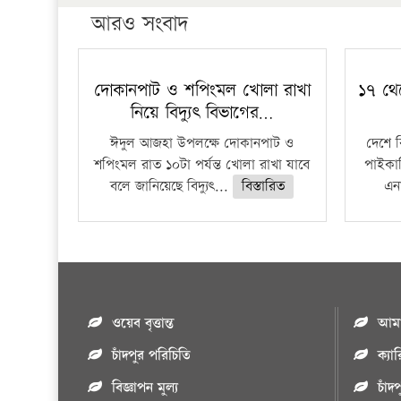
আরও সংবাদ
দোকানপাট ও শপিংমল খোলা রাখা
১৭ থে
নিয়ে বিদ্যুৎ বিভাগের…
ঈদুল আজহা উপলক্ষে দোকানপাট ও
দেশে 
শপিংমল রাত ১০টা পর্যন্ত খোলা রাখা যাবে
পাইকার
বলে জানিয়েছে বিদ্যুৎ...
বিস্তারিত
এনা
ওয়েব বৃত্তান্ত
আমাদ
চাঁদপুর পরিচিতি
ক্যা
বিজ্ঞাপন মুল্য
চাঁদ