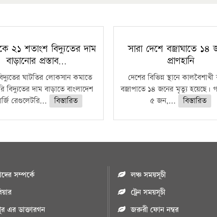
কে ২১ শতাংশ বিদ্যুতের দাম
সারা দেশে বজ্রাঘাতে ১৪
বাড়ানোর প্রস্তাব…
প্রাণহানি
বিদ্যুতের ঘাটতির লোকসান কমাতে
দেশের বিভিন্ন স্থানে কালবৈশাখ
ি বিদ্যুতের দাম বাড়াতে বাংলাদেশ
বজ্রাপাতে ১৪ জনের মৃত্যু হয়েছে। গ
র্জি রেগুলেটরি...
বিস্তারিত
৫ জন,...
বিস্তারিত
ের সম্পর্কে
লঞ্চ সময়সূচী
রিয়ার
ট্রেন সময়সূচী
পুর এর ডাক্তারগন
জরুরী ফোন নম্বর