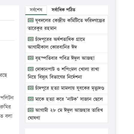
সর্বশেষ
সর্বাধিক পঠিত
যুবদলের কেন্দ্রীয় কমিটিতে ফরিদগঞ্জের
তারেকুর রহমান
চাঁদপুরের অর্ধশতাধিক গ্রামে
আগামীকাল কোরবানির ঈদ
বৃহস্পতিবার পবিত্র ঈদুল আজহা
দোকানপাট ও শপিংমল খোলা রাখা
রেছে
নিয়ে বিদ্যুৎ বিভাগের নির্দেশনা
চাঁদপুরে হত্যা মামলায় যুবকের মৃত্যুদণ্ড
রোপলিটন
মাকে হত্যা করে ‘নাটক’ সাজান ছেলে
রুমির
আগামী ২৮ মে ঈদুল আজহার তারিখ
তে বলা
ঘোষণা
ভ্রাম্যমাণ আদালতে দুইটি প্রতিষ্ঠানকে