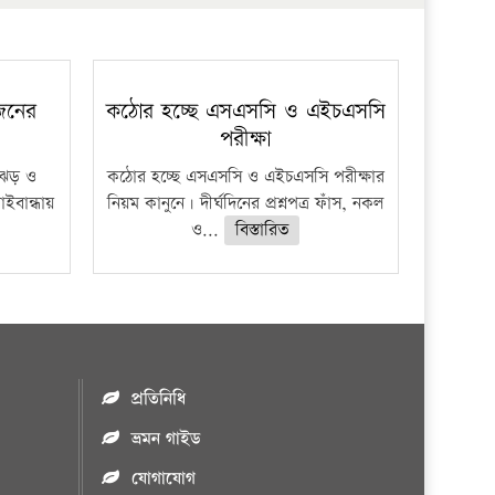
প্রতিষ্ঠান
 জনের
কঠোর হচ্ছে এসএসসি ও এইচএসসি
পরীক্ষা
ী ঝড় ও
কঠোর হচ্ছে এসএসসি ও এইচএসসি পরীক্ষার
াইবান্ধায়
নিয়ম কানুনে। দীর্ঘদিনের প্রশ্নপত্র ফাঁস, নকল
ও...
বিস্তারিত
প্রতিনিধি
ভ্রমন গাইড
যোগাযোগ