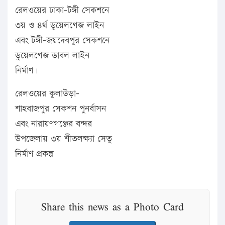
রেলওয়ের ঢাকা-টঙ্গী সেকশনে
৩য় ও ৪র্থ ডুয়েলগেজ লাইন
এবং টঙ্গী-জয়দেবপুর সেকশনে
ডুয়েলগেজ ডাবল লাইন
নির্মাণ।
রেলওয়ের কুলাউড়া-
শাহবাজপুর সেকশন পুনর্বাসন
এবং নারায়ণগঞ্জের বন্দর
উপজেলায় ৩য় শীতলক্ষ্যা সেতু
নির্মাণ প্রকল্প
Share this news as a Photo Card