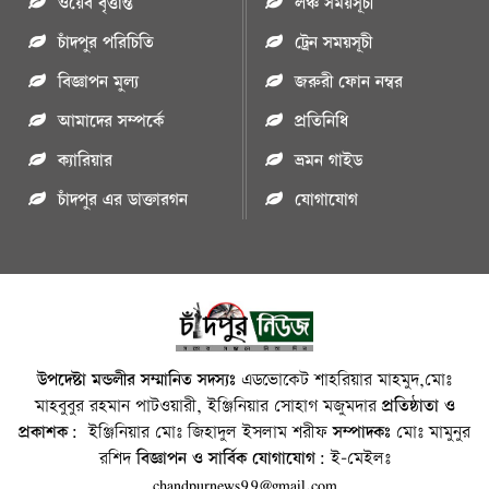
ওয়েব বৃত্তান্ত
লঞ্চ সময়সূচী
চাঁদপুর পরিচিতি
ট্রেন সময়সূচী
বিজ্ঞাপন মুল্য
জরুরী ফোন নম্বর
আমাদের সম্পর্কে
প্রতিনিধি
ক্যারিয়ার
ভ্রমন গাইড
চাঁদপুর এর ডাক্তারগন
যোগাযোগ
উপদেষ্টা মন্ডলীর সম্মানিত সদস্যঃ
এডভোকেট শাহরিয়ার মাহমুদ,মোঃ
মাহবুবুর রহমান পাটওয়ারী, ইঞ্জিনিয়ার সোহাগ মজুমদার
প্রতিষ্ঠাতা ও
প্রকাশক:
ইঞ্জিনিয়ার মোঃ জিহাদুল ইসলাম শরীফ
সম্পাদকঃ
মোঃ মামুনুর
রশিদ
বিজ্ঞাপন ও সার্বিক যোগাযোগ:
ই-মেইলঃ
chandpurnews99@gmail.com