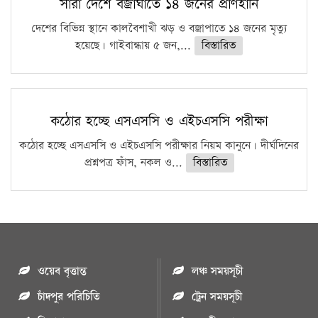
সারা দেশে বজ্রাঘাতে ১৪ জনের প্রাণহানি
দেশের বিভিন্ন স্থানে কালবৈশাখী ঝড় ও বজ্রাপাতে ১৪ জনের মৃত্যু
হয়েছে। গাইবান্ধায় ৫ জন,...
বিস্তারিত
কঠোর হচ্ছে এসএসসি ও এইচএসসি পরীক্ষা
কঠোর হচ্ছে এসএসসি ও এইচএসসি পরীক্ষার নিয়ম কানুনে। দীর্ঘদিনের
প্রশ্নপত্র ফাঁস, নকল ও...
বিস্তারিত
ওয়েব বৃত্তান্ত
লঞ্চ সময়সূচী
চাঁদপুর পরিচিতি
ট্রেন সময়সূচী