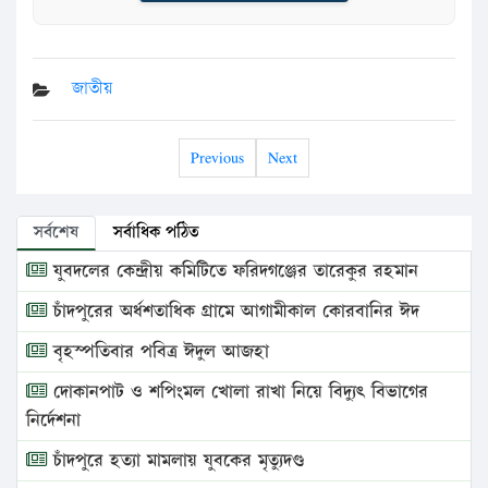
জাতীয়
Previous
Next
সর্বশেষ
সর্বাধিক পঠিত
যুবদলের কেন্দ্রীয় কমিটিতে ফরিদগঞ্জের তারেকুর রহমান
চাঁদপুরের অর্ধশতাধিক গ্রামে আগামীকাল কোরবানির ঈদ
বৃহস্পতিবার পবিত্র ঈদুল আজহা
দোকানপাট ও শপিংমল খোলা রাখা নিয়ে বিদ্যুৎ বিভাগের
নির্দেশনা
চাঁদপুরে হত্যা মামলায় যুবকের মৃত্যুদণ্ড