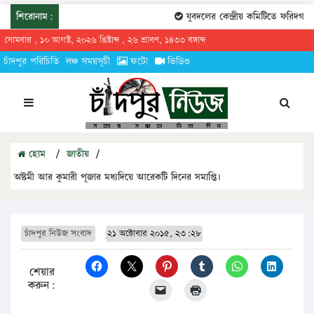
শিরোনাম:
যুবদলের কেন্দ্রীয় কমিটিতে ফরিদগঞ্জের
সোমবার , ১০ আগস্ট, ২০২৬ খ্রিষ্টাব্দ , ২৬ শ্রাবণ, ১৪৩৩ বঙ্গাব্দ
চাঁদপুর পরিচিতি
লঞ্চ সময়সূচী
ফটো
ভিডিও
হোম
/
জাতীয়
/
অষ্টমী আর কুমারী পূজার মধ্যদিয়ে আরেকটি দিনের সমাপ্তি।
চাঁদপুর নিউজ সংবাদ
২১ অক্টোবার ২০১৫, ২৩:২৮
শেয়ার
করুন: