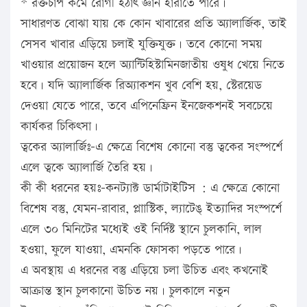
* রক্তচাপ কমে রোগী হঠাৎ জ্ঞান হারাতে পারে।
সাধারণত বোঝা যায় কে কোন খাবারের প্রতি অ্যালার্জিক, তাই
সেসব খাবার এড়িয়ে চলাই যুক্তিযুক্ত। তবে কোনো সময়
খাওয়ার প্রয়োজন হলে অ্যান্টিহিস্টামিনজাতীয় ওষুধ খেয়ে নিতে
হবে। যদি অ্যালার্জিক রিঅ্যাকশন খুব বেশি হয়, স্টেরয়েড
দেওয়া যেতে পারে, তবে এপিনেফ্রিন ইনজেকশনই সবচেয়ে
কার্যকর চিকিৎসা।
ত্বকের অ্যালার্জিঃ-এ ক্ষেত্রে বিশেষ কোনো বস্তু ত্বকের সংস্পর্শে
এলে ত্বকে অ্যালার্জি তৈরি হয়।
কী কী ধরনের হয়ঃ-কনট্যাক্ট ডার্মাটাইটিস : এ ক্ষেত্রে কোনো
বিশেষ বস্তু, যেমন-রাবার, প্লাাস্টিক, ল্যাটেঙ্ ইত্যাদির সংস্পর্শে
এলে ৩০ মিনিটের মধ্যেই ওই নির্দিষ্ট স্থানে চুলকানি, লাল
হওয়া, ফুলে যাওয়া, এমনকি ফোসকা পড়তে পারে।
এ অবস্থায় এ ধরনের বস্তু এড়িয়ে চলা উচিত এবং কখনোই
আক্রান্ত স্থান চুলকানো উচিত নয়। চুলকালে নতুন