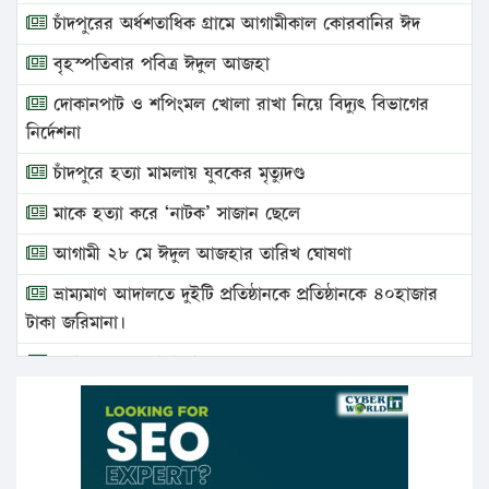
চাঁদপুরের অর্ধশতাধিক গ্রামে আগামীকাল কোরবানির ঈদ
বৃহস্পতিবার পবিত্র ঈদুল আজহা
দোকানপাট ও শপিংমল খোলা রাখা নিয়ে বিদ্যুৎ বিভাগের
নির্দেশনা
চাঁদপুরে হত্যা মামলায় যুবকের মৃত্যুদণ্ড
মাকে হত্যা করে ‘নাটক’ সাজান ছেলে
আগামী ২৮ মে ঈদুল আজহার তারিখ ঘোষণা
ভ্রাম্যমাণ আদালতে দুইটি প্রতিষ্ঠানকে প্রতিষ্ঠানকে ৪০হাজার
টাকা জরিমানা।
এবার লঞ্চের ভাড়া বাড়ল
১৭ থেকে ২১ শতাংশ বিদ্যুতের দাম বাড়ানোর প্রস্তাব পিডিবির
১৬ মে চাঁদপুর ও ২৫ মে ফেনী সফরে যাবেন প্রধানমন্ত্রী
উচ্চশিক্ষায় গৌরবময় অর্জন: পূর্ণ স্কলারশিপে যুক্তরাষ্ট্রে