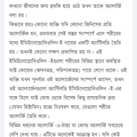
কখনো জীবনের জন্য হুমকি হয়ে ওঠে তখন তাকে অ্যালার্জি
বলা হয়।
কিভাবে হয়ঃ-কোনো ব্যক্তি যদি কোনো জিনিসের প্রতি
অ্যালার্জিক হন, প্রথমবার সেই বস্তুর সংস্পর্শে এলে শরীরের
মধ্যে ইমিউনোগ্লোবিওলিন-ই নামের একটি অ্যান্টিবডি তৈরি
হয়। তখনই কোনো লক্ষণ প্রকাশিত হয় না। এই
ইমিউনোগ্লোবিওলিন -ইগুলো শরীরের বিভিন্ন স্থানে অবস্থিত
মাস্ট কোষের (শ্বসনতন্ত্র, পরিপাকতন্ত্র) গায়ে লেগে থাকে। ওই
ব্যক্তি যখন পুনর্বার ওই অ্যালার্জেনের সংস্পর্শে আসেন, তখন
ওই অ্যালার্জেনগুলো অ্যান্টিবডি ইমিউনোগ্লোবিওলিন -ই-এর
সঙ্গে মিলে মাস্ট কোষ থেকে বিশেষ কিছু রাসায়নিক দ্রব্য
(যেমন হিস্টামিন) রক্তে নিঃসরণ করে, যেগুলো শরীরে
অ্যালার্জি তৈরি করে।
বিভিন্ন ধরনের অ্যালার্জি ঃ-ঠান্ডা বা কোল্ড অ্যালার্জি সবচেয়ে
বেশি দেখা যায়। এটিতে অনেকেই আক্রান্ত হন। যদি কেউ