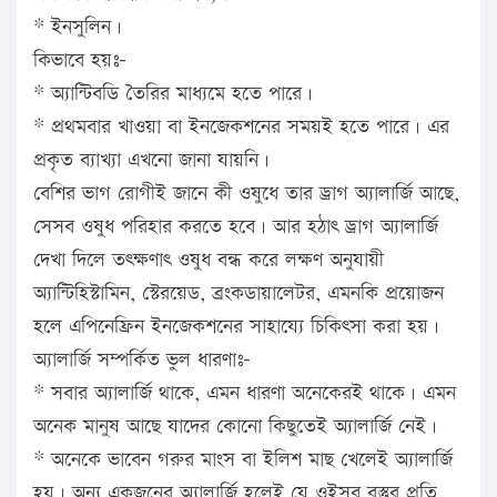
* ইনসুলিন।
কিভাবে হয়ঃ-
* অ্যান্টিবডি তৈরির মাধ্যমে হতে পারে।
* প্রথমবার খাওয়া বা ইনজেকশনের সময়ই হতে পারে। এর
প্রকৃত ব্যাখ্যা এখনো জানা যায়নি।
বেশির ভাগ রোগীই জানে কী ওষুধে তার ড্রাগ অ্যালার্জি আছে,
সেসব ওষুধ পরিহার করতে হবে। আর হঠাৎ ড্রাগ অ্যালার্জি
দেখা দিলে তৎক্ষণাৎ ওষুধ বন্ধ করে লক্ষণ অনুযায়ী
অ্যান্টিহিস্টামিন, স্টেরয়েড, ব্রংকডায়ালেটর, এমনকি প্রয়োজন
হলে এপিনেফ্রিন ইনজেকশনের সাহায্যে চিকিৎসা করা হয়।
অ্যালার্জি সম্পর্কিত ভুল ধারণাঃ-
* সবার অ্যালার্জি থাকে, এমন ধারণা অনেকেরই থাকে। এমন
অনেক মানুষ আছে যাদের কোনো কিছুতেই অ্যালার্জি নেই।
* অনেকে ভাবেন গরুর মাংস বা ইলিশ মাছ খেলেই অ্যালার্জি
হয়। অন্য একজনের অ্যালার্জি হলেই যে ওইসব বস্তুর প্রতি