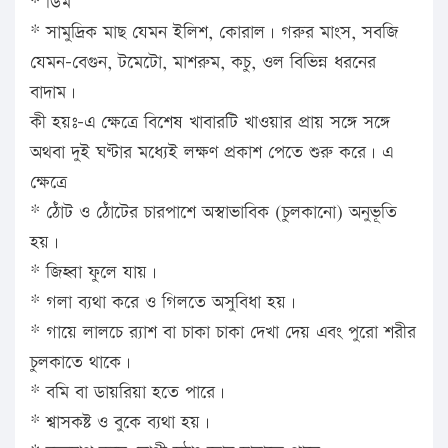
* ডিম
* সামুদ্রিক মাছ যেমন ইলিশ, কোরাল। গরুর মাংস, সবজি
যেমন-বেগুন, টমেটো, মাশরুম, কচু, ওল বিভিন্ন ধরনের
বাদাম।
কী হয়ঃ-এ ক্ষেত্রে বিশেষ খাবারটি খাওয়ার প্রায় সঙ্গে সঙ্গে
অথবা দুই ঘণ্টার মধ্যেই লক্ষণ প্রকাশ পেতে শুরু করে। এ
ক্ষেত্রে
* ঠোঁট ও ঠোঁটের চারপাশে অস্বাভাবিক (চুলকানো) অনুভূতি
হয়।
* জিহ্বা ফুলে যায়।
* গলা ব্যথা করে ও গিলতে অসুবিধা হয়।
* গায়ে লালচে র‌্যাশ বা চাকা চাকা দেখা দেয় এবং পুরো শরীর
চুলকাতে থাকে।
* বমি বা ডায়রিয়া হতে পারে।
* শ্বাসকষ্ট ও বুকে ব্যথা হয়।