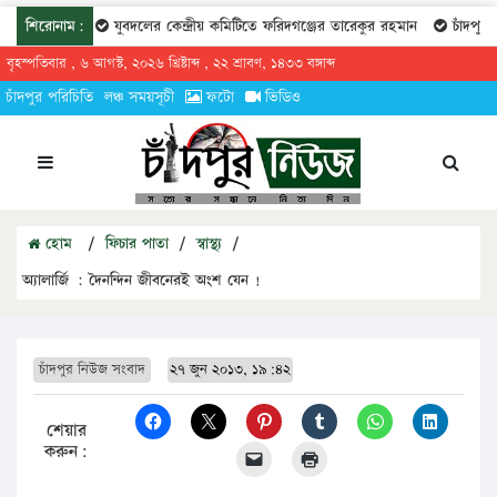
শিরোনাম:
যুবদলের কেন্দ্রীয় কমিটিতে ফরিদগঞ্জের তারেকুর রহমান
চাঁদপুরের অর
বৃহস্পতিবার , ৬ আগস্ট, ২০২৬ খ্রিষ্টাব্দ , ২২ শ্রাবণ, ১৪৩৩ বঙ্গাব্দ
চাঁদপুর পরিচিতি
লঞ্চ সময়সূচী
ফটো
ভিডিও
হোম
/
ফিচার পাতা
/
স্বাস্থ্য
/
অ্যালার্জি : দৈনন্দিন জীবনেরই অংশ যেন !
চাঁদপুর নিউজ সংবাদ
২৭ জুন ২০১৩, ১৯:৪২
শেয়ার
করুন: