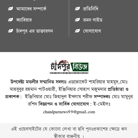
আমাদের সম্পর্কে
প্রতিনিধি
ক্যারিয়ার
ভ্রমন গাইড
চাঁদপুর এর ডাক্তারগন
যোগাযোগ
উপদেষ্টা মন্ডলীর সম্মানিত সদস্যঃ
এডভোকেট শাহরিয়ার মাহমুদ,মোঃ
মাহবুবুর রহমান পাটওয়ারী, ইঞ্জিনিয়ার সোহাগ মজুমদার
প্রতিষ্ঠাতা ও
প্রকাশক:
ইঞ্জিনিয়ার মোঃ জিহাদুল ইসলাম শরীফ
সম্পাদকঃ
মোঃ মামুনুর
রশিদ
বিজ্ঞাপন ও সার্বিক যোগাযোগ:
ই-মেইলঃ
chandpurnews99@gmail.com
এই ওয়েবসাইটের যে কোনো লেখা বা ছবি পুনঃপ্রকাশের ক্ষেত্রে ঋন
স্বীকার বাঞ্চনীয় ।