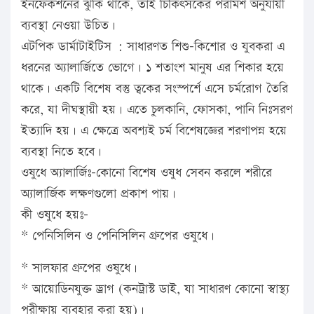
ইনফেকশনের ঝুঁকি থাকে, তাই চিকিৎসকের পরামর্শ অনুযায়ী
ব্যবস্থা নেওয়া উচিত।
এটপিক ডার্মাটাইটিস : সাধারণত শিশু-কিশোর ও যুবকরা এ
ধরনের অ্যালার্জিতে ভোগে। ১ শতাংশ মানুষ এর শিকার হয়ে
থাকে। একটি বিশেষ বস্তু ত্বকের সংস্পর্শে এসে চর্মরোগ তৈরি
করে, যা দীঘস্থায়ী হয়। এতে চুলকানি, ফোসকা, পানি নিঃসরণ
ইত্যাদি হয়। এ ক্ষেত্রে অবশ্যই চর্ম বিশেষজ্ঞের শরণাপন্ন হয়ে
ব্যবস্থা নিতে হবে।
ওষুধে অ্যালার্জিঃ-কোনো বিশেষ ওষুধ সেবন করলে শরীরে
অ্যালার্জিক লক্ষণগুলো প্রকাশ পায়।
কী ওষুধে হয়ঃ-
* পেনিসিলিন ও পেনিসিলিন গ্রুপের ওষুধে।
* সালফার গ্রুপের ওষুধে।
* আয়োডিনযুক্ত ড্রাগ (কনট্রাস্ট ডাই, যা সাধারণ কোনো স্বাস্থ্য
পরীক্ষায় ব্যবহার করা হয়)।