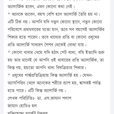
অ্যালার্জিক হবেন, এমন কোনো কথা নেই।
* অনেকে ভাবেন, বয়স বেশি হলে অ্যালার্জি তৈরি হয় না।
এটি ঠিক নয়। আপনি যদি নতুন কোনো স্থানে, নতুন কোনো
পরিবেশে প্রথমবারের মতো যান, তবে সব বয়সেই অ্যালার্জির
শিকার হতে পারেন। তবে খাদ্যের প্রতি বা কোনো ওষুধের
প্রতি অ্যালার্জি সাধারণ শৈশব থেকেই বোঝা যায়।
* কোনো খাবার খেয়ে যদি হঠাৎ পেট ব্যথা, বমি ইত্যাদি শুরু
হয় তার মানেই যে আপনি ওই খাবারের প্রতি অ্যালার্জিক, তা
কিন্তু নয়, হয়তো আপনি খাদ্য বিষক্রিয়ার শিকার।
* ওষুধের পার্শ্বপ্রতিক্রিয়ায় কিন্তু অ্যালার্জি হয়। যেমন-
অ্যাসপিরিন খেলে অনেকের শরীরে র‌্যাশ হয়, শ্বাসকষ্ট পর্যন্ত
হতে পারে। এটি কিন্তু অ্যালার্জি নয়।
লেখক পরিচিতিঃ- ডা. এস.জামান পলাশ
জামান হোমিও হল
মুক্তিযোদ্ধা মার্কেট,চাঁদপুর