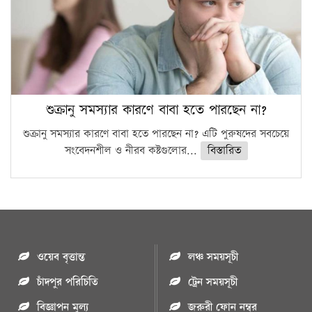
শুক্রানু সমস্যার কারণে বাবা হতে পারছেন না?
শুক্রানু সমস্যার কারণে বাবা হতে পারছেন না? এটি পুরুষদের সবচেয়ে
সংবেদনশীল ও নীরব কষ্টগুলোর...
বিস্তারিত
ওয়েব বৃত্তান্ত
লঞ্চ সময়সূচী
চাঁদপুর পরিচিতি
ট্রেন সময়সূচী
বিজ্ঞাপন মুল্য
জরুরী ফোন নম্বর