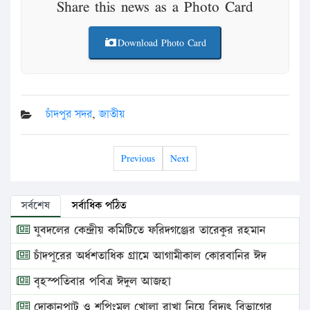
Share this news as a Photo Card
Download Photo Card
চাঁদপুর সদর
,
জাতীয়
Previous
Next
সর্বশেষ
সর্বাধিক পঠিত
যুবদলের কেন্দ্রীয় কমিটিতে ফরিদগঞ্জের তারেকুর রহমান
চাঁদপুরের অর্ধশতাধিক গ্রামে আগামীকাল কোরবানির ঈদ
বৃহস্পতিবার পবিত্র ঈদুল আজহা
দোকানপাট ও শপিংমল খোলা রাখা নিয়ে বিদ্যুৎ বিভাগের