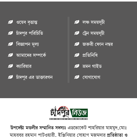
ওয়েব বৃত্তান্ত
লঞ্চ সময়সূচী
চাঁদপুর পরিচিতি
ট্রেন সময়সূচী
বিজ্ঞাপন মুল্য
জরুরী ফোন নম্বর
আমাদের সম্পর্কে
প্রতিনিধি
ক্যারিয়ার
ভ্রমন গাইড
চাঁদপুর এর ডাক্তারগন
যোগাযোগ
উপদেষ্টা মন্ডলীর সম্মানিত সদস্যঃ
এডভোকেট শাহরিয়ার মাহমুদ,মোঃ
মাহবুবুর রহমান পাটওয়ারী, ইঞ্জিনিয়ার সোহাগ মজুমদার
প্রতিষ্ঠাতা ও