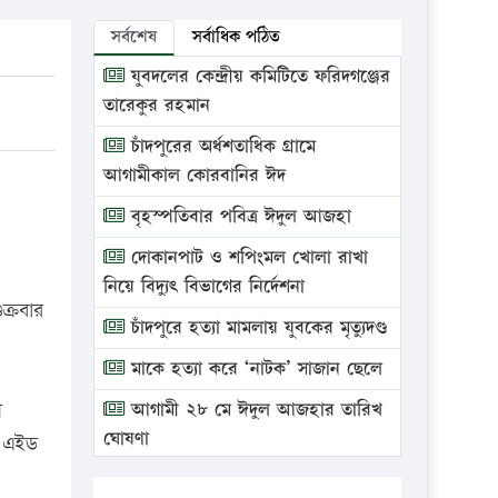
সর্বশেষ
সর্বাধিক পঠিত
যুবদলের কেন্দ্রীয় কমিটিতে ফরিদগঞ্জের
তারেকুর রহমান
চাঁদপুরের অর্ধশতাধিক গ্রামে
আগামীকাল কোরবানির ঈদ
বৃহস্পতিবার পবিত্র ঈদুল আজহা
দোকানপাট ও শপিংমল খোলা রাখা
নিয়ে বিদ্যুৎ বিভাগের নির্দেশনা
ক্রবার
চাঁদপুরে হত্যা মামলায় যুবকের মৃত্যুদণ্ড
মাকে হত্যা করে ‘নাটক’ সাজান ছেলে
ী
আগামী ২৮ মে ঈদুল আজহার তারিখ
ঘোষণা
ষ এইড
ভ্রাম্যমাণ আদালতে দুইটি প্রতিষ্ঠানকে