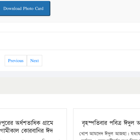
Download Photo Card
Previous
Next
ঁদপুরের অর্ধশতাধিক গ্রামে
বৃহস্পতিবার পবিত্র ঈদুল
গামীকাল কোরবানির ঈদ
খোশ আমদেদ ঈদুল আজহা। যথাযথ