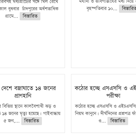
মর্যাদা ও ভাবগাম্ভীর্যের মধ্য দিয়
বসহ মধ্যপ্রাচ্যের সঙ্গে মিল রেখে
বৃহস্পতিবার ১০...
বিস্তারি
াল বুধবার চাঁদপুরের অর্ধশতাধিক
গ্রামে...
বিস্তারিত
 দেশে বজ্রাঘাতে ১৪ জনের
কঠোর হচ্ছে এসএসসি ও এ
প্রাণহানি
পরীক্ষা
 বিভিন্ন স্থানে কালবৈশাখী ঝড় ও
কঠোর হচ্ছে এসএসসি ও এইচএসসি 
ে ১৪ জনের মৃত্যু হয়েছে। গাইবান্ধায়
নিয়ম কানুনে। দীর্ঘদিনের প্রশ্নপত্র 
৫ জন,...
বিস্তারিত
ও...
বিস্তারিত