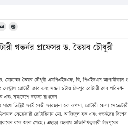
রী গভর্নর প্রফেসর ড. তৈয়ব চৌধুরী
ড. মোহাম্মদ তৈয়ব চৌধুরী এমপিএইচএফ, বি, পিএইচএস আগামীকাল শু
ট্রাল রোটারী ক্লাব এবং সন্ধ্যা ৬টায় চাঁদপুর রোটারী ক্লাব পরিদর্শন
্শন এবং সমাবেশে বক্তব্য রাখবেন।
থে ডিস্ট্রিক্ট ফার্স্ট লেডী ফারজানা হক রূপসা, রোটারী জেলা সেক্রেটার
িশনাল সেক্রেটারী রোটারিয়ান মো. আজিজুল হক এবং গভর্নরের বিশে
বেন বলে জানা গেছে। এছাড়া জেলায় প্রতিনিধিত্বকারী চাঁদপুরের