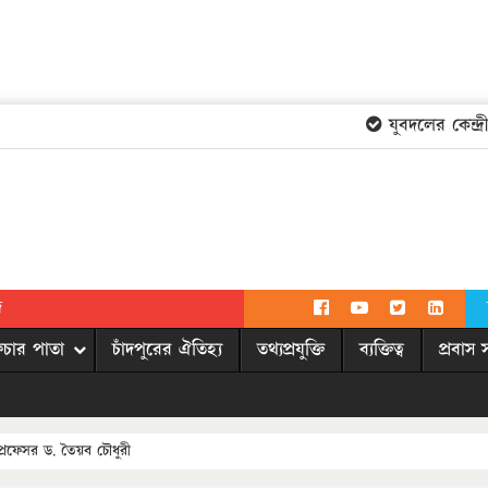
যুবদলের কেন্দ্রীয়
দ
িচার পাতা
চাঁদপুরের ঐতিহ্য
তথ্যপ্রযুক্তি
ব্যক্তিত্ব
প্রবাস 
্রফেসর ড. তৈয়ব চৌধুরী