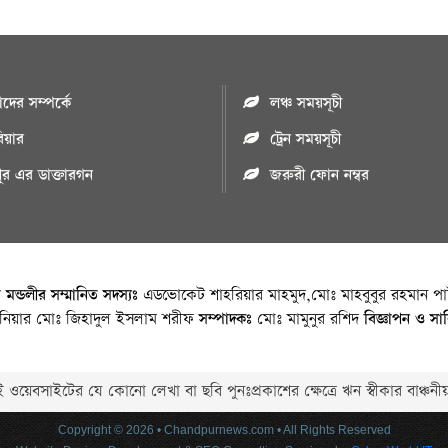
ের সম্পর্কে
লঞ্চ সময়সূচী
রিয়ার
ট্রেন সময়সূচী
পুর এর ডাক্তারগন
জরুরী ফোন নম্বর
া মন্ডলীর সম্মানিত সদস্যঃ
এডভোকেট শাহরিয়ার মাহমুদ,মোঃ মাহবুবুর রহমান পাট
জিনিয়ার মোঃ জিহাদুল ইসলাম শরীফ
সম্পাদকঃ
মোঃ মামুনুর রশিদ
বিজ্ঞাপন ও সা
 ওয়েবসাইটের যে কোনো লেখা বা ছবি পুনঃপ্রকাশের ক্ষেত্রে ঋন স্বীকার বাঞ্চনীয
Copyright © 2026 • Chandpurnews.com • All Rights Reserved