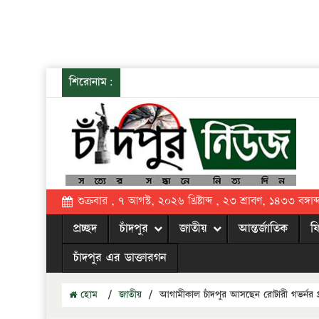
শিরোনাম:
শুক্রবার , ৭ আগস্ট, ২০২৬ খ্রিষ্টাব্দ , ২৩ শ্রাবণ, ১৪৩৩ বঙ্গাব্
প্রচ্ছদ
চাঁদপুর
জাতীয়
আন্তর্জাতিক
ফ
চাঁদপুর এর ডাক্তারগন
হোম
/
জাতীয়
/
আগামীকাল চাঁদপুর আসছেন রোটারী গভর্নর প