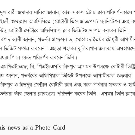
 আব্দুল বারী জমাদার মানিক জানান, আজ সকাল ৯টায় ক্লাব পরিদর্শনকালে 
 ইচলী গুচ্ছগ্রাম আরসিসিতে (রোটারী ভিলেজ ক্রপস) স্যানিটেশন এবং বয়
কেটস্থ রোটারী সেন্টারে অফিসিয়াল ক্লাব ভিজিটও সম্পন্ন করবেন তিনি।
আরশাদ আলী জানান, গভর্নর প্রফেসর ড. মোহাম্মদ তৈয়ব চৌধুরী আগাম
অফিসিয়াল ভিজিট সম্পন্ন করবেন। এছাড়া শহরের কুলিবাগান এলাকায় অসহায়দে
স্ক শিক্ষা কেন্দ্র পরিদর্শন করবেন তিনি।
 এমপিএইচএফ, বি, পিএইচএস’র চাঁদপুর আগমন উপলক্ষে রোটারী ডিস্ট্রিক
এফ জানান, গভর্নরের অফিসিয়াল ভিজিট উপলক্ষে আগামীকাল শুক্রবার
দপুর ও চাঁদপুর সেন্ট্রাল রোটারী ক্লাব এবং কাল শনিবার মতলব ও হাজ
ভর্নররা তাঁর জেলার ক্লাবগুলো পরিদর্শন করেন তিনি। এসময় তিনি ক্লাব
his news as a Photo Card