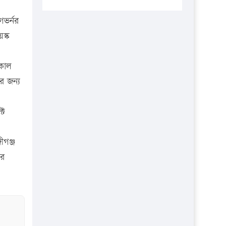
প্রতিষ্ঠানকে ৪০হাজার টাকা জরিমানা।
গভর্নর
এবার লঞ্চের ভাড়া বাড়ল
স্ক
১৭ থেকে ২১ শতাংশ বিদ্যুতের দাম
বাড়ানোর প্রস্তাব পিডিবির
ীকাল
১৬ মে চাঁদপুর ও ২৫ মে ফেনী সফরে
র জন্য
যাবেন প্রধানমন্ত্রী
উচ্চশিক্ষায় গৌরবময় অর্জন: পূর্ণ
্ট
স্কলারশিপে যুক্তরাষ্ট্রে পিএইচডি করছেন
কুয়েটের কৃতি…
ীগঞ্জ
সারা দেশে বজ্রাঘাতে ১৪ জনের
ের
প্রাণহানি
কঠোর হচ্ছে এসএসসি ও এইচএসসি
পরীক্ষা
ফরিদগঞ্জে আগুনে পুড়লো ৬ ব্যবসা