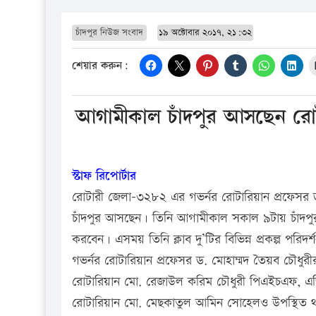
চাঁদপুর নিউজ সংবাদ
১৯ অক্টোবার ২০১৭, ২১:৩২
শেয়ার করুন:
আগামীকাল চাঁদপুর আসছেন রোটা
স্টাফ রিপোর্টার
রোটারী জেলা-৩২৮২ এর গভর্নর রোটারিয়ান প্রফেসর 
চাঁদপুর আসছেন। তিনি আগামীকাল সকাল ৯টায় চাঁদপুর সেন্
করবেন। এসময় তিনি ক্লাব দু’টির বিভিন্ন প্রকল্প পরিদর
গভর্নর রোটারিয়ান প্রফেসর ড. মোহাম্মদ তৈয়ব চৌধুরীর সা
রোটারিয়ান মো. রেজাউল করিম চৌধুরী পিএইচএফ, এড
রোটারিয়ান মো. মেছকাতুল আমিন সোহেলও উপস্থিত থাক