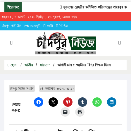
শিরোনাম:
যুবদলের কেন্দ্রীয় কমিটিতে ফরিদগঞ্জের তারেকুর রহমান
শুক্রবার , ৭ আগস্ট, ২০২৬ খ্রিষ্টাব্দ , ২৩ শ্রাবণ, ১৪৩৩ বঙ্গাব্দ
চাঁদপুর পরিচিতি
লঞ্চ সময়সূচী
ফটো
ভিডিও
হোম
/
জাতীয়
/
সারাদেশ
/
আগামীকাল ৫ অক্টোবর বিশ্ব শিক্ষক দিবস
চাঁদপুর নিউজ সংবাদ
০৪ অক্টোবার ২০১৭, ২১:১৭
শেয়ার
করুন: