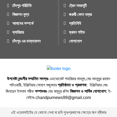
চাঁদপুর পরিচিতি
ট্রেন সময়সূচী
বিজ্ঞাপন মুল্য
জরুরী ফোন নম্বর
আমাদের সম্পর্কে
প্রতিনিধি
ক্যারিয়ার
ভ্রমন গাইড
চাঁদপুর এর ডাক্তারগন
যোগাযোগ
উপদেষ্টা মন্ডলীর সম্মানিত সদস্যঃ
এডভোকেট শাহরিয়ার মাহমুদ,মোঃ মাহবুবুর রহমান
পাটওয়ারী, ইঞ্জিনিয়ার সোহাগ মজুমদার
প্রতিষ্ঠাতা ও প্রকাশক:
ইঞ্জিনিয়ার মোঃ
জিহাদুল ইসলাম শরীফ
সম্পাদকঃ
মোঃ মামুনুর রশিদ
বিজ্ঞাপন ও সার্বিক যোগাযোগ:
ই-
মেইলঃ chandpurnews99@gmail.com
এই ওয়েবসাইটের যে কোনো লেখা বা ছবি পুনঃপ্রকাশের ক্ষেত্রে ঋন স্বীকার