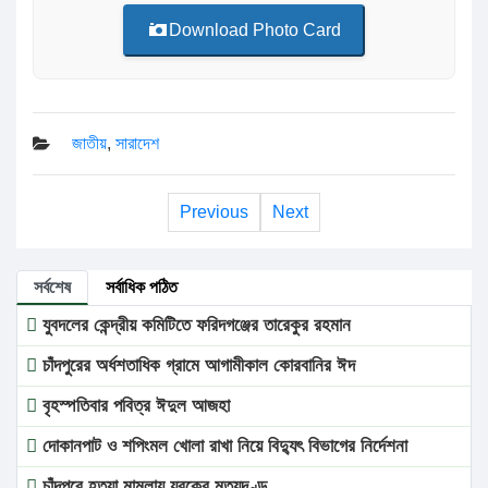
Download Photo Card
জাতীয়
,
সারাদেশ
Previous
Next
সর্বশেষ
সর্বাধিক পঠিত
যুবদলের কেন্দ্রীয় কমিটিতে ফরিদগঞ্জের তারেকুর রহমান
চাঁদপুরের অর্ধশতাধিক গ্রামে আগামীকাল কোরবানির ঈদ
বৃহস্পতিবার পবিত্র ঈদুল আজহা
দোকানপাট ও শপিংমল খোলা রাখা নিয়ে বিদ্যুৎ বিভাগের নির্দেশনা
চাঁদপুরে হত্যা মামলায় যুবকের মৃত্যুদণ্ড