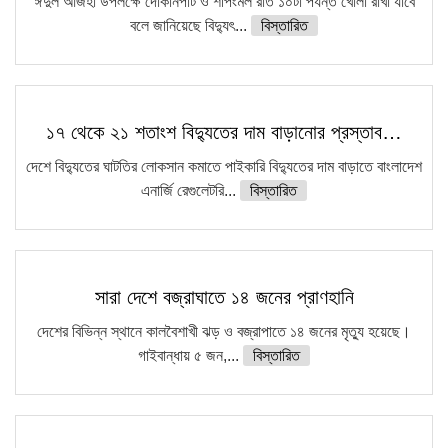
ঈদুল আজহা উপলক্ষে দোকানপাট ও শপিংমল রাত ১০টা পর্যন্ত খোলা রাখা যাবে
বলে জানিয়েছে বিদ্যুৎ...
বিস্তারিত
১৭ থেকে ২১ শতাংশ বিদ্যুতের দাম বাড়ানোর প্রস্তাব…
দেশে বিদ্যুতের ঘাটতির লোকসান কমাতে পাইকারি বিদ্যুতের দাম বাড়াতে বাংলাদেশ
এনার্জি রেগুলেটরি...
বিস্তারিত
সারা দেশে বজ্রাঘাতে ১৪ জনের প্রাণহানি
দেশের বিভিন্ন স্থানে কালবৈশাখী ঝড় ও বজ্রাপাতে ১৪ জনের মৃত্যু হয়েছে।
গাইবান্ধায় ৫ জন,...
বিস্তারিত