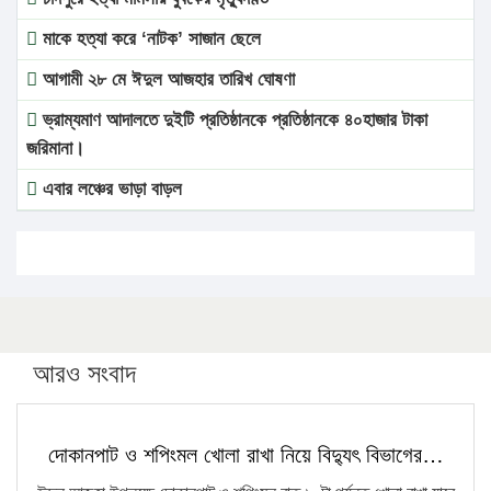
মাকে হত্যা করে ‘নাটক’ সাজান ছেলে
আগামী ২৮ মে ঈদুল আজহার তারিখ ঘোষণা
ভ্রাম্যমাণ আদালতে দুইটি প্রতিষ্ঠানকে প্রতিষ্ঠানকে ৪০হাজার টাকা
জরিমানা।
এবার লঞ্চের ভাড়া বাড়ল
১৭ থেকে ২১ শতাংশ বিদ্যুতের দাম বাড়ানোর প্রস্তাব পিডিবির
১৬ মে চাঁদপুর ও ২৫ মে ফেনী সফরে যাবেন প্রধানমন্ত্রী
উচ্চশিক্ষায় গৌরবময় অর্জন: পূর্ণ স্কলারশিপে যুক্তরাষ্ট্রে পিএইচডি
করছেন কুয়েটের কৃতি…
আরও সংবাদ
সারা দেশে বজ্রাঘাতে ১৪ জনের প্রাণহানি
কঠোর হচ্ছে এসএসসি ও এইচএসসি পরীক্ষা
দোকানপাট ও শপিংমল খোলা রাখা নিয়ে বিদ্যুৎ বিভাগের…
ফরিদগঞ্জে আগুনে পুড়লো ৬ ব্যবসা প্রতিষ্ঠান