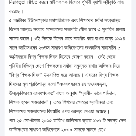
নিরাপত্তা নিশ্চিত করনে মাইলফলক হিসেবে পৃথিবী ব্যাপী স্বীকৃতি লাভ
করেছে।
৫ অক্টোবর ইউনেস্কোর মহাপরিচালক এবং শিক্ষকের মর্যদা সংক্রান্ত
বিশেষ আন্তঃ সরকার সম্মেলনের সভাপতি যৌথ ভাবে এ সুপারিশ মালায়
সাক্ষর করেন। ওই দিনকে বিশেষ ভাবে স্মরণীয় করে রাখার জন্য ১৯৯৪
সালে জাতিসংঘের ২৬তম সাধারণ অধিবেশনের তৎকালিন মাহাসচিব ৫
অক্টোবরকে বিশ্ব শিক্ষক দিবস হিসেবে ঘোষণা করেন। সেই থেকে
পৃথিবীর বিভিন্ন দেশে শিক্ষকদের মর্যাদা সমুন্নত রাখার অঙ্গিকার নিয়ে
“বিশ্ব শিক্ষক দিবস” উদযাপিত হয়ে আসছে। এবারের বিশ্ব শিক্ষক
দিবসের মূল প্রতিপাদ্য হলো “ঞবধপযরহম রহ ভৎববফড়স,
ঊসঢ়ড়বিৎরহম ঞবধপযবৎং” বাংলা অনুবাদ “স্বাধীন ভাবে পাঠদান,
শিক্ষক হবেন ক্ষমতাবান”। এতে শিখনের ক্ষেত্রে স্বাধীনতা এবং
শিক্ষকদের ক্ষমতায়নের বিষয়টির ওপর গুরুত্ব দেওয়া হয়েছে।
গত ২৫ সেপ্টেম্বর ২০১৫ তারিখে জাতিসংঘ ভূক্ত ১৯৩ টি সদস্য দেশ
জাতিসংঘের সাধারণ অধিবেশনে ২০৩০ সালকে সামনে রেখে