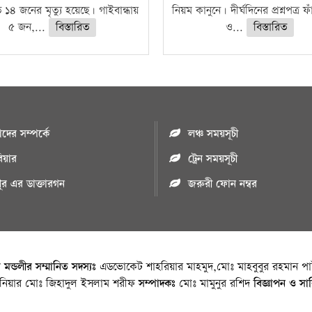
ে ১৪ জনের মৃত্যু হয়েছে। গাইবান্ধায়
নিয়ম কানুনে। দীর্ঘদিনের প্রশ্নপত্র 
৫ জন,...
বিস্তারিত
ও...
বিস্তারিত
ের সম্পর্কে
লঞ্চ সময়সূচী
রিয়ার
ট্রেন সময়সূচী
পুর এর ডাক্তারগন
জরুরী ফোন নম্বর
া মন্ডলীর সম্মানিত সদস্যঃ
এডভোকেট শাহরিয়ার মাহমুদ,মোঃ মাহবুবুর রহমান পাট
জিনিয়ার মোঃ জিহাদুল ইসলাম শরীফ
সম্পাদকঃ
মোঃ মামুনুর রশিদ
বিজ্ঞাপন ও সা