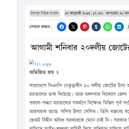
চাঁদপুর নিউজ সংবাদ
২০ জানুয়ারী ২০১৫, ১৭:৫৮
আপডেটঃ
২০ জা
শেয়ার করুন:
আগামী শনিবার ২০দলীয় জোটের ড
অভিজিত রায় ॥
সারাদেশে বিএনপি নেতৃত্বাধীন ২০ দলীয় জোটের টানা
হরতালের ডাক দিয়েছে। আজ মঙ্গলবার বিকেলে জেলা শ
সকাল-সন্ধ্যা হরতালের সমর্থণে বিক্ষোভ মিছিল পূর্ব 
আহবায়ক অ্যাড. সলিম উল্যা সেলিম। তিনি বক্তব্যে 
ভেঅট বিহীন অবৈধ সরকারকে মেনে নেই নি। সরকার বিরোধ
বাড়িতে আইন-শৃঙ্খলা বাহিনী দিয়ে অভিযান চালিয়ে 