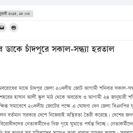
নুয়ারী ২০১৫, ১৮:০৩
াকে চাঁদপুরে সকাল-সন্ধ্যা হরতাল
 অবরোধের মাঝে চাঁদপুর জেলা ২০দলীয় জোট আগামী শনিবার সকাল-সন্ধ
হরের হাসান আলী স্কুল মাঠ থেকে অবরোধ ও আগামী ২৪ জানুয়ারী শন
সংক্ষিপ্ত সমাবেশে ২০দলীয় জোটের পক্ষে এ ঘোষণা দেন জেলা বিএনপির যু
বলেন বর্তমান সরকার দেশে নিজেরাই অস্থিরতা তৈরী করেছে। দেশের জ
ীদলের নেতাকর্মীদেও নিজ গৃহে ঘুমাতে পর্যন্ত দিচ্ছে। নেতাকর্মীদে
বাড়ি ঘর ভাংচুর সহ মহিলাদের সাথেও তারা খারাপ আচরন করছে। সরকা