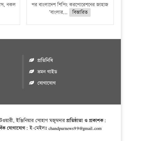
ফাঁস, নকল
পর বাংলাদেশ শিপিং করপোরেশনের জাহাজ
‘বাংলার...
বিস্তারিত
প্রতিনিধি
ভ্রমন গাইড
যোগাযোগ
ওয়ারী, ইঞ্জিনিয়ার সোহাগ মজুমদার
প্রতিষ্ঠাতা ও প্রকাশক:
র্বিক যোগাযোগ:
ই-মেইলঃ chandpurnews99@gmail.com