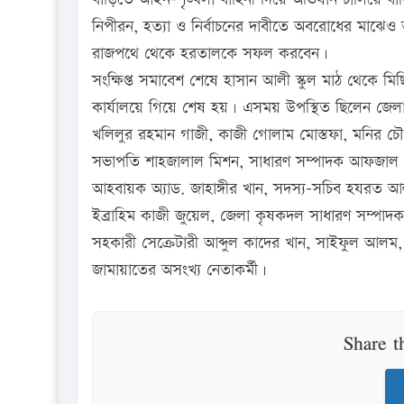
নিপীরন, হত্যা ও নির্বাচনের দাবীতে অবরোধের মা
রাজপথে থেকে হরতালকে সফল করবেন।
সংক্ষিপ্ত সমাবেশ শেষে হাসান আলী স্কুল মাঠ থেকে 
কার্যালয়ে গিয়ে শেষ হয়। এসময় উপস্থিত ছিলেন জেলা
খলিলুর রহমান গাজী, কাজী গোলাম মোস্তফা, মনির চৌধ
সভাপতি শাহজালাল মিশন, সাধারণ সম্পাদক আফজাল হো
আহবায়ক অ্যাড. জাহাঙ্গীর খান, সদস্য-সচিব হযরত আ
ইব্রাহিম কাজী জুয়েল, জেলা কৃষকদল সাধারণ সম্পাদক
সহকারী সেক্রেটারী আব্দুল কাদের খান, সাইফুল আল
জামায়াতের অসংখ্য নেতাকর্মী।
Share t