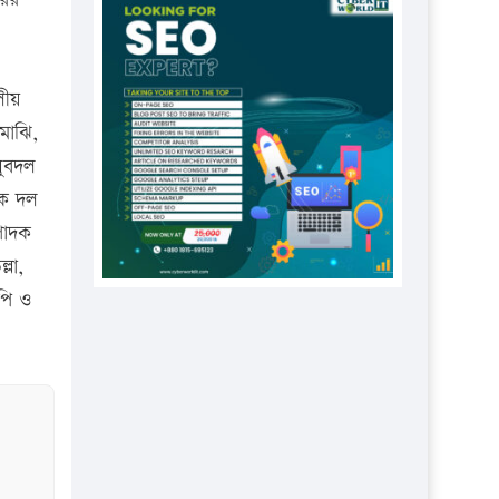
প্রতিষ্ঠানকে ৪০হাজার টাকা জরিমানা।
এবার লঞ্চের ভাড়া বাড়ল
১৭ থেকে ২১ শতাংশ বিদ্যুতের দাম
লীয়
বাড়ানোর প্রস্তাব পিডিবির
মাঝি,
১৬ মে চাঁদপুর ও ২৫ মে ফেনী সফরে
যুবদল
যাবেন প্রধানমন্ত্রী
বক দল
পাদক
উচ্চশিক্ষায় গৌরবময় অর্জন: পূর্ণ
স্কলারশিপে যুক্তরাষ্ট্রে পিএইচডি করছেন
লা,
কুয়েটের কৃতি…
পি ও
সারা দেশে বজ্রাঘাতে ১৪ জনের
প্রাণহানি
কঠোর হচ্ছে এসএসসি ও এইচএসসি
পরীক্ষা
ফরিদগঞ্জে আগুনে পুড়লো ৬ ব্যবসা