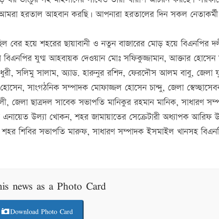
ঝেও আমরা হরতাল আহবান করছি। আপনারা হরতালের দিন সকল নেতাকর্মী
মিছিল বের হয়ে শহরের ছায়াবানী ও নতুন বাজারের মোড় হয়ে বিএনপির দ
 বিএনপির যুগ্ম আহবায়ক দেওয়ান মোঃ সফিকুজ্জামান, আক্তার হোসেন 
ুরী, সলিমু সালাম, অ্যাড. হারুনুর রশিদ, ফেরদৌস আলম বাবু, জেলা 
সেন, সাংগঠনিক সম্পাদক মোফাজ্জল হোসেন চান্দু, জেলা স্বেচ্ছাসে
লী, জেলা ছাত্রদল সাবেক সভাপতি মানিকুর রহমান মানিক, সাধারণ সম্
 এনায়েত উল্যা খোকন, শহর জামায়াতের সেক্রেটারী অধ্যাপক আরিফ উল্
ম, শহর শিবির সভাপতি মারুফ, সাধারণ সম্পাদক ইসমাইল খানসহ বিএন
his news as a Photo Card
Download Photo Card