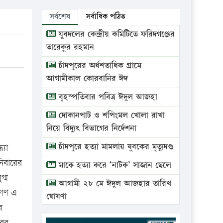
সর্বশেষ
সর্বাধিক পঠিত
যুবদলের কেন্দ্রীয় কমিটিতে ফরিদগঞ্জের
তারেকুর রহমান
চাঁদপুরের অর্ধশতাধিক গ্রামে
আগামীকাল কোরবানির ঈদ
বৃহস্পতিবার পবিত্র ঈদুল আজহা
দোকানপাট ও শপিংমল খোলা রাখা
নিয়ে বিদ্যুৎ বিভাগের নির্দেশনা
চাঁদপুরে হত্যা মামলায় যুবকের মৃত্যুদণ্ড
্যা
িবারের
মাকে হত্যা করে ‘নাটক’ সাজান ছেলে
গ্ম
আগামী ২৮ মে ঈদুল আজহার তারিখ
নগণ এ
ঘোষণা
র
ভ্রাম্যমাণ আদালতে দুইটি প্রতিষ্ঠানকে
রের