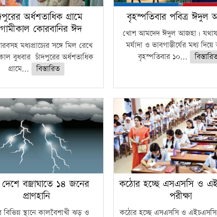
ঁদপুরের অর্ধশতাধিক গ্রামে
বৃহস্পতিবার পবিত্র ঈদুল
গামীকাল কোরবানির ঈদ
খোশ আমদেদ ঈদুল আজহা। যথাযথ
মর্যাদা ও ভাবগাম্ভীর্যের মধ্য দিয়
বসহ মধ্যপ্রাচ্যের সঙ্গে মিল রেখে
বৃহস্পতিবার ১০...
বিস্তারি
াল বুধবার চাঁদপুরের অর্ধশতাধিক
গ্রামে...
বিস্তারিত
 দেশে বজ্রাঘাতে ১৪ জনের
কঠোর হচ্ছে এসএসসি ও এ
প্রাণহানি
পরীক্ষা
 বিভিন্ন স্থানে কালবৈশাখী ঝড় ও
কঠোর হচ্ছে এসএসসি ও এইচএসসি 