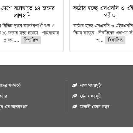
 দেশে বজ্রাঘাতে ১৪ জনের
কঠোর হচ্ছে এসএসসি ও এ
প্রাণহানি
পরীক্ষা
 বিভিন্ন স্থানে কালবৈশাখী ঝড় ও
কঠোর হচ্ছে এসএসসি ও এইচএসসি 
ে ১৪ জনের মৃত্যু হয়েছে। গাইবান্ধায়
নিয়ম কানুনে। দীর্ঘদিনের প্রশ্নপত্র 
৫ জন,...
বিস্তারিত
ও...
বিস্তারিত
ের সম্পর্কে
লঞ্চ সময়সূচী
রিয়ার
ট্রেন সময়সূচী
পুর এর ডাক্তারগন
জরুরী ফোন নম্বর