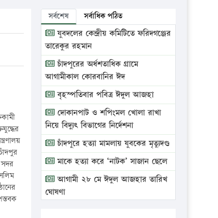
সর্বশেষ
সর্বাধিক পঠিত
যুবদলের কেন্দ্রীয় কমিটিতে ফরিদগঞ্জের
তারেকুর রহমান
চাঁদপুরের অর্ধশতাধিক গ্রামে
আগামীকাল কোরবানির ঈদ
বৃহস্পতিবার পবিত্র ঈদুল আজহা
দোকানপাট ও শপিংমল খোলা রাখা
তিকামী
নিয়ে বিদ্যুৎ বিভাগের নির্দেশনা
যুদ্ধের
ত্রণালয়
চাঁদপুরে হত্যা মামলায় যুবকের মৃত্যুদণ্ড
াঁদপুর
মাকে হত্যা করে ‘নাটক’ সাজান ছেলে
 সদর
সেলিম
আগামী ২৮ মে ঈদুল আজহার তারিখ
ঠানের
ঘোষণা
পস্তবক
ভ্রাম্যমাণ আদালতে দুইটি প্রতিষ্ঠানকে