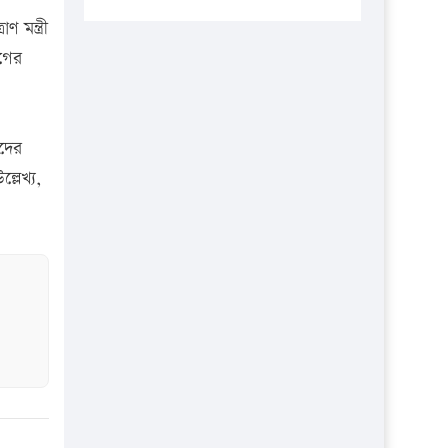
প্রতিষ্ঠানকে ৪০হাজার টাকা জরিমানা।
 মন্ত্রী
এবার লঞ্চের ভাড়া বাড়ল
গের
১৭ থেকে ২১ শতাংশ বিদ্যুতের দাম
বাড়ানোর প্রস্তাব পিডিবির
১৬ মে চাঁদপুর ও ২৫ মে ফেনী সফরে
সদের
যাবেন প্রধানমন্ত্রী
্লেখ্য,
উচ্চশিক্ষায় গৌরবময় অর্জন: পূর্ণ
স্কলারশিপে যুক্তরাষ্ট্রে পিএইচডি করছেন
কুয়েটের কৃতি…
সারা দেশে বজ্রাঘাতে ১৪ জনের
প্রাণহানি
কঠোর হচ্ছে এসএসসি ও এইচএসসি
পরীক্ষা
ফরিদগঞ্জে আগুনে পুড়লো ৬ ব্যবসা