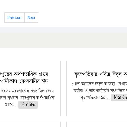
Previous
Next
ঁদপুরের অর্ধশতাধিক গ্রামে
বৃহস্পতিবার পবিত্র ঈদুল
গামীকাল কোরবানির ঈদ
খোশ আমদেদ ঈদুল আজহা। যথাযথ
মর্যাদা ও ভাবগাম্ভীর্যের মধ্য দিয়
বসহ মধ্যপ্রাচ্যের সঙ্গে মিল রেখে
বৃহস্পতিবার ১০...
বিস্তারি
াল বুধবার চাঁদপুরের অর্ধশতাধিক
গ্রামে...
বিস্তারিত