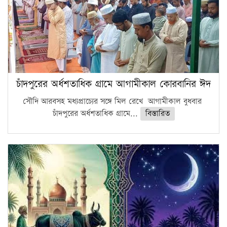
চাঁদপুরের অর্ধশতাধিক গ্রামে আগামীকাল কোরবানির ঈদ
সৌদি আরবসহ মধ্যপ্রাচ্যের সঙ্গে মিল রেখে আগামীকাল বুধবার
চাঁদপুরের অর্ধশতাধিক গ্রামে...
বিস্তারিত