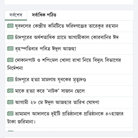
সর্বশেষ
সর্বাধিক পঠিত
যুবদলের কেন্দ্রীয় কমিটিতে ফরিদগঞ্জের তারেকুর রহমান
চাঁদপুরের অর্ধশতাধিক গ্রামে আগামীকাল কোরবানির ঈদ
বৃহস্পতিবার পবিত্র ঈদুল আজহা
দোকানপাট ও শপিংমল খোলা রাখা নিয়ে বিদ্যুৎ বিভাগের
নির্দেশনা
চাঁদপুরে হত্যা মামলায় যুবকের মৃত্যুদণ্ড
মাকে হত্যা করে ‘নাটক’ সাজান ছেলে
আগামী ২৮ মে ঈদুল আজহার তারিখ ঘোষণা
ভ্রাম্যমাণ আদালতে দুইটি প্রতিষ্ঠানকে প্রতিষ্ঠানকে ৪০হাজার
টাকা জরিমানা।
এবার লঞ্চের ভাড়া বাড়ল