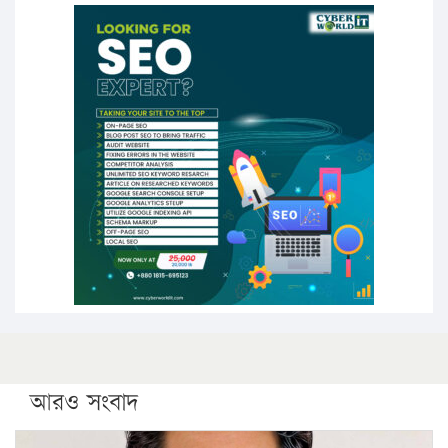
১৭ থেকে ২১ শতাংশ বিদ্যুতের দাম বাড়ানোর প্রস্তাব পিডিবির
১৬ মে চাঁদপুর ও ২৫ মে ফেনী সফরে যাবেন প্রধানমন্ত্রী
উচ্চশিক্ষায় গৌরবময় অর্জন: পূর্ণ স্কলারশিপে যুক্তরাষ্ট্রে
পিএইচডি করছেন কুয়েটের কৃতি…
সারা দেশে বজ্রাঘাতে ১৪ জনের প্রাণহানি
কঠোর হচ্ছে এসএসসি ও এইচএসসি পরীক্ষা
ফরিদগঞ্জে আগুনে পুড়লো ৬ ব্যবসা প্রতিষ্ঠান
আরও সংবাদ