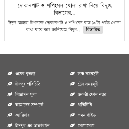
দোকানপাট ও শপিংমল খোলা রাখা নিয়ে বিদ্যুৎ
বিভাগের…
ঈদুল আজহা উপলক্ষে দোকানপাট ও শপিংমল রাত ১০টা পর্যন্ত খোলা
রাখা যাবে বলে জানিয়েছে বিদ্যুৎ...
বিস্তারিত
ওয়েব বৃত্তান্ত
লঞ্চ সময়সূচী
চাঁদপুর পরিচিতি
ট্রেন সময়সূচী
বিজ্ঞাপন মুল্য
জরুরী ফোন নম্বর
আমাদের সম্পর্কে
প্রতিনিধি
ক্যারিয়ার
ভ্রমন গাইড
চাঁদপুর এর ডাক্তারগন
যোগাযোগ