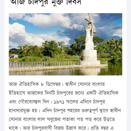
আজ চাঁদপুর মুক্ত দিবস
আজ ঐতিহাসিক ৮ ডিসেম্বর। স্বাধীন সোনার বাংলার
ইতিহাসে আজকের দিনটি চাঁদপুরের জন্যে একটি ঐতিহাসিক
এবং গৌরবোজ্জ্বল দিন। ১৯৭১ সালের এদিনে চাঁদপুর
হানাদারমুক্ত হয়। এদিন চাঁদপুর শহরের গুরুত্বপূর্ণ স্থানে স্বাধীন
সোনার বাংলার লাল সবুজের পতাকা পত্ পত্ করে উড়তে
থাকে। আর চাঁদপুরবাসী বিজয় উল্লাস করে। প্রতি বছর এ