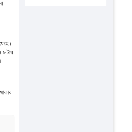
প্রতিষ্ঠানকে ৪০হাজার টাকা জরিমানা।
না
এবার লঞ্চের ভাড়া বাড়ল
১৭ থেকে ২১ শতাংশ বিদ্যুতের দাম
বাড়ানোর প্রস্তাব পিডিবির
১৬ মে চাঁদপুর ও ২৫ মে ফেনী সফরে
য়েছে।
যাবেন প্রধানমন্ত্রী
ল ৮টায়
া
উচ্চশিক্ষায় গৌরবময় অর্জন: পূর্ণ
স্কলারশিপে যুক্তরাষ্ট্রে পিএইচডি করছেন
কুয়েটের কৃতি…
সারা দেশে বজ্রাঘাতে ১৪ জনের
 থাকার
প্রাণহানি
কঠোর হচ্ছে এসএসসি ও এইচএসসি
পরীক্ষা
ফরিদগঞ্জে আগুনে পুড়লো ৬ ব্যবসা