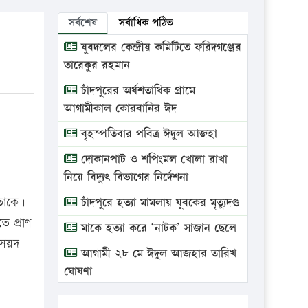
সর্বশেষ
সর্বাধিক পঠিত
যুবদলের কেন্দ্রীয় কমিটিতে ফরিদগঞ্জের
তারেকুর রহমান
চাঁদপুরের অর্ধশতাধিক গ্রামে
আগামীকাল কোরবানির ঈদ
বৃহস্পতিবার পবিত্র ঈদুল আজহা
দোকানপাট ও শপিংমল খোলা রাখা
নিয়ে বিদ্যুৎ বিভাগের নির্দেশনা
েতাকে।
চাঁদপুরে হত্যা মামলায় যুবকের মৃত্যুদণ্ড
ে প্রাণ
মাকে হত্যা করে ‘নাটক’ সাজান ছেলে
সৈয়দ
আগামী ২৮ মে ঈদুল আজহার তারিখ
ঘোষণা
ভ্রাম্যমাণ আদালতে দুইটি প্রতিষ্ঠানকে