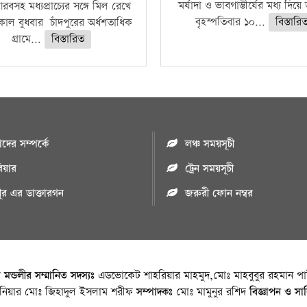
মর্যাদা ও ভাবগাম্ভীর্যের মধ্য দিয়
বসহ মধ্যপ্রাচ্যের সঙ্গে মিল রেখে
বৃহস্পতিবার ১০...
বিস্তারি
াল বুধবার চাঁদপুরের অর্ধশতাধিক
গ্রামে...
বিস্তারিত
ের সম্পর্কে
লঞ্চ সময়সূচী
রিয়ার
ট্রেন সময়সূচী
পুর এর ডাক্তারগন
জরুরী ফোন নম্বর
া মন্ডলীর সম্মানিত সদস্যঃ
এডভোকেট শাহরিয়ার মাহমুদ,মোঃ মাহবুবুর রহমান পাট
জিনিয়ার মোঃ জিহাদুল ইসলাম শরীফ
সম্পাদকঃ
মোঃ মামুনুর রশিদ
বিজ্ঞাপন ও সা