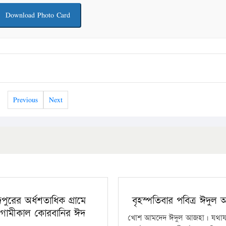
Download Photo Card
Previous
Next
ঁদপুরের অর্ধশতাধিক গ্রামে
বৃহস্পতিবার পবিত্র ঈদুল
গামীকাল কোরবানির ঈদ
খোশ আমদেদ ঈদুল আজহা। যথাযথ