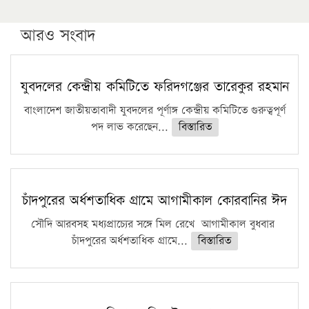
উচ্চশিক্ষায় গৌরবময় অর্জন: পূর্ণ স্কলারশিপে যুক্তরাষ্ট্রে
পিএইচডি করছেন কুয়েটের কৃতি…
আরও সংবাদ
সারা দেশে বজ্রাঘাতে ১৪ জনের প্রাণহানি
কঠোর হচ্ছে এসএসসি ও এইচএসসি পরীক্ষা
যুবদলের কেন্দ্রীয় কমিটিতে ফরিদগঞ্জের তারেকুর রহমান
ফরিদগঞ্জে আগুনে পুড়লো ৬ ব্যবসা প্রতিষ্ঠান
বাংলাদেশ জাতীয়তাবাদী যুবদলের পূর্ণাঙ্গ কেন্দ্রীয় কমিটিতে গুরুত্বপূর্ণ
পদ লাভ করেছেন...
বিস্তারিত
চাঁদপুরের অর্ধশতাধিক গ্রামে আগামীকাল কোরবানির ঈদ
সৌদি আরবসহ মধ্যপ্রাচ্যের সঙ্গে মিল রেখে আগামীকাল বুধবার
চাঁদপুরের অর্ধশতাধিক গ্রামে...
বিস্তারিত