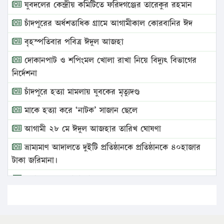
যুবদলের কেন্দ্রীয় কমিটিতে ফরিদগঞ্জের তারেকুর রহমান
চাঁদপুরের অর্ধশতাধিক গ্রামে আগামীকাল কোরবানির ঈদ
বৃহস্পতিবার পবিত্র ঈদুল আজহা
দোকানপাট ও শপিংমল খোলা রাখা নিয়ে বিদ্যুৎ বিভাগের
নির্দেশনা
চাঁদপুরে হত্যা মামলায় যুবকের মৃত্যুদণ্ড
মাকে হত্যা করে ‘নাটক’ সাজান ছেলে
আগামী ২৮ মে ঈদুল আজহার তারিখ ঘোষণা
ভ্রাম্যমাণ আদালতে দুইটি প্রতিষ্ঠানকে প্রতিষ্ঠানকে ৪০হাজার
টাকা জরিমানা।
এবার লঞ্চের ভাড়া বাড়ল
১৭ থেকে ২১ শতাংশ বিদ্যুতের দাম বাড়ানোর প্রস্তাব পিডিবির
১৬ মে চাঁদপুর ও ২৫ মে ফেনী সফরে যাবেন প্রধানমন্ত্রী