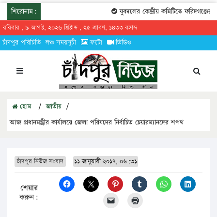
শিরোনাম:
যুবদলের কেন্দ্রীয় কমিটিতে ফরিদগঞ্জের তা
রবিবার , ৯ আগস্ট, ২০২৬ খ্রিষ্টাব্দ , ২৫ শ্রাবণ, ১৪৩৩ বঙ্গাব্দ
চাঁদপুর পরিচিতি
লঞ্চ সময়সূচী
ফটো
ভিডিও
হোম
/
জাতীয়
/
আজ প্রধানমন্ত্রীর কার্যালয়ে জেলা পরিষদের নির্বাচিত চেয়ারম্যানদের শপথ
চাঁদপুর নিউজ সংবাদ
১১ জানুয়ারী ২০১৭, ০৬:৩১
শেয়ার
করুন: