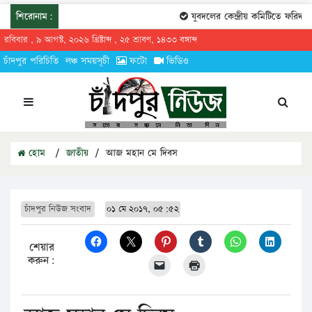
শিরোনাম:
যুবদলের কেন্দ্রীয় কমিটিতে ফরিদগঞ্জ
রবিবার , ৯ আগস্ট, ২০২৬ খ্রিষ্টাব্দ , ২৫ শ্রাবণ, ১৪৩৩ বঙ্গাব্দ
চাঁদপুর পরিচিতি
লঞ্চ সময়সূচী
ফটো
ভিডিও
হোম
/
জাতীয়
/
আজ মহান মে দিবস
চাঁদপুর নিউজ সংবাদ
০১ মে ২০১৭, ০৫:৫২
শেয়ার
করুন: