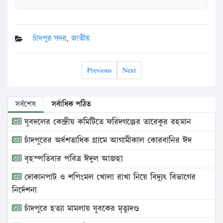
চাঁদপুর সদর
,
জাতীয়
Previous
Next
সর্বশেষ
সর্বাধিক পঠিত
যুবদলের কেন্দ্রীয় কমিটিতে ফরিদগঞ্জের তারেকুর রহমান
চাঁদপুরের অর্ধশতাধিক গ্রামে আগামীকাল কোরবানির ঈদ
বৃহস্পতিবার পবিত্র ঈদুল আজহা
দোকানপাট ও শপিংমল খোলা রাখা নিয়ে বিদ্যুৎ বিভাগের
নির্দেশনা
চাঁদপুরে হত্যা মামলায় যুবকের মৃত্যুদণ্ড