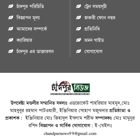
চাঁদপুর পরিচিতি
ট্রেন সময়সূচী
বিজ্ঞাপন মুল্য
জরুরী ফোন নম্বর
আমাদের সম্পর্কে
প্রতিনিধি
ক্যারিয়ার
ভ্রমন গাইড
চাঁদপুর এর ডাক্তারগন
যোগাযোগ
উপদেষ্টা মন্ডলীর সম্মানিত সদস্যঃ
এডভোকেট শাহরিয়ার মাহমুদ,মোঃ
মাহবুবুর রহমান পাটওয়ারী, ইঞ্জিনিয়ার সোহাগ মজুমদার
প্রতিষ্ঠাতা ও
প্রকাশক:
ইঞ্জিনিয়ার মোঃ জিহাদুল ইসলাম শরীফ
সম্পাদকঃ
মোঃ মামুনুর
রশিদ
বিজ্ঞাপন ও সার্বিক যোগাযোগ:
ই-মেইলঃ
chandpurnews99@gmail.com