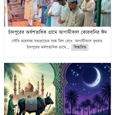
চাঁদপুরের অর্ধশতাধিক গ্রামে আগামীকাল কোরবানির ঈদ
সৌদি আরবসহ মধ্যপ্রাচ্যের সঙ্গে মিল রেখে আগামীকাল বুধবার
চাঁদপুরের অর্ধশতাধিক গ্রামে...
বিস্তারিত