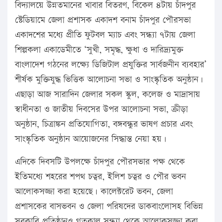
বিদ্যালয়ে উন্নতমানের খাবার বিতরণ, বিকেল ৪টায় চাঁদপুর
স্টেডিয়ামে জেলা প্রশাসক একাদশ বনাম চাঁদপুর পৌরসভা
একাদশের মধ্যে প্রীতি ফুটবল ম্যাচ এবং সন্ধ্যা ৭টায় জেলা
শিল্পকলা একাডেমীতে ‘সুখী, সমৃদ্ধ, ক্ষুধা ও দারিদ্র্যমুক্ত
বাংলাদেশ গঠনের লক্ষ্যে ডিজিটাল প্রযুক্তির সার্বজনীন ব্যবহার’
শীর্ষক মুক্তিযুদ্ধ ভিত্তিক আলোচনা সভা ও সাংস্কৃতিক অনুষ্ঠান।
এছাড়া আজ সারাদিন জেলার সকল স্কুল, কলেজ ও মাদ্রাসায়
স্বাধীনতা ও জাতীয় দিবসের উপর আলোচনা সভা, ক্রীড়া
অনুষ্ঠান, চিত্রাঙ্কন প্রতিযোগিতা, বঙ্গবন্ধুর ভাষণ প্রচার এবং
সাংস্কৃতিক অনুষ্ঠান আয়োজনের সিদ্ধান্ত নেয়া হয়।
এদিকে দিবসটি উপলক্ষে চাঁদপুর পৌরসভার পক্ষ থেকে
ইতিমধ্যে শহরের শপথ চত্বর, ইলিশ চত্বর ও পৌর ভবন
আলোকসজ্জা করা হয়েছে। কালেক্টরেট ভবন, জেলা
প্রশাসকের বাসভবন ও জেলা পরিষদের ডাকবাংলোসহ বিভিন্ন
সরকারি প্রতিষ্ঠানও গতকাল সন্ধ্যা থেকে আলোকসজ্জা করা