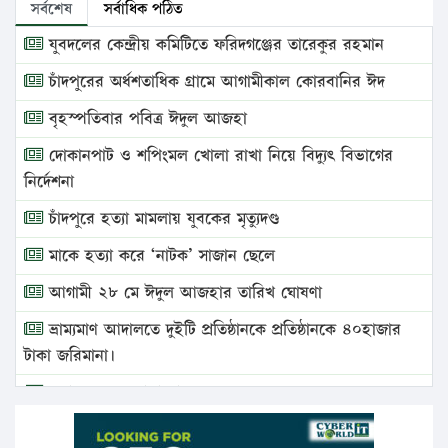
সর্বশেষ
সর্বাধিক পঠিত
যুবদলের কেন্দ্রীয় কমিটিতে ফরিদগঞ্জের তারেকুর রহমান
চাঁদপুরের অর্ধশতাধিক গ্রামে আগামীকাল কোরবানির ঈদ
বৃহস্পতিবার পবিত্র ঈদুল আজহা
দোকানপাট ও শপিংমল খোলা রাখা নিয়ে বিদ্যুৎ বিভাগের
নির্দেশনা
চাঁদপুরে হত্যা মামলায় যুবকের মৃত্যুদণ্ড
মাকে হত্যা করে ‘নাটক’ সাজান ছেলে
আগামী ২৮ মে ঈদুল আজহার তারিখ ঘোষণা
ভ্রাম্যমাণ আদালতে দুইটি প্রতিষ্ঠানকে প্রতিষ্ঠানকে ৪০হাজার
টাকা জরিমানা।
এবার লঞ্চের ভাড়া বাড়ল
১৭ থেকে ২১ শতাংশ বিদ্যুতের দাম বাড়ানোর প্রস্তাব পিডিবির