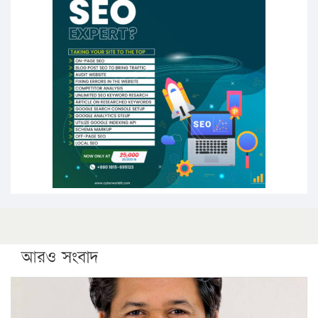
১৬ মে চাঁদপুর ও ২৫ মে ফেনী সফরে যাবেন প্রধানমন্ত্রী
উচ্চশিক্ষায় গৌরবময় অর্জন: পূর্ণ স্কলারশিপে যুক্তরাষ্ট্রে
পিএইচডি করছেন কুয়েটের কৃতি…
সারা দেশে বজ্রাঘাতে ১৪ জনের প্রাণহানি
কঠোর হচ্ছে এসএসসি ও এইচএসসি পরীক্ষা
ফরিদগঞ্জে আগুনে পুড়লো ৬ ব্যবসা প্রতিষ্ঠান
আরও সংবাদ