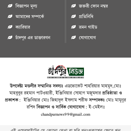
বিজ্ঞাপন মুল্য
জরুরী ফোন নম্বর
আমাদের সম্পর্কে
প্রতিনিধি
ক্যারিয়ার
ভ্রমন গাইড
চাঁদপুর এর ডাক্তারগন
যোগাযোগ
উপদেষ্টা মন্ডলীর সম্মানিত সদস্যঃ
এডভোকেট শাহরিয়ার মাহমুদ,মোঃ
মাহবুবুর রহমান পাটওয়ারী, ইঞ্জিনিয়ার সোহাগ মজুমদার
প্রতিষ্ঠাতা ও
প্রকাশক:
ইঞ্জিনিয়ার মোঃ জিহাদুল ইসলাম শরীফ
সম্পাদকঃ
মোঃ মামুনুর
রশিদ
বিজ্ঞাপন ও সার্বিক যোগাযোগ:
ই-মেইলঃ
chandpurnews99@gmail.com
এই ওয়েবসাইটের যে কোনো লেখা বা ছবি পুনঃপ্রকাশের ক্ষেত্রে ঋন