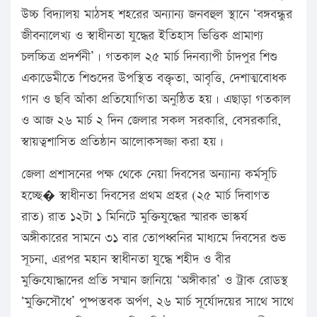
উচ্চ বিদ্যালয় মাঠসহ শহরের অন্যান্য জনবহুল স্থানে ‘বঙ্গবন্ধুর
জীবনালেখ্য ও স্বাধীনতা যুদ্ধের ইতিহাস ভিত্তিক প্রামাণ্য
চলচ্চিত্র প্রদর্শনী’। গতকাল ২৫ মার্চ দিনব্যাপী চাঁদপুর শিশু
একাডেমীতে শিশুদের উপস্থিত বক্তৃতা, আবৃত্তি, দেশাত্মবোধক
গান ও ছবি আঁকা প্রতিযোগিতা অনুষ্ঠিত হয়। এছাড়া গতকাল
ও আজ ২৬ মার্চ ২ দিন জেলার সকল সরকারি, বেসরকারি,
স্বায়ত্বশাসিত প্রতিষ্ঠান আলোকসজ্জা করা হয়।
জেলা প্রশাসনের পক্ষ থেকে নেয়া দিবসের অন্যান্য কর্মসূচি
হচ্ছে� স্বাধীনতা দিবসের প্রথম প্রহর (২৫ মার্চ দিবাগত
রাত) রাত ১২টা ১ মিনিটে মুক্তিযুদ্ধের স্মারক ভাস্কর্য
অঙ্গীকারের সামনে ৩১ বার তোপধ্বনির মাধ্যমে দিবসের শুভ
সূচনা, এরপর মহান স্বাধীনতা যুদ্ধে শহীদ ও বীর
মুক্তিযোদ্ধাদের প্রতি সম্মান জানিয়ে ‘অঙ্গীকার’ ও ট্রাক রোডস্থ
‘মুক্তিসৌধে’ পুষ্পস্তবক অর্পণ, ২৬ মার্চ সূর্যোদয়ের সাথে সাথে