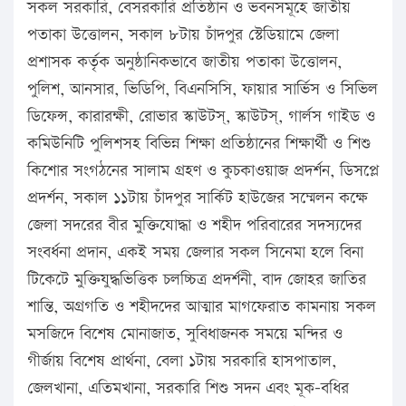
সকল সরকারি, বেসরকারি প্রতিষ্ঠান ও ভবনসমূহে জাতীয়
পতাকা উত্তোলন, সকাল ৮টায় চাঁদপুর স্টেডিয়ামে জেলা
প্রশাসক কর্তৃক অনুষ্ঠানিকভাবে জাতীয় পতাকা উত্তোলন,
পুলিশ, আনসার, ভিডিপি, বিএনসিসি, ফায়ার সার্ভিস ও সিভিল
ডিফেন্স, কারারক্ষী, রোভার স্কাউটস্, স্কাউটস্, গার্লস গাইড ও
কমিউনিটি পুলিশসহ বিভিন্ন শিক্ষা প্রতিষ্ঠানের শিক্ষার্থী ও শিশু
কিশোর সংগঠনের সালাম গ্রহণ ও কুচকাওয়াজ প্রদর্শন, ডিসপ্লে
প্রদর্শন, সকাল ১১টায় চাঁদপুর সার্কিট হাউজের সম্মেলন কক্ষে
জেলা সদরের বীর মুক্তিযোদ্ধা ও শহীদ পরিবারের সদস্যদের
সংবর্ধনা প্রদান, একই সময় জেলার সকল সিনেমা হলে বিনা
টিকেটে মুক্তিযুদ্ধভিত্তিক চলচ্চিত্র প্রদর্শনী, বাদ জোহর জাতির
শান্তি, অগ্রগতি ও শহীদদের আত্মার মাগফেরাত কামনায় সকল
মসজিদে বিশেষ মোনাজাত, সুবিধাজনক সময়ে মন্দির ও
গীর্জায় বিশেষ প্রার্থনা, বেলা ১টায় সরকারি হাসপাতাল,
জেলখানা, এতিমখানা, সরকারি শিশু সদন এবং মূক-বধির